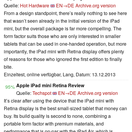
Quelle:
Hot Hardware
EN→DE
Archive.org version
From a design standpoint, there’s really nothing to see here
that wasn’t seen already in the initial version of the iPad
mini, but the overall package is far more compelling. The
form factor suits those who are only interested in smaller
tablets that can be used in one-handed operation, but more
importantly, the iPad mini with Retina display offers plenty
of reasons for those who ignored the first edition to finally
bite.
Einzeltest, online verfügbar, Lang, Datum: 13.12.2013
Apple iPad mini Retina Review
95%
Quelle:
Techspot
EN→DE
Archive.org version
It’s clear after using the device that the iPad mini with
Retina display is the best small-sized tablet that money can
buy. Its build quality is second to none, combining a
portable form factor with premium materials, and
performance that is on-par with the iPad Air, which is