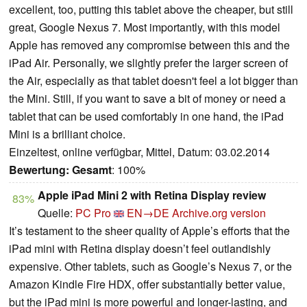
excellent, too, putting this tablet above the cheaper, but still
great, Google Nexus 7. Most importantly, with this model
Apple has removed any compromise between this and the
iPad Air. Personally, we slightly prefer the larger screen of
the Air, especially as that tablet doesn't feel a lot bigger than
the Mini. Still, if you want to save a bit of money or need a
tablet that can be used comfortably in one hand, the iPad
Mini is a brilliant choice.
Einzeltest, online verfügbar, Mittel, Datum: 03.02.2014
Bewertung:
Gesamt
: 100%
Apple iPad Mini 2 with Retina Display review
83%
Quelle:
PC Pro
EN→DE
Archive.org version
It’s testament to the sheer quality of Apple’s efforts that the
iPad mini with Retina display doesn’t feel outlandishly
expensive. Other tablets, such as Google’s Nexus 7, or the
Amazon Kindle Fire HDX, offer substantially better value,
but the iPad mini is more powerful and longer-lasting, and