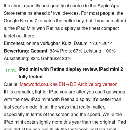
the sheer quantity and quality of choice in the Apple App
Store remains ahead of rival devices. For most people, the
Google Nexus 7 remains the better buy, but if you can afford
it, the iPad Mini with Retina display is the finest compact
tablet out there.
Einzeltest, online verfügbar, Kurz, Datum: 17.01.2014
Bewertung:
Gesamt
: 83% Preis: 67% Leistung: 100%
Ausstattung: 83% Gehäuse: 83%
iPad mini with Retina display review, iPad mini 2
100%
fully tested
Quelle:
Macworld.co.uk
EN→DE
Archive.org version
If it’s a smaller, lighter iPad you are after you can’t go wrong
with the new iPad mini with Retina display. It’s better than
last year’s model in all the ways that really matter,
especially in terms of the screen and the speed. While the
iPad mini costs slightly more this year than the original iPad
mini did at launch, we think the increased cost isa small