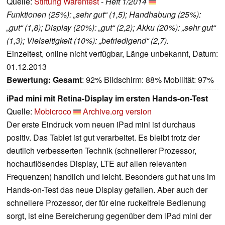
Quelle:
Stiftung Warentest
-
Heft 1/2014
Funktionen (25%): „sehr gut“ (1,5); Handhabung (25%):
„gut“ (1,8); Display (20%): „gut“ (2,2); Akku (20%): „sehr gut“
(1,3); Vielseitigkeit (10%): „befriedigend“ (2,7).
Einzeltest, online nicht verfügbar, Länge unbekannt, Datum:
01.12.2013
Bewertung:
Gesamt
: 92% Bildschirm: 88% Mobilität: 97%
iPad mini mit Retina-Display im ersten Hands-on-Test
Quelle:
Mobicroco
Archive.org version
Der erste Eindruck vom neuen iPad mini ist durchaus
positiv. Das Tablet ist gut verarbeitet. Es bleibt trotz der
deutlich verbesserten Technik (schnellerer Prozessor,
hochauflösendes Display, LTE auf allen relevanten
Frequenzen) handlich und leicht. Besonders gut hat uns im
Hands-on-Test das neue Display gefallen. Aber auch der
schnellere Prozessor, der für eine ruckelfreie Bedienung
sorgt, ist eine Bereicherung gegenüber dem iPad mini der