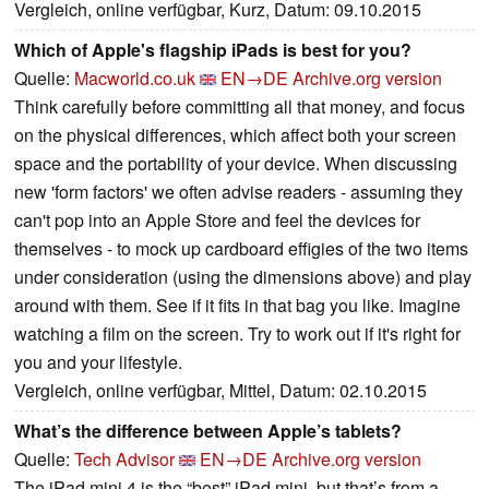
Vergleich, online verfügbar, Kurz, Datum: 09.10.2015
Which of Apple's flagship iPads is best for you?
Quelle:
Macworld.co.uk
EN→DE
Archive.org version
Think carefully before committing all that money, and focus
on the physical differences, which affect both your screen
space and the portability of your device. When discussing
new 'form factors' we often advise readers - assuming they
can't pop into an Apple Store and feel the devices for
themselves - to mock up cardboard effigies of the two items
under consideration (using the dimensions above) and play
around with them. See if it fits in that bag you like. Imagine
watching a film on the screen. Try to work out if it's right for
you and your lifestyle.
Vergleich, online verfügbar, Mittel, Datum: 02.10.2015
What’s the difference between Apple’s tablets?
Quelle:
Tech Advisor
EN→DE
Archive.org version
The iPad mini 4 is the “best” iPad mini, but that’s from a