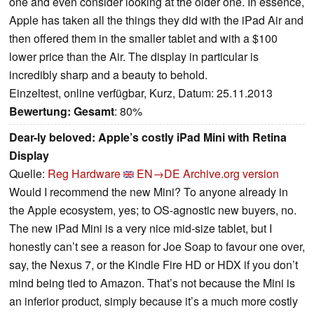
one and even consider looking at the older one. In essence,
Apple has taken all the things they did with the iPad Air and
then offered them in the smaller tablet and with a $100
lower price than the Air. The display in particular is
incredibly sharp and a beauty to behold.
Einzeltest, online verfügbar, Kurz, Datum: 25.11.2013
Bewertung:
Gesamt
: 80%
Dear-ly beloved: Apple’s costly iPad Mini with Retina
Display
Quelle:
Reg Hardware
EN→DE
Archive.org version
Would I recommend the new Mini? To anyone already in
the Apple ecosystem, yes; to OS-agnostic new buyers, no.
The new iPad Mini is a very nice mid-size tablet, but I
honestly can’t see a reason for Joe Soap to favour one over,
say, the Nexus 7, or the Kindle Fire HD or HDX if you don’t
mind being tied to Amazon. That’s not because the Mini is
an inferior product, simply because it’s a much more costly