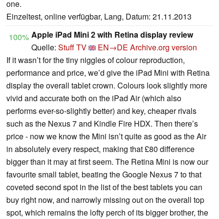
one.
Einzeltest, online verfügbar, Lang, Datum: 21.11.2013
Apple iPad Mini 2 with Retina display review
100%
Quelle:
Stuff TV
EN→DE
Archive.org version
If it wasn’t for the tiny niggles of colour reproduction,
performance and price, we’d give the iPad Mini with Retina
display the overall tablet crown. Colours look slightly more
vivid and accurate both on the iPad Air (which also
performs ever-so-slightly better) and key, cheaper rivals
such as the Nexus 7 and Kindle Fire HDX. Then there’s
price - now we know the Mini isn’t quite as good as the Air
in absolutely every respect, making that £80 difference
bigger than it may at first seem. The Retina Mini is now our
favourite small tablet, beating the Google Nexus 7 to that
coveted second spot in the list of the best tablets you can
buy right now, and narrowly missing out on the overall top
spot, which remains the lofty perch of its bigger brother, the