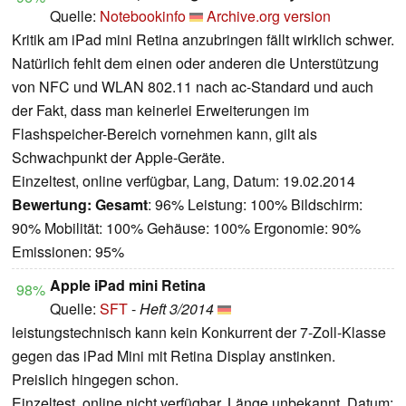
Quelle:
Notebookinfo
Archive.org version
Kritik am iPad mini Retina anzubringen fällt wirklich schwer.
Natürlich fehlt dem einen oder anderen die Unterstützung
von NFC und WLAN 802.11 nach ac-Standard und auch
der Fakt, dass man keinerlei Erweiterungen im
Flashspeicher-Bereich vornehmen kann, gilt als
Schwachpunkt der Apple-Geräte.
Einzeltest, online verfügbar, Lang, Datum: 19.02.2014
Bewertung:
Gesamt
: 96% Leistung: 100% Bildschirm:
90% Mobilität: 100% Gehäuse: 100% Ergonomie: 90%
Emissionen: 95%
Apple iPad mini Retina
98%
Quelle:
SFT
-
Heft 3/2014
leistungstechnisch kann kein Konkurrent der 7-Zoll-Klasse
gegen das iPad Mini mit Retina Display anstinken.
Preislich hingegen schon.
Einzeltest, online nicht verfügbar, Länge unbekannt, Datum: