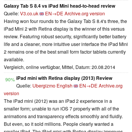
Galaxy Tab S 8.4 vs iPad Mini head-to-head review
Quelle:
V3.co.uk
EN→DE
Archive.org version
Having won four rounds to the Galaxy Tab S 8.4's three, the
iPad Mini 2 with Retina display is the winner of this versus
review. Featuring robust security, significantly better battery
life and a cleaner, more intuitive user interface the iPad Mini
2 remains one of the best small form factor tablets currently
available.
Vergleich, online verfügbar, Mittel, Datum: 20.08.2014
iPad mini with Retina display (2013) Review
90%
Quelle:
Ubergizmo English
EN→DE
Archive.org
version
The iPad mini (2012) was an iPad 2 experience in a
smaller form; unable to run iOS 7 properly with all of the
animations and transparency effects smoothly and fluidly.
But even, so it sold millions. People clearly wanted a
smaller iPad. The iPad mini with Retina display improves