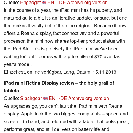
Quelle:
Engadget
EN→DE
Archive.org version
In the course of a year, the iPad mini has hit puberty, and
matured quite a bit. It's an iterative update, for sure, but one
that makes it vastly better than the original. Because it now
offers a Retina display, fast connectivity and a powerful
processor, the mini now shares top-tier product status with
the iPad Air. This is precisely the iPad mini we've been
waiting for, but it comes with a price hike of $70 over last
year's model.
Einzeltest, online verfügbar, Lang, Datum: 15.11.2013
iPad mini Retina Display review – the holy grail of
tablets
Quelle:
Slashgear
EN→DE
Archive.org version
As upgrades go, you can’t fault the iPad mini with Retina
display. Apple took the two biggest complaints – speed and
screen – in hand, and returned with a tablet that looks great,
performs great, and still delivers on battery life and