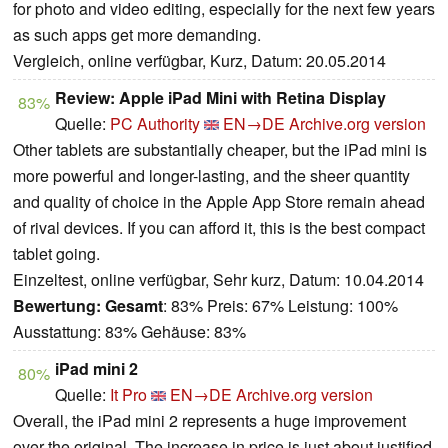
for photo and video editing, especially for the next few years
as such apps get more demanding.
Vergleich, online verfügbar, Kurz, Datum: 20.05.2014
Review: Apple iPad Mini with Retina Display
83%
Quelle:
PC Authority
EN→DE
Archive.org version
Other tablets are substantially cheaper, but the iPad mini is
more powerful and longer-lasting, and the sheer quantity
and quality of choice in the Apple App Store remain ahead
of rival devices. If you can afford it, this is the best compact
tablet going.
Einzeltest, online verfügbar, Sehr kurz, Datum: 10.04.2014
Bewertung:
Gesamt
: 83% Preis: 67% Leistung: 100%
Ausstattung: 83% Gehäuse: 83%
iPad mini 2
80%
Quelle:
It Pro
EN→DE
Archive.org version
Overall, the iPad mini 2 represents a huge improvement
over the original. The increase in price is just about justified