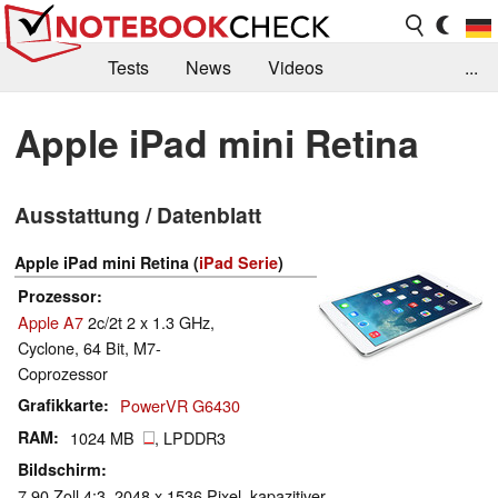
Tests
News
Videos
...
Benchmarks & Tech
Externe Tests
Apple iPad mini Retina
Kaufberatung
Deals
Suche
Jobs
Ausstattung / Datenblatt
Forum
Apple iPad mini Retina (
iPad Serie
)
Prozessor
Apple A7
2c/2t 2 x 1.3 GHz,
Cyclone, 64 Bit, M7-
Coprozessor
Grafikkarte
PowerVR G6430
RAM
1024 MB
, LPDDR3
Bildschirm
7.90 Zoll 4:3, 2048 x 1536 Pixel, kapazitiver