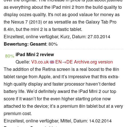
as everything about the iPad mini 2 from the build quality to
display oozes quality. It's not as good valaue for money as
the Nexus 7 (2013) or as versatile as the Galaxy Tab Pro
8.4in, but the mini 2 is a fantastic tablet.
Einzeltest, online verfügbar, Kurz, Datum: 27.03.2014
Bewertung:
Gesamt
: 80%
iPad Mini 2 review
80%
Quelle:
V3.co.uk
EN→DE
Archive.org version
The addition of the Retina screen is a real boost to the 8in
tablet range from Apple, and it’s impressive that this extra-
high quality display and faster processor haven’t dented
battery life. We’d definitely award the iPad Mini 2 our top
score if it wasn’t for the even higher starting price now
attached to the device; it’s a premium 8in tablet but at a very
premium cost.
Einzeltest, online verfügbar, Mittel, Datum: 14.02.2014