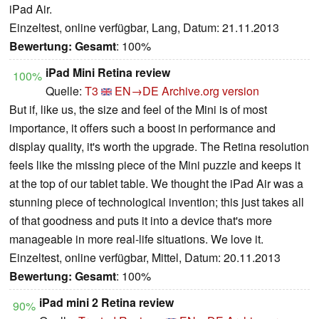
iPad Air.
Einzeltest, online verfügbar, Lang, Datum: 21.11.2013
Bewertung:
Gesamt
: 100%
iPad Mini Retina review
100%
Quelle:
T3
EN→DE
Archive.org version
But if, like us, the size and feel of the Mini is of most
importance, it offers such a boost in performance and
display quality, it's worth the upgrade. The Retina resolution
feels like the missing piece of the Mini puzzle and keeps it
at the top of our tablet table. We thought the iPad Air was a
stunning piece of technological invention; this just takes all
of that goodness and puts it into a device that's more
manageable in more real-life situations. We love it.
Einzeltest, online verfügbar, Mittel, Datum: 20.11.2013
Bewertung:
Gesamt
: 100%
iPad mini 2 Retina review
90%