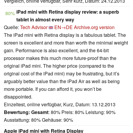
Vergleich, online verfügbar, Sehr kurz, Datum: 24.12.2013
iPad mini with Retina display review: a superb
80%
tablet in almost every way
Quelle:
Tech Advisor
EN→DE
Archive.org version
The iPad mini with Retina display is a fabulous tablet. The
screen is excellent and more than worth the minimal weight
gain. Performance is also excellent, and the 64-bit
processor makes this much more future-proof than the
original iPad mini. The higher price (compared to the
original cost of the iPad mini) may be frustrating, but it’s
arguably better value than the iPad Air as well as being
more portable. If you can afford it, you won’t be
disappointed.
Einzeltest, online verfügbar, Kurz, Datum: 13.12.2013
Bewertung:
Gesamt
: 80% Preis: 80% Leistung: 90%
Ausstattung: 80% Gehäuse: 90%
Apple iPad mini with Retina Display