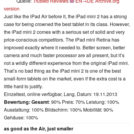
Quelle:
Trusted Reviews
EN→DE
Archive.org
version
Just like the iPad Air before it, the iPad mini 2 has a strong
case for being crowned the best tablet in its class. However,
the iPad mini 2 comes with a serious set of solid and very
price-conscious competitors. The iPad mini Retina has
improved exactly where it needed to. Better screen, better
camera and much faster processor are all present, but it’s
not a wildly different experience from the original iPad mini.
That’s no bad thing as the iPad mini 2 is one of the best
small-form tablets on the market, even if the extra cost is a
little hard to justify.
Einzeltest, online verfügbar, Lang, Datum: 19.11.2013
Bewertung:
Gesamt
: 90% Preis: 70% Leistung: 100%
Ausstattung: 100% Bildschirm: 100% Mobilität: 90%
Gehäuse: 100%
as good as the Air, just smaller