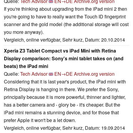
Quelle:
Tech Advisor
EN→DE
Archive.org version
If you're thinking about upgrading from the iPad mini 2 then
you're going to have to really want the Touch ID fingerprint
scanner and the gold model (the additional storage will cost
you more anyway).
Vergleich, online verfügbar, Sehr kurz, Datum: 20.10.2014
Xperia Z3 Tablet Compact vs iPad Mini with Retina
Display comparison: Sony's mini tablet takes on (and
beats) the iPad mini
Quelle:
Tech Advisor
EN→DE
Archive.org version
Considering that it is last year's product, the iPad mini with
Retina Display is hanging in there. We prefer the Sony,
principally because it is more powerful, thinner and lighter,
has a better camera and - glory be - it's cheaper. But the
iPad mini remains a stunning device, and for those that
prefer Apple it won't be a let down.
Vergleich, online verfügbar, Sehr kurz, Datum: 19.09.2014