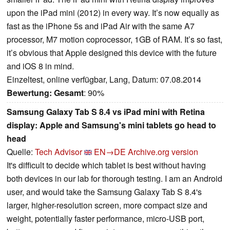
upon the iPad mini (2012) in every way. It’s now equally as
fast as the iPhone 5s and iPad Air with the same A7
processor, M7 motion coprocessor, 1GB of RAM. It’s so fast,
it’s obvious that Apple designed this device with the future
and iOS 8 in mind.
Einzeltest, online verfügbar, Lang, Datum: 07.08.2014
Bewertung:
Gesamt
: 90%
Samsung Galaxy Tab S 8.4 vs iPad mini with Retina
display: Apple and Samsung's mini tablets go head to
head
Quelle:
Tech Advisor
EN→DE
Archive.org version
It's difficult to decide which tablet is best without having
both devices in our lab for thorough testing. I am an Android
user, and would take the Samsung Galaxy Tab S 8.4's
larger, higher-resolution screen, more compact size and
weight, potentially faster performance, micro-USB port,