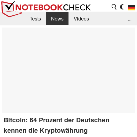
Tests
News
Videos
...
Benchmarks & Tech
Externe Tests
Kaufberatung
Deals
Suche
Jobs
Forum
Bitcoin: 64 Prozent der Deutschen
kennen die Kryptowährung