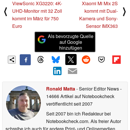
ViewSonic XG3220: 4K-
Xiaomi Mi Mix 2S
⟨
⟩
UHD-Monitor mit 32 Zoll
kommt mit Dual-
kommt im März für 750
Kamera und Sony-
Euro
Sensor IMX363
Als bevorzugte Quelle
auf Google
hinzufügen
Ronald Matta
- Senior Editor News
-
14666 Artikel auf Notebookcheck
veröffentlicht
seit 2007
Seit 2007 bin ich Redakteur bei
Notebookcheck.com. Als freier Autor
schreibe ich auch für andere Print- und Onlinemedien