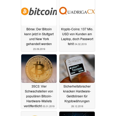
Börse: Der Bitcoin
Krypto-Coins: 137 Mio.
kann jetzt in Stuttgart
USD von Kunden am
und New York
Laptop, doch Passwort
gehandelt werden
fehlt
04.02.2019
23.09.2019
35C3: Vier
Sicherheitsforscher
Schwachstellen von
knacken Hardware-
populären Bitcoin-
Geldbörsen für
Hardware-Wallets
Kryptowährungen
veröffentlicht
03.01.2019
28.12.2018