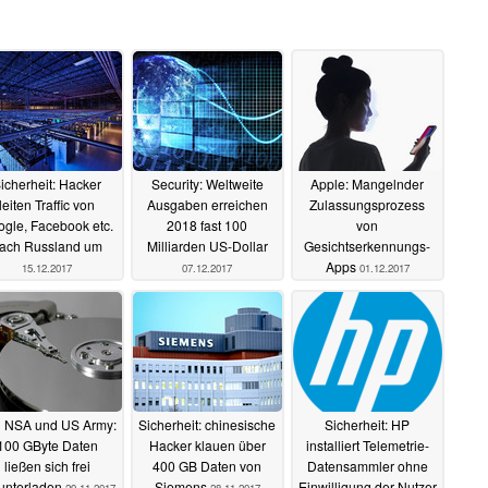
icherheit: Hacker
Security: Weltweite
Apple: Mangelnder
leiten Traffic von
Ausgaben erreichen
Zulassungsprozess
gle, Facebook etc.
2018 fast 100
von
ach Russland um
Milliarden US-Dollar
Gesichtserkennungs-
Apps
15.12.2017
07.12.2017
01.12.2017
 NSA und US Army:
Sicherheit: chinesische
Sicherheit: HP
100 GByte Daten
Hacker klauen über
installiert Telemetrie-
ließen sich frei
400 GB Daten von
Datensammler ohne
unterladen
Siemens
Einwilligung der Nutzer