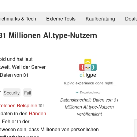
nchmarks & Tech
Externe Tests
Kaufberatung
Deal
31 Millionen AI.type-Nutzern
oid und hat laut
eit. Weil der Server
 Daten von 31
7
Security
Fail
Datensicherheit: Daten von 31
reichen Beispiele
für
Millionen AI.type-Nutzern
ndaten in den
Händen
veröffentlicht
n Fehler in der
gewesen sein, dass Millionen von persönlichen