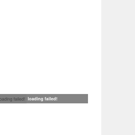
loading failed!
loading failed!