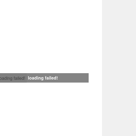
loading failed!
loading failed!