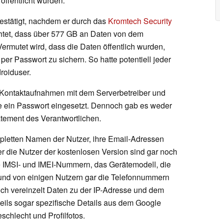
öffentlicht wurden.
stätigt, nachdem er durch das
Kromtech Security
chtet, dass über 577 GB an Daten von dem
rmutet wird, dass die Daten öffentlich wurden,
r Passwort zu sichern. So hatte potentiell jeder
roiduser.
 Kontaktaufnahmen mit dem Serverbetreiber und
de ein Passwort eingesetzt. Dennoch gab es weder
tement des Verantwortlichen.
pletten Namen der Nutzer, ihre Email-Adressen
r die Nutzer der kostenlosen Version sind gar noch
 IMSI- und IMEI-Nummern, das Gerätemodell, die
 und von einigen Nutzern gar die Telefonnummern
och vereinzelt Daten zu der IP-Adresse und dem
 teils sogar spezifische Details aus dem Google
schlecht und Profilfotos.