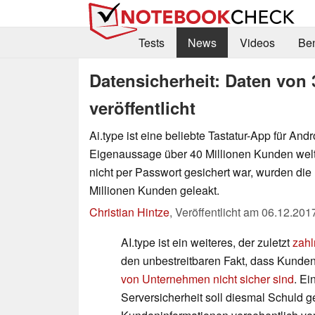
Tests
News
Videos
Be
Datensicherheit: Daten von 
veröffentlicht
Ai.type ist eine beliebte Tastatur-App für Andr
Eigenaussage über 40 Millionen Kunden weltw
nicht per Passwort gesichert war, wurden die
Millionen Kunden geleakt.
Christian Hintze
,
Veröffentlicht am
06.12.201
AI.type ist ein weiteres, der zuletzt
zahl
den unbestreitbaren Fakt, dass Kunde
von Unternehmen nicht sicher sind
. Ei
Serversicherheit soll diesmal Schuld 