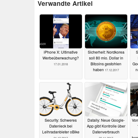
Verwandte Artikel
iPhone X: Ultimative
Sicherheit: Nordkorea
S
Werbeüberwachung?
soll 80 mio. Dollar in
Bitcoins gestohlen
Goo
17.01.2018
haben
n
17.12.2017
Security: Schweres
Datally: Neue Google-
Von
Datenleck bei
App gibt Kontrolle über
Leihradanbieter oBike
Datenverbrauch
her