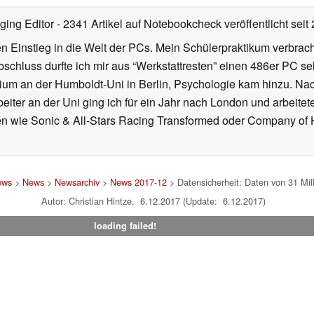
ging Editor
- 2341 Artikel auf Notebookcheck veröffentlicht
seit
 Einstieg in die Welt der PCs. Mein Schülerpraktikum verbrach
chluss durfte ich mir aus “Werkstattresten” einen 486er PC s
dium an der Humboldt-Uni in Berlin, Psychologie kam hinzu. Nac
beiter an der Uni ging ich für ein Jahr nach London und arbeite
n wie Sonic & All-Stars Racing Transformed oder Company of He
ews
>
News
>
Newsarchiv
>
News 2017-12
> Datensicherheit: Daten von 31 Mill
Autor: Christian Hintze, 6.12.2017 (Update: 6.12.2017)
loading failed!