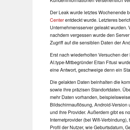
Kundeninformationen versehentlich ver
Der Leak wurde letztes Wochenende be
Center
entdeckt wurde. Letzteres beri
Unternehmensserver geleakt wurden. Ve
nachdem vergessen wurde den Server pe
Zugriff auf die sensiblen Daten der And
Erst nach wiederholten Versuchen der
AI.type-Mitbegründer Eitan Fitusi wur
eine Antwort, geschweige denn ein Sta
Die gelakten Daten beinhalten die kom
sowie ihre präzisen Standortdaten. Übe
mehr Daten vorhanden, beispielsweise
Bildschirmauflösung, Android-Version
und ihre Provider. Außerdem gibt es n
Internetprovider (bei Wifi-Verbindung),
Profil der Nutzer, wie Geburtsdatum, Ge