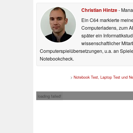
Christian Hintze
- Mana
Ein C64 markierte meinen
Computerladens, zum Abs
später ein Informatikstu
wissenschaftlicher Mitar
Computerspielübersetzungen, u.a. an Spiele
Notebookcheck.
>
Notebook Test, Laptop Test und N
loading failed!