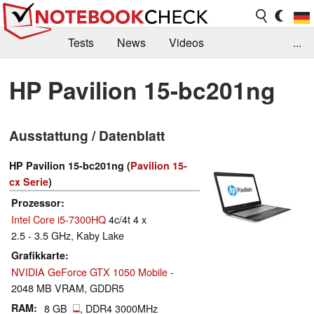
Tests
News
Videos
...
Benchmarks & Tech
Externe Tests
HP Pavilion 15-bc201ng
Kaufberatung
Deals
Suche
Jobs
Ausstattung / Datenblatt
Forum
HP Pavilion 15-bc201ng (
Pavilion 15-
cx Serie
)
Prozessor
Intel Core i5-7300HQ
4c/4t 4 x
2.5 - 3.5 GHz, Kaby Lake
Grafikkarte
NVIDIA GeForce GTX 1050 Mobile
-
2048 MB VRAM, GDDR5
RAM
8 GB
, DDR4 3000MHz