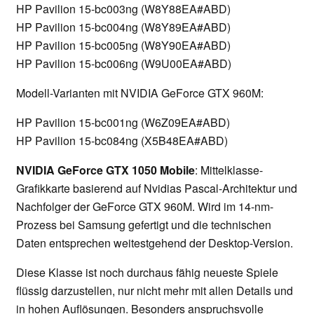
HP Pavilion 15-bc003ng (W8Y88EA#ABD)
HP Pavilion 15-bc004ng (W8Y89EA#ABD)
HP Pavilion 15-bc005ng (W8Y90EA#ABD)
HP Pavilion 15-bc006ng (W9U00EA#ABD)
Modell-Varianten mit NVIDIA GeForce GTX 960M:
HP Pavilion 15-bc001ng (W6Z09EA#ABD)
HP Pavilion 15-bc084ng (X5B48EA#ABD)
NVIDIA GeForce GTX 1050 Mobile
: Mittelklasse-
Grafikkarte basierend auf Nvidias Pascal-Architektur und
Nachfolger der GeForce GTX 960M. Wird im 14-nm-
Prozess bei Samsung gefertigt und die technischen
Daten entsprechen weitestgehend der Desktop-Version.
Diese Klasse ist noch durchaus fähig neueste Spiele
flüssig darzustellen, nur nicht mehr mit allen Details und
in hohen Auflösungen. Besonders anspruchsvolle