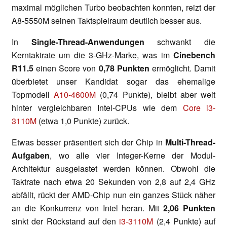
maximal möglichen Turbo beobachten konnten, reizt der
A8-5550M seinen Taktspielraum deutlich besser aus.
In
Single-Thread-Anwendungen
schwankt die
Kerntaktrate um die 3-GHz-Marke, was im
Cinebench
R11.5
einen Score von
0,78 Punkten
ermöglicht. Damit
überbietet unser Kandidat sogar das ehemalige
Topmodell
A10-4600M
(0,74 Punkte), bleibt aber weit
hinter vergleichbaren Intel-CPUs wie dem
Core i3-
3110M
(etwa 1,0 Punkte) zurück.
Etwas besser präsentiert sich der Chip in
Multi-Thread-
Aufgaben
, wo alle vier Integer-Kerne der Modul-
Architektur ausgelastet werden können. Obwohl die
Taktrate nach etwa 20 Sekunden von 2,8 auf 2,4 GHz
abfällt, rückt der AMD-Chip nun ein ganzes Stück näher
an die Konkurrenz von Intel heran. Mit
2,06 Punkten
sinkt der Rückstand auf den
i3-3110M
(2,4 Punkte) auf