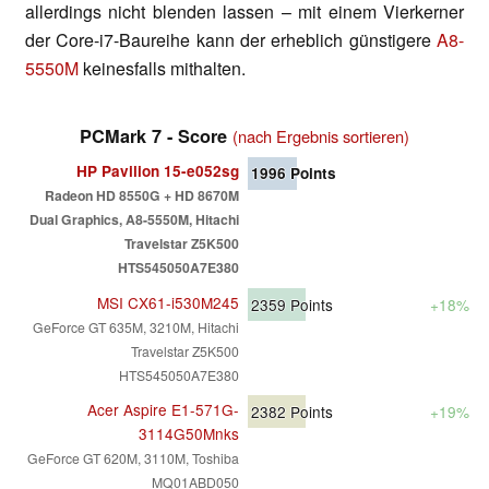
allerdings nicht blenden lassen – mit einem Vierkerner
der Core-i7-Baureihe kann der erheblich günstigere
A8-
5550M
keinesfalls mithalten.
PCMark 7 - Score
(nach Ergebnis sortieren)
HP Pavilion 15-e052sg
1996
Points
Radeon HD 8550G + HD 8670M
Dual Graphics, A8-5550M, Hitachi
Travelstar Z5K500
HTS545050A7E380
MSI CX61-i530M245
2359
Points
+18%
GeForce GT 635M, 3210M, Hitachi
Travelstar Z5K500
HTS545050A7E380
Acer Aspire E1-571G-
2382
Points
+19%
3114G50Mnks
GeForce GT 620M, 3110M, Toshiba
MQ01ABD050