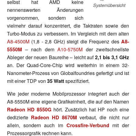
selbst hat AMD keine
Systemübersicht
nennenswerten Änderungen
vorgenommen, sondern sich
vielmehr darauf konzentriert, die Taktraten sowie den
Turbo-Modus zu verbessern. Im Vergleich mit dem alten
A8-4500M
(1,8 - 2,8 GHz) steigt die Frequenz des
A8-
5550M
– nach dem
A10-5750M
der zweitschnellste
Ableger der neuen Baureihe – leicht auf
2,1 bis 3,1 GHz
an. Der Quad-Core-Chip wird weiterhin in einem 32-
Nanometer-Prozess von Globalfoundries gefertigt und ist
mit einer TDP von
35 Watt
spezifiziert.
Wie jeder moderne Mobilprozessor integriert auch der
A8-5550M eine eigene Grafikeinheit, die auf den Namen
Radeon HD 8550G
hört. Zusätzlich hat HP noch eine
dedizierte
Radeon HD 8670M
verbaut, die nicht nur
allein, sondern auch im
Crossfire-Verbund
mit der
Prozessorgrafik rechnen kann.