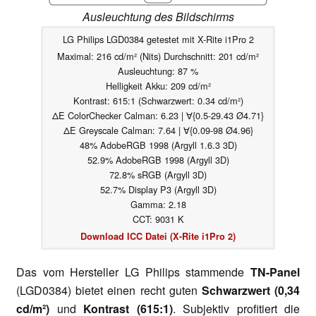
Ausleuchtung des Bildschirms
LG Philips LGD0384 getestet mit X-Rite i1Pro 2
Maximal: 216 cd/m² (Nits) Durchschnitt: 201 cd/m²
Ausleuchtung: 87 %
Helligkeit Akku: 209 cd/m²
Kontrast: 615:1 (Schwarzwert: 0.34 cd/m²)
ΔE ColorChecker Calman: 6.23 | ∀{0.5-29.43 Ø4.71}
ΔE Greyscale Calman: 7.64 | ∀{0.09-98 Ø4.96}
48% AdobeRGB 1998 (Argyll 1.6.3 3D)
52.9% AdobeRGB 1998 (Argyll 3D)
72.8% sRGB (Argyll 3D)
52.7% Display P3 (Argyll 3D)
Gamma: 2.18
CCT: 9031 K
Download ICC Datei (X-Rite i1Pro 2)
Das vom Hersteller LG Philips stammende
TN-Panel
(LGD0384) bietet einen recht guten
Schwarzwert (0,34
cd/m²)
und
Kontrast (615:1)
. Subjektiv profitiert die