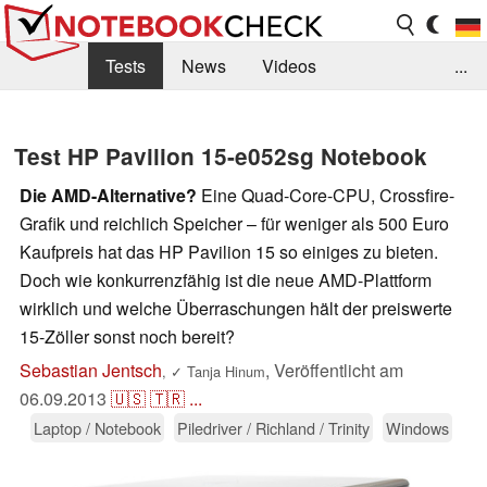
Tests
News
Videos
...
Benchmarks & Tech
Externe Tests
Test HP Pavilion 15-e052sg Notebook
Kaufberatung
Deals
Suche
Jobs
Die AMD-Alternative?
Eine Quad-Core-CPU, Crossfire-
Forum
Grafik und reichlich Speicher – für weniger als 500 Euro
Kaufpreis hat das HP Pavilion 15 so einiges zu bieten.
Doch wie konkurrenzfähig ist die neue AMD-Plattform
wirklich und welche Überraschungen hält der preiswerte
15-Zöller sonst noch bereit?
Sebastian Jentsch
,
Veröffentlicht am
,
✓
Tanja Hinum
06.09.2013
🇺🇸
🇹🇷
...
Laptop / Notebook
Piledriver / Richland / Trinity
Windows