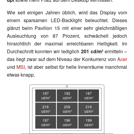
Wie seit einigen Jahren üblich, wird das Display vom
einem sparsamen LED-Backlight beleuchtet. Dieses
glänzt beim Pavilion 15 mit einer sehr gleichmäßigen
Ausleuchtung von 87 Prozent, schwächelt jedoch
hinsichtlich der maximal erreichbaren Helligkeit. Im
Durchschnitt konnten wir lediglich
201 cd/m²
ermitteln –
das liegt zwar auf dem Niveau der Konkurrenz von
Acer
und
MSI
, ist aber selbst für helle Innenräume manchmal
etwas knapp.
197
192
187
cd/m²
cd/m²
cd/m²
216
209
216
cd/m²
cd/m²
cd/m²
197
196
199
cd/m²
cd/m²
cd/m²