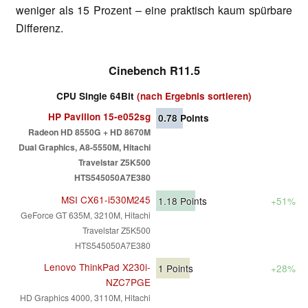
weniger als 15 Prozent – eine praktisch kaum spürbare
Differenz.
Cinebench R11.5
CPU Single 64Bit
(nach Ergebnis sortieren)
HP Pavilion 15-e052sg
0.78
Points
Radeon HD 8550G + HD 8670M
Dual Graphics, A8-5550M, Hitachi
Travelstar Z5K500
HTS545050A7E380
MSI CX61-i530M245
1.18
Points
+51%
GeForce GT 635M, 3210M, Hitachi
Travelstar Z5K500
HTS545050A7E380
Lenovo ThinkPad X230i-
1
Points
+28%
NZC7PGE
HD Graphics 4000, 3110M, Hitachi