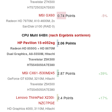
Travelstar Z7K500
HTS725032A7E630
MSI GX60
0.74
Points
-5%
Radeon HD 7970M, A10-4600M, 2x
SanDisk U100 (RAID 0)
CPU Multi 64Bit
(nach Ergebnis sortieren)
HP Pavilion 15-e052sg
2.06
Points
Radeon HD 8550G + HD 8670M
Dual Graphics, A8-5550M, Hitachi
Travelstar Z5K500
HTS545050A7E380
MSI CX61-i530M245
2.87
Points
+39%
GeForce GT 635M, 3210M, Hitachi
Travelstar Z5K500
HTS545050A7E380
Lenovo ThinkPad X230i-
2.4
Points
+17%
NZC7PGE
HD Graphics 4000, 3110M, Hitachi