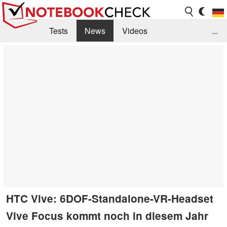
Tests
News
Videos
...
Benchmarks & Tech
Externe Tests
Kaufberatung
Deals
Suche
Jobs
Forum
HTC Vive: 6DOF-Standalone-VR-Headset
Vive Focus kommt noch in diesem Jahr