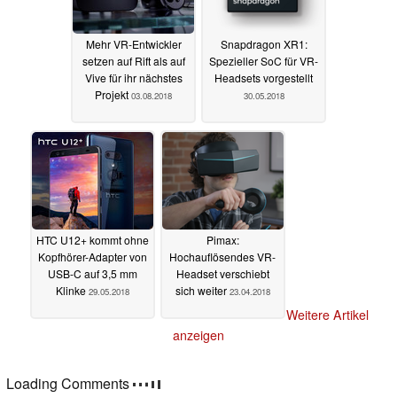
Mehr VR-Entwickler
Snapdragon XR1:
setzen auf Rift als auf
Spezieller SoC für VR-
Vive für ihr nächstes
Headsets vorgestellt
Projekt
03.08.2018
30.05.2018
HTC U12+ kommt ohne
Pimax:
Kopfhörer-Adapter von
Hochauflösendes VR-
USB-C auf 3,5 mm
Headset verschiebt
Klinke
sich weiter
29.05.2018
23.04.2018
Weitere Artikel
anzeigen
Loading Comments