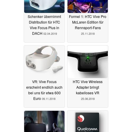
Schenker übernimmt
Formel 1: HTC Vive Pro
Distribution für HTC
McLaren Edition für
Vive Focus Plus in
Rennsport-Fans
DACH
02.04.2019
25.11.2018
VR: Vive Focus
HTC Vive Wireless
erscheint endlich auch
Adapter bringt
bei uns für etwa 600
kabelloses VR
Euro
09.11.2018
25.08.2018