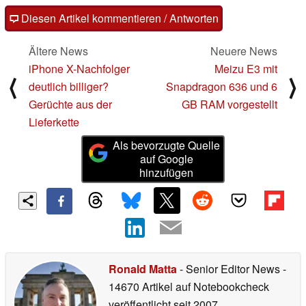
Diesen Artikel kommentieren / Antworten
Ältere News
Neuere News
iPhone X-Nachfolger
Meizu E3 mit
⟨
⟩
deutlich billiger?
Snapdragon 636 und 6
Gerüchte aus der
GB RAM vorgestellt
Lieferkette
Als bevorzugte Quelle
auf Google
hinzufügen
Ronald Matta
- Senior Editor News
-
14670 Artikel auf Notebookcheck
veröffentlicht
seit 2007