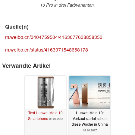
10 Pro in drei Farbvarianten.
Quelle(n)
m.weibo.cn/3404759504/4163077638858353
m.weibo.cn/status/4163071548658178
Verwandte Artikel
Test Huawei Mate 10
Huawei Mate 10:
Smartphone
Verkauf startet schon
03.01.2018
diese Woche in China
18.10.2017