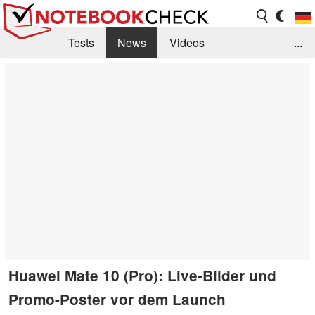
Tests
News
Videos
...
Benchmarks & Tech
Externe Tests
Kaufberatung
Deals
Suche
Jobs
Forum
Huawei Mate 10 (Pro): Live-Bilder und
Promo-Poster vor dem Launch