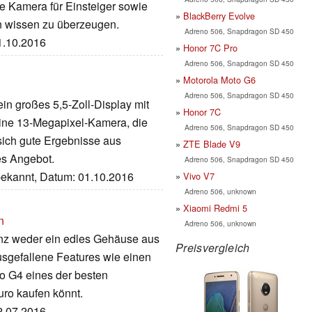
te Kamera für Einsteiger sowie
BlackBerry Evolve
n wissen zu überzeugen.
Adreno 506, Snapdragon SD 450
31.10.2016
Honor 7C Pro
Adreno 506, Snapdragon SD 450
Motorola Moto G6
Adreno 506, Snapdragon SD 450
in großes 5,5-Zoll-Display mit
Honor 7C
eine 13-Megapixel-Kamera, die
Adreno 506, Snapdragon SD 450
n sich gute Ergebnisse aus
ZTE Blade V9
ves Angebot.
Adreno 506, Snapdragon SD 450
nbekannt, Datum: 01.10.2016
Vivo V7
Adreno 506, unknown
Xiaomi Redmi 5
n
Adreno 506, unknown
enz weder ein edles Gehäuse aus
Preisvergleich
ausgefallene Features wie einen
o G4 eines der besten
uro kaufen könnt.
22.07.2016