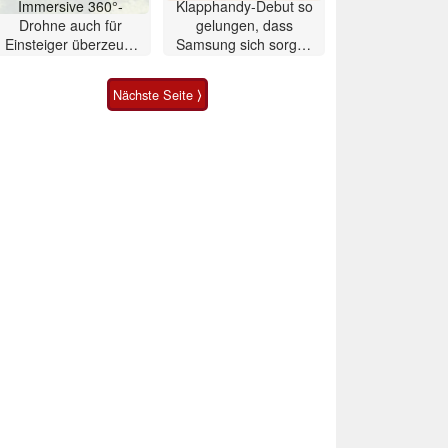
Immersive 360°-
Klapphandy-Debut so
Drohne auch für
gelungen, dass
Einsteiger überzeugt
Samsung sich sorgen
mit Einschränkungen
muss? – Razr Fold
Smartphone im Test
Nächste Seite ⟩