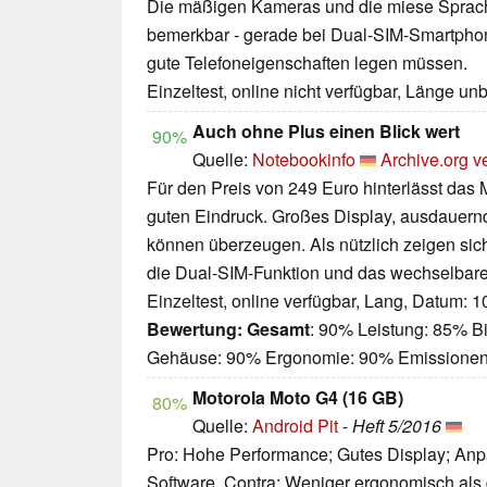
Die mäßigen Kameras und die miese Sprach
bemerkbar - gerade bei Dual-SIM-Smartphon
gute Telefoneigenschaften legen müssen.
Einzeltest, online nicht verfügbar, Länge u
Auch ohne Plus einen Blick wert
90%
Quelle:
Notebookinfo
Archive.org v
Für den Preis von 249 Euro hinterlässt das 
guten Eindruck. Großes Display, ausdauern
können überzeugen. Als nützlich zeigen sic
die Dual-SIM-Funktion und das wechselbare
Einzeltest, online verfügbar, Lang, Datum: 
Bewertung:
Gesamt
: 90% Leistung: 85% Bi
Gehäuse: 90% Ergonomie: 90% Emissione
Motorola Moto G4 (16 GB)
80%
Quelle:
Android Pit
-
Heft 5/2016
Pro: Hohe Performance; Gutes Display; Anp
Software. Contra: Weniger ergonomisch als