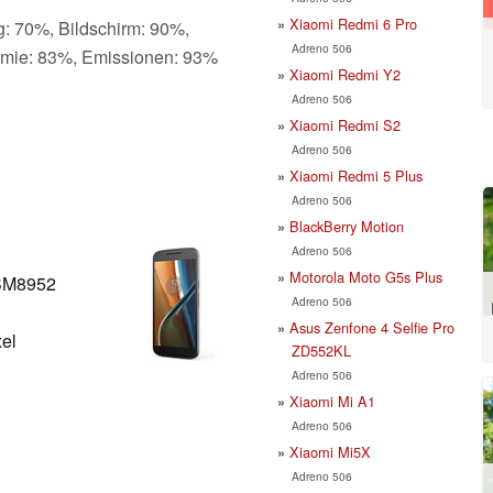
Xiaomi Redmi 6 Pro
g: 70%, Bildschirm: 90%,
Adreno 506
omie: 83%, Emissionen: 93%
Xiaomi Redmi Y2
Adreno 506
Xiaomi Redmi S2
Adreno 506
Xiaomi Redmi 5 Plus
Adreno 506
BlackBerry Motion
Adreno 506
Motorola Moto G5s Plus
SM8952
Adreno 506
Asus Zenfone 4 Selfie Pro
xel
ZD552KL
Adreno 506
Xiaomi Mi A1
Adreno 506
Xiaomi Mi5X
Adreno 506