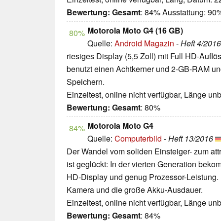
Bewertung:
Gesamt
: 84% Ausstattung: 90
Motorola Moto G4 (16 GB)
80%
Quelle:
Android Magazin
-
Heft 4/2016
riesiges Display (5,5 Zoll) mit Full HD-Aufl
benutzt einen Achtkerner und 2-GB-RAM un
Speichern.
Einzeltest, online nicht verfügbar, Länge u
Bewertung:
Gesamt
: 80%
Motorola Moto G4
84%
Quelle:
Computerbild
-
Heft 13/2016
Der Wandel vom soliden Einsteiger- zum att
ist geglückt: In der vierten Generation beko
HD-Display und genug Prozessor-Leistung.
Kamera und die große Akku-Ausdauer.
Einzeltest, online nicht verfügbar, Länge u
Bewertung:
Gesamt
: 84%