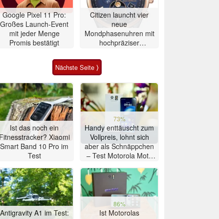
Google Pixel 11 Pro:
Citizen launcht vier
Großes Launch-Event
neue
mit jeder Menge
Mondphasenuhren mit
Promis bestätigt
hochpräziser
Atomzeitmessung
Nächste Seite ⟩
73%
Ist das noch ein
Handy enttäuscht zum
Fitnesstracker? Xiaomi
Vollpreis, lohnt sich
Smart Band 10 Pro im
aber als Schnäppchen
Test
– Test Motorola Moto
G47 Smartphone
86%
Antigravity A1 im Test:
Ist Motorolas