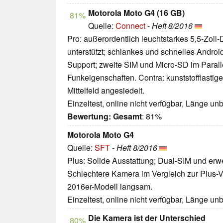
Motorola Moto G4 (16 GB)
81%
Quelle:
Connect
-
Heft 8/2016
Pro: außerordentlich leuchtstarkes 5,5-Zol
unterstützt; schlankes und schnelles Androi
Support; zweite SIM und Micro-SD im Paralle
Funkeigenschaften. Contra: kunststofflastig
Mittelfeld angesiedelt.
Einzeltest, online nicht verfügbar, Länge u
Bewertung:
Gesamt
: 81%
Motorola Moto G4
Quelle:
SFT
-
Heft 8/2016
Plus: Solide Ausstattung; Dual-SIM und erwe
Schlechtere Kamera im Vergleich zur Plus-Va
2016er-Modell langsam.
Einzeltest, online nicht verfügbar, Länge u
Die Kamera ist der Unterschied
80%