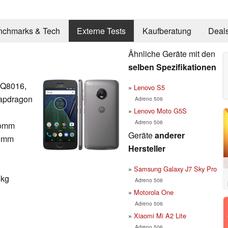
nchmarks & Tech
Externe Tests
Kaufberatung
Deal
Ähnliche Geräte mit den
selben Spezifikationen
Q8016,
Lenovo S5
apdragon
Adreno 506
Lenovo Moto G5S
Adreno 506
comm
Geräte
anderer
comm
Hersteller
Samsung Galaxy J7 Sky Pro
8kg
Adreno 506
Motorola One
Adreno 506
Xiaomi Mi A2 Lite
Adreno 506