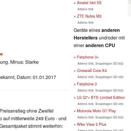
Alcatel Idol 5S
Adreno 506
ZTE Nubia M2
Adreno 506
Geräte eines
anderen
Herstellers
und/oder mit
einer
anderen CPU
Fairphone 3+
tung. Minus: Starke
Adreno 506, Snapdragon SD 632
Crosscall Core-X4
nbekannt, Datum: 01.01.2017
Adreno 506, Snapdragon SD 450
Fairphone 3
Adreno 506, Snapdragon SD 632
LG Q7+ BTS Limited Edition
Adreno 506, Snapdragon SD 450
 Preisanstieg ohne Zweifel
Motorola Moto G7 Play
Adreno 506, Snapdragon SD 632
o auf mittlerweile 249 Euro - und
Wiko View 2 Plus
Gesamtpaket stimmt weiterhin:
Adreno 506, Snapdragon SD 450