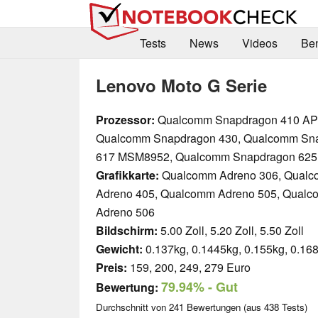
Tests
News
Videos
Be
Lenovo Moto G Serie
Prozessor:
Qualcomm Snapdragon 410 AP
Qualcomm Snapdragon 430, Qualcomm Sn
617 MSM8952, Qualcomm Snapdragon 625
Grafikkarte:
Qualcomm Adreno 306, Qual
Adreno 405, Qualcomm Adreno 505, Qual
Adreno 506
Bildschirm:
5.00 Zoll, 5.20 Zoll, 5.50 Zoll
Gewicht:
0.137kg, 0.1445kg, 0.155kg, 0.16
Preis:
159, 200, 249, 279 Euro
79.94%
- Gut
Bewertung:
Durchschnitt von
241
Bewertungen (aus
438
Tests)