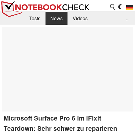
Tests
News
Videos
...
Benchmarks & Tech
Externe Tests
Kaufberatung
Deals
Suche
Jobs
Forum
Microsoft Surface Pro 6 im iFixit
Teardown: Sehr schwer zu reparieren