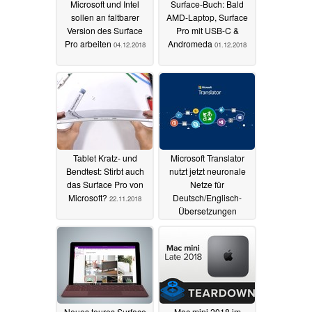
Microsoft und Intel
Surface-Buch: Bald
sollen an faltbarer
AMD-Laptop, Surface
Version des Surface
Pro mit USB-C &
Pro arbeiten
Andromeda
04.12.2018
01.12.2018
Tablet Kratz- und
Microsoft Translator
Bendtest: Stirbt auch
nutzt jetzt neuronale
das Surface Pro von
Netze für
Microsoft?
Deutsch/Englisch-
22.11.2018
Übersetzungen
16.11.2018
Neues teures Surface
Mac mini 2018 im