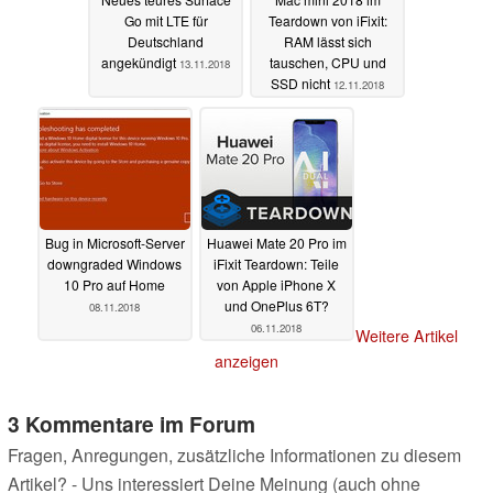
Go mit LTE für
Teardown von iFixit:
Deutschland
RAM lässt sich
angekündigt
tauschen, CPU und
13.11.2018
SSD nicht
12.11.2018
Bug in Microsoft-Server
Huawei Mate 20 Pro im
downgraded Windows
iFixit Teardown: Teile
10 Pro auf Home
von Apple iPhone X
und OnePlus 6T?
08.11.2018
06.11.2018
Weitere Artikel
anzeigen
3 Kommentare im Forum
Fragen, Anregungen, zusätzliche Informationen zu diesem
Artikel? - Uns interessiert Deine Meinung (auch ohne