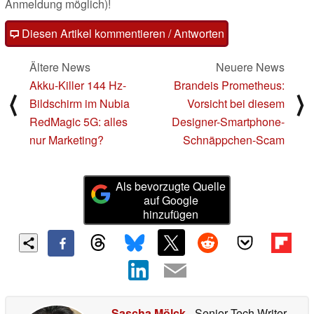
Anmeldung möglich)!
Diesen Artikel kommentieren / Antworten
Ältere News
Neuere News
Akku-Killer 144 Hz-
Brandeis Prometheus:
⟨
⟩
Bildschirm im Nubia
Vorsicht bei diesem
RedMagic 5G: alles
Designer-Smartphone-
nur Marketing?
Schnäppchen-Scam
Als bevorzugte Quelle
auf Google
hinzufügen
Sascha Mölck
- Senior Tech Writer
-