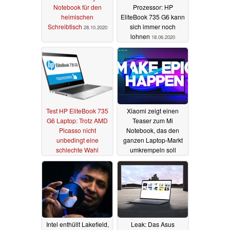
Notebook für den
Prozessor: HP
heimischen
EliteBook 735 G6 kann
Schreibtisch
sich immer noch
28.10.2020
lohnen
18.06.2020
Test HP EliteBook 735
Xiaomi zeigt einen
G6 Laptop: Trotz AMD
Teaser zum Mi
Picasso nicht
Notebook, das den
unbedingt eine
ganzen Laptop-Markt
schlechte Wahl
umkrempeln soll
16.06.2020
10.06.2020
Intel enthüllt Lakefield,
Leak: Das Asus