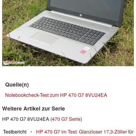
Quelle(n)
Notebookcheck-Test zum HP 470 G7 8VU24EA
Weitere Artikel zur Serie
HP 470 G7 8VU24EA (
470 G7 Serie
)
Testbericht
•
HP 470 G7 im Test: Glanzloser 17,3-Zöller für