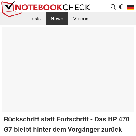
Tests
News
Videos
...
Benchmarks & Tech
Externe Tests
Kaufberatung
Deals
Suche
Jobs
Forum
Rückschritt statt Fortschritt - Das HP 470
G7 bleibt hinter dem Vorgänger zurück