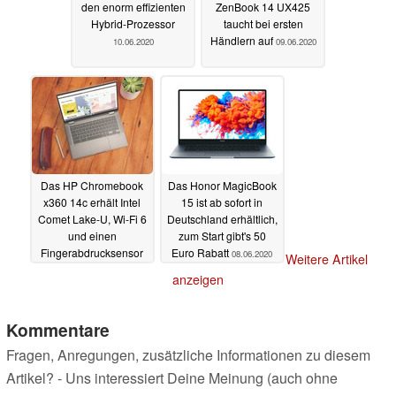
den enorm effizienten
ZenBook 14 UX425
Hybrid-Prozessor
taucht bei ersten
Händlern auf
10.06.2020
09.06.2020
Das HP Chromebook
Das Honor MagicBook
x360 14c erhält Intel
15 ist ab sofort in
Comet Lake-U, Wi-Fi 6
Deutschland erhältlich,
und einen
zum Start gibt's 50
Fingerabdrucksensor
Euro Rabatt
08.06.2020
Weitere Artikel
08.06.2020
anzeigen
Kommentare
Fragen, Anregungen, zusätzliche Informationen zu diesem
Artikel? - Uns interessiert Deine Meinung (auch ohne