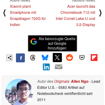
Ältere News
Neuere News
Xiaomi plant
Acer launcht das
⟨
⟩
Smartphone mit
Chromebook 712 mit
Snapdragon 720G für
Intel Comet Lake-U und
Indien
3:2-Display
Als bevorzugte Quelle
auf Google
hinzufügen
Autor des
Originals
:
Allen Ngo
- Lead
Editor U.S.
- 5583 Artikel auf
Notebookcheck veröffentlicht
seit
2011