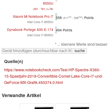
8550U
(
301 - 761, n=78
)
Xiaomi Mi Notebook Pro i7
558
Points
min
max
(511
- 558
)
Intel Core i7-8550U
Dynabook Portege A30-E-174
494
Points
Intel Core i7-8550U
* ... kleinere Werte sind besser
Quelle(n)
https://www.notebookcheck.com/Test-HP-Spectre-X360-
15-Spaetjahr-2019-Convertible-Comet-Lake-Core-i7-und-
GeForce-MX-Grafik.450374.0.html
Verwandte Artikel