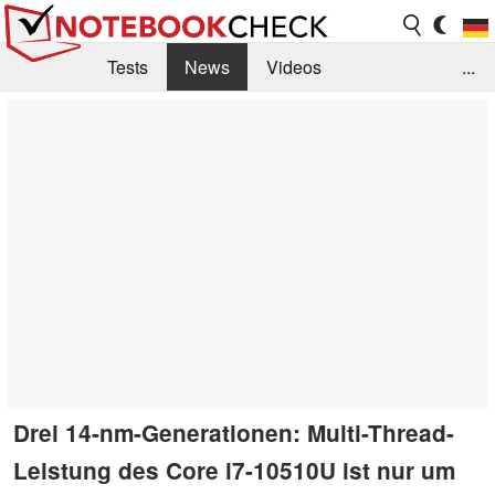
Tests
News
Videos
...
Benchmarks & Tech
Externe Tests
Kaufberatung
Deals
Suche
Jobs
Forum
Drei 14-nm-Generationen: Multi-Thread-
Leistung des Core i7-10510U ist nur um