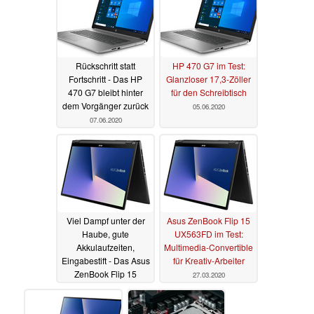
Rückschritt statt
HP 470 G7 im Test:
Fortschritt - Das HP
Glanzloser 17,3-Zöller
470 G7 bleibt hinter
für den Schreibtisch
dem Vorgänger zurück
05.06.2020
07.06.2020
Viel Dampf unter der
Asus ZenBook Flip 15
Haube, gute
UX563FD im Test:
Akkulaufzeiten,
Multimedia-Convertible
Eingabestift - Das Asus
für Kreativ-Arbeiter
ZenBook Flip 15
27.03.2020
UX563FD im Test
27.03.2020