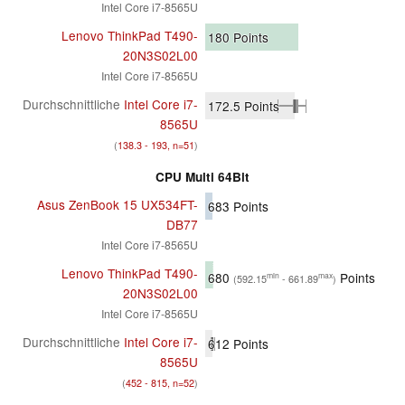
Intel Core i7-8565U
Lenovo ThinkPad T490-
180
Points
20N3S02L00
Intel Core i7-8565U
Durchschnittliche
Intel Core i7-
172.5
Points
8565U
(
138.3 - 193, n=51
)
CPU Multi 64Bit
Asus ZenBook 15 UX534FT-
683
Points
DB77
Intel Core i7-8565U
Lenovo ThinkPad T490-
680
Points
min
max
(592.15
- 661.89
)
20N3S02L00
Intel Core i7-8565U
Durchschnittliche
Intel Core i7-
612
Points
8565U
(
452 - 815, n=52
)