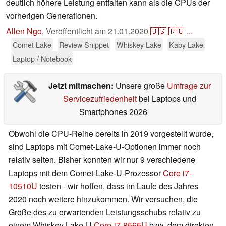
deutlich höhere Leistung entfalten kann als die CPUs der
vorherigen Generationen.
Allen Ngo
,
Veröffentlicht am
21.01.2020
🇺🇸
🇷🇺
...
Comet Lake
Review Snippet
Whiskey Lake
Kaby Lake
Laptop / Notebook
Jetzt mitmachen:
Unsere große
Umfrage zur
Servicezufriedenheit
bei Laptops und
Smartphones 2026
Obwohl die CPU-Reihe bereits in 2019 vorgestellt wurde,
sind Laptops mit Comet-Lake-U-Optionen immer noch
relativ selten. Bisher konnten wir nur 9 verschiedene
Laptops mit dem Comet-Lake-U-Prozessor
Core i7-
10510U
testen - wir hoffen, dass im Laufe des Jahres
2020 noch weitere hinzukommen. Wir versuchen, die
Größe des zu erwartenden Leistungsschubs relativ zu
einem Whiskey Lake-U
Core-i7-8565U
bzw. dem direkten