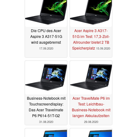
Die CPU des Acer
Acer Aspire 3 A317-
Aspire 3 A317-51G
51G im Test: 17,3-Zoll-
wird ausgebremst
Allrounder bietet 2 TB
Speicherplatz
17.09.2020
15.09.2020
Business-Notebook mit
Acer TravelMate P6 im
Touchscreendisplay:
Test: Leichtbau-
Das Acer Travelmate
Business-Notebook mit
P6 P614-51T-G2
langen Akkulaufzeiten
31.08.2020
29.08.2020