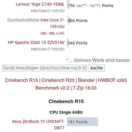
Lenovo Yoga C740-15IML
756
Points
min
max
(560
- 756
)
Intel Core i7-10510U
Durchschnittliche
Intel Core i7-
666
Points
10510U
(
482 - 856, n=45
)
HP Spectre X360 15-5ZV31AV
546
Points
Intel Core i7-10510U
* ... kleinere Werte sind besser
Cinebench R15
|
Cinebench R20
|
Blender
|
HWBOT x265
Benchmark v2.2
|
7-Zip 18.03
Cinebench R15
CPU Single 64Bit
Asus ZenBook 15 UX534FT-
181
Points
DB77