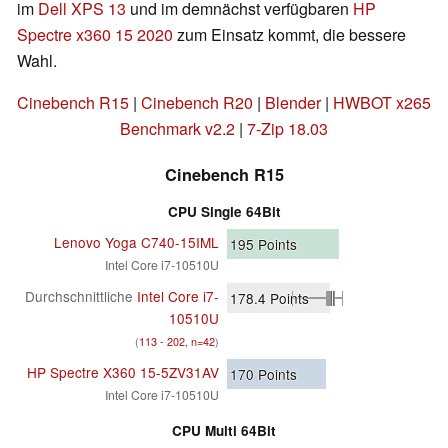
im
Dell XPS 13
und im demnächst verfügbaren
HP
Spectre x360 15 2020
zum Einsatz kommt, die bessere
Wahl.
Cinebench R15
|
Cinebench R20
|
Blender
|
HWBOT x265
Benchmark v2.2
|
7-Zip 18.03
Cinebench R15
CPU Single 64Bit
Lenovo Yoga C740-15IML
195
Points
Intel Core i7-10510U
Durchschnittliche
Intel Core i7-
178.4
Points
10510U
(
113 - 202, n=42
)
HP Spectre X360 15-5ZV31AV
170
Points
Intel Core i7-10510U
CPU Multi 64Bit