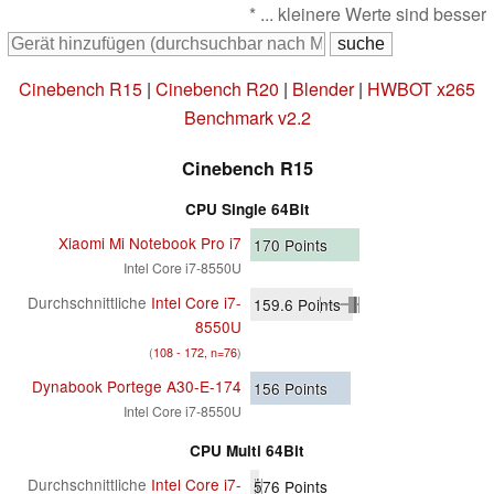
* ... kleinere Werte sind besser
Cinebench R15
|
Cinebench R20
|
Blender
|
HWBOT x265
Benchmark v2.2
Cinebench R15
CPU Single 64Bit
Xiaomi Mi Notebook Pro i7
170
Points
Intel Core i7-8550U
Durchschnittliche
Intel Core i7-
159.6
Points
8550U
(
108 - 172, n=76
)
Dynabook Portege A30-E-174
156
Points
Intel Core i7-8550U
CPU Multi 64Bit
Durchschnittliche
Intel Core i7-
576
Points