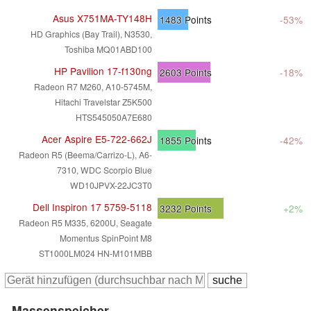
Asus X751MA-TY148H
1483
Points
-53%
HD Graphics (Bay Trail), N3530,
Toshiba MQ01ABD100
HP Pavilion 17-f130ng
2603
Points
-18%
Radeon R7 M260, A10-5745M,
Hitachi Travelstar Z5K500
HTS545050A7E680
Acer Aspire E5-722-662J
1855
Points
-42%
Radeon R5 (Beema/Carrizo-L), A6-
7310, WDC Scorpio Blue
WD10JPVX-22JC3T0
Dell Inspiron 17 5759-5118
3232
Points
+2%
Radeon R5 M335, 6200U, Seagate
Momentus SpinPoint M8
ST1000LM024 HN-M101MBB
Massenspeicher