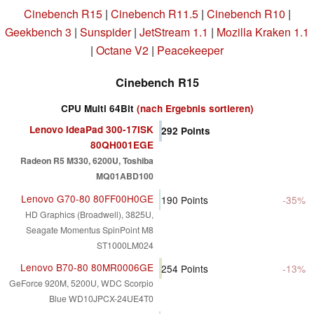
Cinebench R15
|
Cinebench R11.5
|
Cinebench R10
|
Geekbench 3
|
Sunspider
|
JetStream 1.1
|
Mozilla Kraken 1.1
|
Octane V2
|
Peacekeeper
Cinebench R15
CPU Multi 64Bit
(nach Ergebnis sortieren)
Lenovo IdeaPad 300-17ISK
292
Points
80QH001EGE
Radeon R5 M330, 6200U, Toshiba
MQ01ABD100
Lenovo G70-80 80FF00H0GE
190
Points
-35%
HD Graphics (Broadwell), 3825U,
Seagate Momentus SpinPoint M8
ST1000LM024
Lenovo B70-80 80MR0006GE
254
Points
-13%
GeForce 920M, 5200U, WDC Scorpio
Blue WD10JPCX-24UE4T0