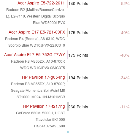
Acer Aspire E5-722-2611
140
Points
-52%
Radeon R2 (Mullins/Beema/Carrizo-
L), E2-7110, Western Digital Scorpio
Blue WD5000LPVX
Acer Aspire E17 E5-721-69FX
175
Points
-40%
Radeon R4 (Beema), A6-6310, WDC
Scorpio Blue WD10JPVX-22JC3T0
Acer Aspire E17 E5-752G-T7WY
175
Points
-40%
Radeon R8 M365DX, A10-8700P,
WDC WD10JPVX-08JC3T5
HP Pavilion 17-g054ng
194
Points
-34%
Radeon R8 M365DX, A10-8700P,
Seagate Momentus SpinPoint M8
ST1000LM024 HN-M101MBB
HP Pavilion 17-f217ng
260
Points
-11%
GeForce 830M, 5200U, HGST
Travelstar 5K1000
HTS541075A9E680