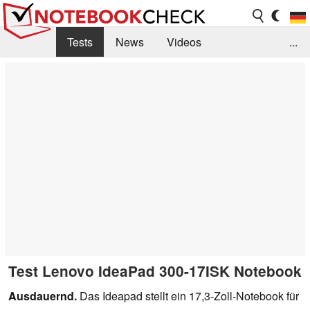
Tests
News
Videos
...
Benchmarks & Tech
Externe Tests
Kaufberatung
Deals
Suche
Jobs
Forum
Test Lenovo IdeaPad 300-17ISK Notebook
Ausdauernd.
Das Ideapad stellt ein 17,3-Zoll-Notebook für