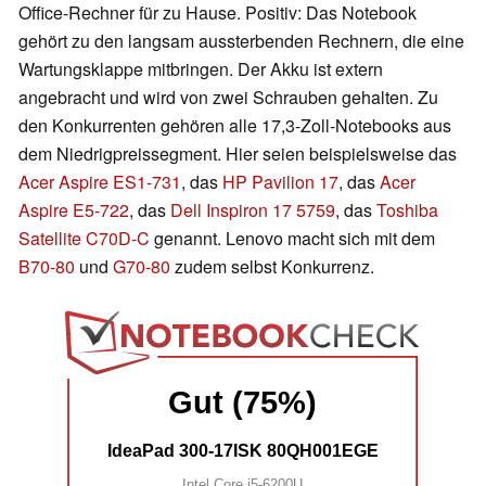
Office-Rechner für zu Hause. Positiv: Das Notebook
gehört zu den langsam aussterbenden Rechnern, die eine
Wartungsklappe mitbringen. Der Akku ist extern
angebracht und wird von zwei Schrauben gehalten. Zu
den Konkurrenten gehören alle 17,3-Zoll-Notebooks aus
dem Niedrigpreissegment. Hier seien beispielsweise das
Acer Aspire ES1-731
, das
HP Pavilion 17
, das
Acer
Aspire E5-722
, das
Dell Inspiron 17 5759
, das
Toshiba
Satellite C70D-C
genannt. Lenovo macht sich mit dem
B70-80
und
G70-80
zudem selbst Konkurrenz.
Gut (75%)
IdeaPad 300-17ISK 80QH001EGE
Intel Core i5-6200U