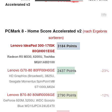
Accelerated v2
Hilfe
PCMark 8 - Home Score Accelerated v2
(nach Ergebnis
sortieren)
Lenovo IdeaPad 300-17ISK
3184
Points
80QH001EGE
Radeon R5 M330, 6200U, Toshiba
MQ01ABD100
Lenovo G70-80 80FF00H0GE
2437
Points
-23%
HD Graphics (Broadwell), 3825U,
Seagate Momentus SpinPoint M8
ST1000LM024
Lenovo B70-80 80MR0006GE
2790
Points
-12%
GeForce 920M, 5200U, WDC Scorpio
Blue WD10JPCX-24UE4T0