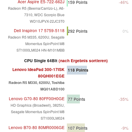
Acer Aspire E5-722-662J
159
Points
-46%
Radeon R5 (Beema/Carrizo-L), A6-
7310, WDC Scorpio Blue
WD10JPVX-22JC3T0
Dell Inspiron 17 5759-5118
292
Points
0%
Radeon R5 M335, 6200U, Seagate
Momentus SpinPoint M8
ST1000LM024 HN-M101MBB
CPU Single 64Bit
(nach Ergebnis sortieren)
Lenovo IdeaPad 300-17ISK
118
Points
80QH001EGE
Radeon R5 M330, 6200U, Toshiba
MQ01ABD100
Lenovo G70-80 80FF00H0GE
77
Points
-35%
HD Graphics (Broadwell), 3825U,
Seagate Momentus SpinPoint M8
ST1000LM024
Lenovo B70-80 80MR0006GE
107
Points
-9%