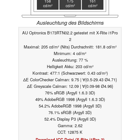
158
175
161
cd/m²
cd/m²
cd/m²
Ausleuchtung des Bildschirms
AU Optronics B173RTN02.2 getestet mit X-Rite i1Pro
2
Maximal: 205 cd/m² (Nits) Durchschnitt: 181.8 cd/m²
Minimum: 4 cd/m²
Ausleuchtung: 77 %
Helligkeit Akku: 203 cd/m²
Kontrast: 477:1 (Schwarzwert: 0.43 cd/m²)
ΔE ColorChecker Calman: 9.75 | ∀{0.5-29.43 Ø4.71}
ΔE Greyscale Calman: 12.09 | ∀{0.09-98 Ø4.96}
76% sRGB (Argyll 1.6.3 3D)
49% AdobeRGB 1998 (Argyll 1.6.3 3D)
54.2% AdobeRGB 1998 (Argyll 3D)
76.1% sRGB (Argyll 3D)
52.4% Display P3 (Argyll 3D)
Gamma: 2.62
CCT: 12875 K
Download ICC Datei (X-Rite i1Pro 2)