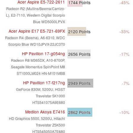
Acer Aspire E5-722-2611
1744
Points
-45%
Radeon R2 (Mullins/Beema/Carrizo-
L), E2-7110, Western Digital Scorpio
Blue WD5000LPVX
Acer Aspire E17 E5-721-69FX
2120
Points
-33%
Radeon R4 (Beema), A6-6310, WDC
Scorpio Blue WD10JPVX-22JC3T0
HP Pavilion 17-g054ng
2656
Points
-17%
Radeon R8 M365DX, A10-8700P,
Seagate Momentus SpinPoint M8
ST1000LM024 HN-M101MBB
HP Pavilion 17-f217ng
2949
Points
-7%
GeForce 830M, 5200U, HGST
Travelstar 5K1000
HTS541075A9E680
Medion Akoya E7416
2862
Points
-10%
HD Graphics 5500, 5200U, Hitachi
Travelstar Z5K500
HTS545050A7E680