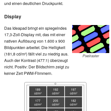
und einen deutlichen Druckpunkt.
Display
Das Ideapad bringt ein spiegelndes
17,3-Zoll-Display mit, das mit einer
nativen Auflösung von 1.600 x 900
Bildpunkten arbeitet. Die Helligkeit
(181,8 cd/m²) fällt viel zu niedrig aus.
Pixelraster
Auch der Kontrast (477:1) überzeugt
nicht. Positiv: Der Bildschirm zeigt zu
keiner Zeit PWM-Flimmern.
189
192
197
cd/m²
cd/m²
cd/m²
177
205
182
cd/m²
cd/m²
cd/m²