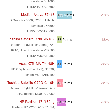
Travelstar 5K1000
HTS541075A9E680
Medion Akoya E7416
106
Points
-10%
HD Graphics 5500, 5200U, Hitachi
Travelstar Z5K500
HTS545050A7E680
Toshiba Satellite C70D-B-10X
38
Points
-68%
Radeon R3 (Mullins/Beema), A4-
6210, Hitachi Travelstar Z5K500
HTS545050A7E380
Asus X751MA-TY148H
41
Points
-65%
HD Graphics (Bay Trail), N3530,
Toshiba MQ01ABD100
Toshiba Satellite C70D-C-10N
46
Points
-61%
Radeon R3 (Mullins/Beema), A4-
7210, Toshiba MQ01ABF050
HP Pavilion 17-f130ng
64
Points
-46%
Radeon R7 M260, A10-5745M,