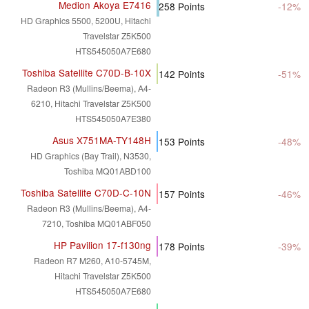
Medion Akoya E7416
258
Points
-12%
HD Graphics 5500, 5200U, Hitachi
Travelstar Z5K500
HTS545050A7E680
Toshiba Satellite C70D-B-10X
142
Points
-51%
Radeon R3 (Mullins/Beema), A4-
6210, Hitachi Travelstar Z5K500
HTS545050A7E380
Asus X751MA-TY148H
153
Points
-48%
HD Graphics (Bay Trail), N3530,
Toshiba MQ01ABD100
Toshiba Satellite C70D-C-10N
157
Points
-46%
Radeon R3 (Mullins/Beema), A4-
7210, Toshiba MQ01ABF050
HP Pavilion 17-f130ng
178
Points
-39%
Radeon R7 M260, A10-5745M,
Hitachi Travelstar Z5K500
HTS545050A7E680