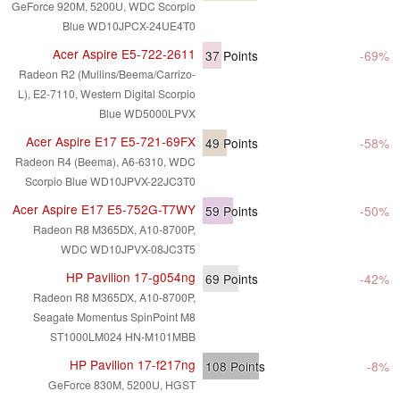
GeForce 920M, 5200U, WDC Scorpio
Blue WD10JPCX-24UE4T0
Acer Aspire E5-722-2611
37
Points
-69%
Radeon R2 (Mullins/Beema/Carrizo-
L), E2-7110, Western Digital Scorpio
Blue WD5000LPVX
Acer Aspire E17 E5-721-69FX
49
Points
-58%
Radeon R4 (Beema), A6-6310, WDC
Scorpio Blue WD10JPVX-22JC3T0
Acer Aspire E17 E5-752G-T7WY
59
Points
-50%
Radeon R8 M365DX, A10-8700P,
WDC WD10JPVX-08JC3T5
HP Pavilion 17-g054ng
69
Points
-42%
Radeon R8 M365DX, A10-8700P,
Seagate Momentus SpinPoint M8
ST1000LM024 HN-M101MBB
HP Pavilion 17-f217ng
108
Points
-8%
GeForce 830M, 5200U, HGST