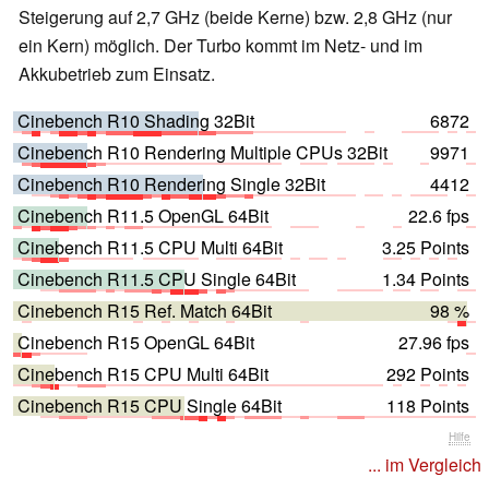
Steigerung auf 2,7 GHz (beide Kerne) bzw. 2,8 GHz (nur
ein Kern) möglich. Der Turbo kommt im Netz- und im
Akkubetrieb zum Einsatz.
Cinebench R10 Shading 32Bit
6872
Cinebench R10 Rendering Multiple CPUs 32Bit
9971
Cinebench R10 Rendering Single 32Bit
4412
Cinebench R11.5 OpenGL 64Bit
22.6 fps
Cinebench R11.5 CPU Multi 64Bit
3.25 Points
Cinebench R11.5 CPU Single 64Bit
1.34 Points
Cinebench R15 Ref. Match 64Bit
98 %
Cinebench R15 OpenGL 64Bit
27.96 fps
Cinebench R15 CPU Multi 64Bit
292 Points
Cinebench R15 CPU Single 64Bit
118 Points
Hilfe
... im Vergleich