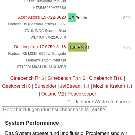
Hitachi Travelstar Z5K500
HTS545050A7E680
Acer Aspire E5-722-662J
45
Points
-62%
Radeon R5 (Beema/Carrizo-L), A6-
7310, WDC Scorpio Blue
WD10JPVX-22JC3T0
Dell Inspiron 17 5759-5118
106
Points
-10%
Radeon R5 M335, 6200U, Seagate
Momentus SpinPoint M8
ST1000LM024 HN-M101MBB
Cinebench R15
|
Cinebench R11.5
|
Cinebench R10
|
Geekbench 3
|
Sunspider
|
JetStream 1.1
|
Mozilla Kraken 1.1
|
Octane V2
|
Peacekeeper
* ... kleinere Werte sind besser
System Performance
Das System arbeitet rund und flüssig. Problemen sind wir