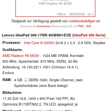
AMD Radeon R5 M330
Office - 18/04/2016 - v5.1
Testgerät zur Verfügung gestellt von
notebooksbilliger.de
Download der
lizensierten
Bewertungsgrafik als
PNG
/
SVG
Lenovo IdeaPad 300-17ISK 80QH001EGE (
IdeaPad 300 Serie
)
Prozessor
Intel Core i5-6200U
2c/4t 2 x 2.3 - 2.8 GHz, Skylake
Grafikkarte
AMD Radeon R5 M330
- 1024 MB VRAM, Kerntakt:
800 MHz, Speichertakt: 870 MHz, DDR3, 32-Bit-
Anbindung, 16.150.2211.1001 (Crimson 16.4.1),
Enduro
RAM
4 GB
, DDR3-1600, Single-Channel, zwei
Speicherbänke (eine Bank belegt)
Bildschirm
17.30 Zoll 16:9, 1600 x 900 Pixel 106 PPI, AU
Optronics B173RTN02.2, TN LED, spiegelnd: ja
Mainboard