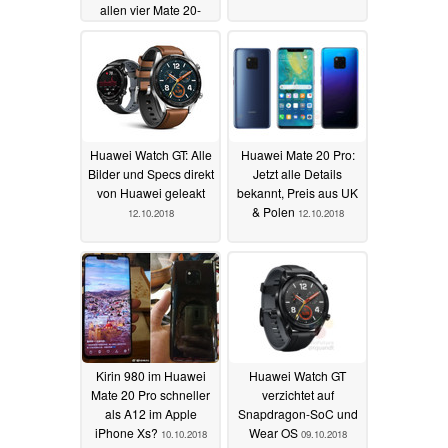
allen vier Mate 20-
Versionen
15.10.2018
Huawei Watch GT: Alle
Huawei Mate 20 Pro:
Bilder und Specs direkt
Jetzt alle Details
von Huawei geleakt
bekannt, Preis aus UK
& Polen
12.10.2018
12.10.2018
Kirin 980 im Huawei
Huawei Watch GT
Mate 20 Pro schneller
verzichtet auf
als A12 im Apple
Snapdragon-SoC und
iPhone Xs?
Wear OS
10.10.2018
09.10.2018