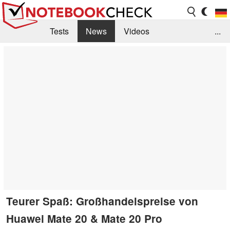
Tests
News
Videos
...
Benchmarks & Tech
Externe Tests
Kaufberatung
Deals
Suche
Jobs
Forum
Teurer Spaß: Großhandelspreise von
Huawei Mate 20 & Mate 20 Pro