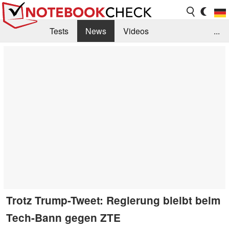
Tests
News
Videos
...
Benchmarks & Tech
Externe Tests
Kaufberatung
Deals
Suche
Jobs
Forum
Trotz Trump-Tweet: Regierung bleibt beim
Tech-Bann gegen ZTE