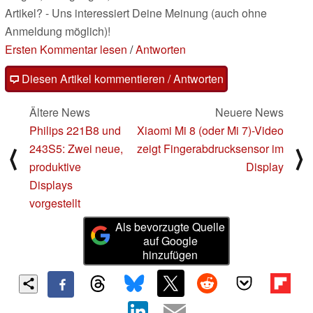
Artikel? - Uns interessiert Deine Meinung (auch ohne
Anmeldung möglich)!
Ersten Kommentar lesen
/
Antworten
Diesen Artikel kommentieren / Antworten
Ältere News
Neuere News
Philips 221B8 und
Xiaomi Mi 8 (oder Mi 7)-Video
243S5: Zwei neue,
zeigt Fingerabdrucksensor im
⟨
⟩
produktive
Display
Displays
vorgestellt
Als bevorzugte Quelle
auf Google
hinzufügen