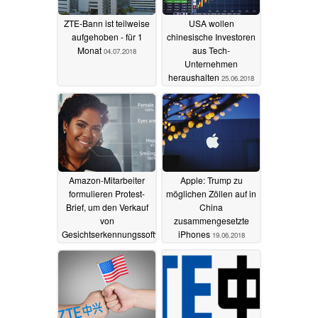
ZTE-Bann ist teilweise
USA wollen
aufgehoben - für 1
chinesische Investoren
Monat
aus Tech-
04.07.2018
Unternehmen
heraushalten
25.06.2018
Amazon-Mitarbeiter
Apple: Trump zu
formulieren Protest-
möglichen Zöllen auf in
Brief, um den Verkauf
China
von
zusammengesetzte
Gesichtserkennungssoftware
iPhones
19.06.2018
an die US-Behörden
zu stoppen
22.06.2018