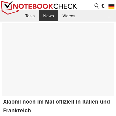
Tests
News
Videos
...
Benchmarks & Tech
Externe Tests
Kaufberatung
Deals
Suche
Jobs
Forum
Xiaomi noch im Mai offiziell in Italien und
Frankreich