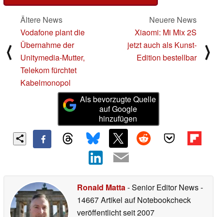
Ältere News
Neuere News
Vodafone plant die
Xiaomi: Mi Mix 2S
Übernahme der
jetzt auch als Kunst-
⟨
⟩
Unitymedia-Mutter,
Edition bestellbar
Telekom fürchtet
Kabelmonopol
Als bevorzugte Quelle
auf Google
hinzufügen
Ronald Matta
- Senior Editor News
-
14667 Artikel auf Notebookcheck
veröffentlicht
seit 2007