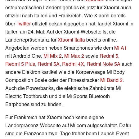
osteuropäischen Ländern geht es es jetzt für Xiaomi auch
offiziell nach Italien und Frankreich. Wie Xiaomi bereits
über
Twitter
offiziell bekannt gegeben hat, landet Xiaomi in
Italien am 24. Mai. Auf der Xiaomi-Webseite ist die
Länderrepräsentanz für
Xiaomi Italia
bereits online.
Angeboten werden neben Smartphones wie dem
Mi A1
mit Android One,
Mi Mix 2
,
Mi Max 2
sowie
Redmi 5
,
Redmi 5 Plus
,
Redmi 5A
,
Redmi 4X
,
Redmi Note 5A
auch
andere Elektronikartikel wie die Körperwaage Mi Body
Composition Scale oder der Fitnesstracker
Mi Band 2
.
Auch die Powerbanks, die elektrische Zahnbürste Mi
Electric Toothbrush und die Mi Sports Bluetooth
Earphones sind zu finden.
Für Frankreich hat Xiaomi noch keine eigene
Länderpräsenz-Webseite auf Mi.com aufgeschaltet. Dafür
sind die Franzosen zwei Tage früher beim Launch-Event