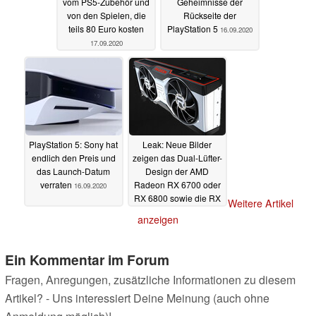
vom PS5-Zubehör und
Geheimnisse der
von den Spielen, die
Rückseite der
teils 80 Euro kosten
PlayStation 5
16.09.2020
17.09.2020
PlayStation 5: Sony hat
Leak: Neue Bilder
endlich den Preis und
zeigen das Dual-Lüfter-
das Launch-Datum
Design der AMD
verraten
Radeon RX 6700 oder
16.09.2020
RX 6800 sowie die RX
Weitere Artikel
6900
16.09.2020
anzeigen
Ein Kommentar im Forum
Fragen, Anregungen, zusätzliche Informationen zu diesem
Artikel? - Uns interessiert Deine Meinung (auch ohne