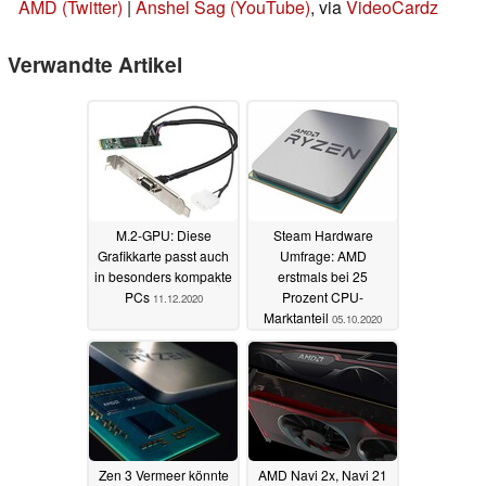
AMD (Twitter)
|
Anshel Sag (YouTube)
, via
VideoCardz
Verwandte Artikel
M.2-GPU: Diese
Steam Hardware
Grafikkarte passt auch
Umfrage: AMD
in besonders kompakte
erstmals bei 25
PCs
Prozent CPU-
11.12.2020
Marktanteil
05.10.2020
Zen 3 Vermeer könnte
AMD Navi 2x, Navi 21