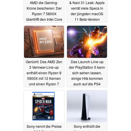
AMD die Gaming-
& Navi 31 Leak: Apple
Krone bescheren: Der
verrät viele Specs in
Ryzen 7 5800X
der jüngsten macOS
übertrifft den Intel Core
11 Beta-Version
i9-10900K in AotS
29.09.2020
29.09.2020
Gerücht: Das AMD Zen
Das Launch-Line-up
3 Vermeer-Line-up
der PlayStation 5 kann
enthält einen Ryzen 9
sich sehen lassen,
5900X mit 12 Kernen
einige Hits kommen
und einen Ryzen 7
auch auf die PS4
5800X mit 8 Kernen
17.09.2020
17.09.2020
Sony nennt die Preise
Sony enthüllt die