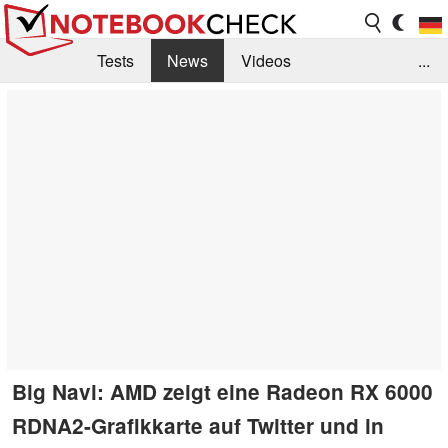
Tests
News
Videos
...
Benchmarks & Tech
Externe Tests
Kaufberatung
Deals
Suche
Jobs
Forum
Big Navi: AMD zeigt eine Radeon RX 6000
RDNA2-Grafikkarte auf Twitter und in