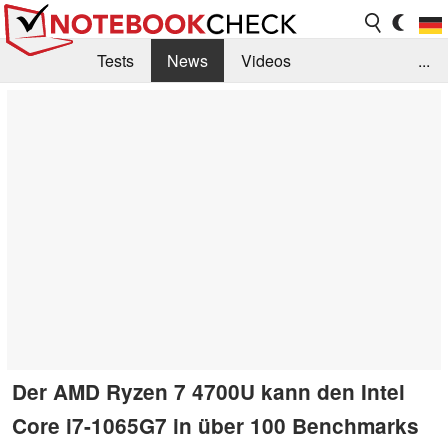
Tests
News
Videos
...
Benchmarks & Tech
Externe Tests
Kaufberatung
Deals
Suche
Jobs
Forum
Der AMD Ryzen 7 4700U kann den Intel
Core i7-1065G7 in über 100 Benchmarks