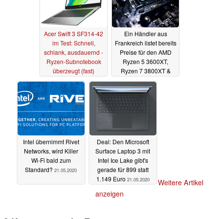
Acer Swift 3 SF314-42
Ein Händler aus
im Test: Schnell,
Frankreich listet bereits
schlank, ausdauernd -
Preise für den AMD
Ryzen-Subnotebook
Ryzen 5 3600XT,
überzeugt (fast)
Ryzen 7 3800XT &
gänzlich
Ryzen 9 3900XT
03.06.2020
01.06.2020
Intel übernimmt Rivet
Deal: Den Microsoft
Networks, wird Killer
Surface Laptop 3 mit
Wi-Fi bald zum
Intel Ice Lake gibt's
Standard?
gerade für 899 statt
21.05.2020
1.149 Euro
21.05.2020
Weitere Artikel
anzeigen