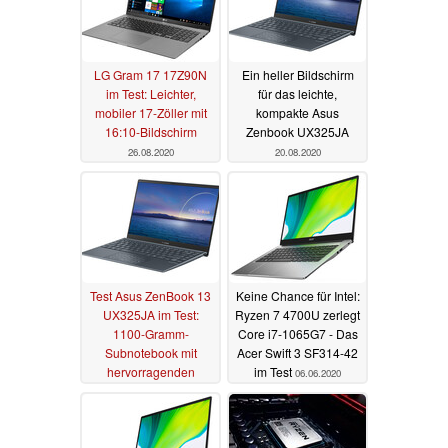
LG Gram 17 17Z90N
Ein heller Bildschirm
im Test: Leichter,
für das leichte,
mobiler 17-Zöller mit
kompakte Asus
16:10-Bildschirm
Zenbook UX325JA
26.08.2020
20.08.2020
Test Asus ZenBook 13
Keine Chance für Intel:
UX325JA im Test:
Ryzen 7 4700U zerlegt
1100-Gramm-
Core i7-1065G7 - Das
Subnotebook mit
Acer Swift 3 SF314-42
hervorragenden
im Test
06.06.2020
Akkulaufzeiten
18.08.2020