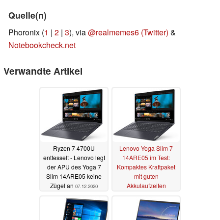
Quelle(n)
Phoronix (
1
|
2
|
3
), via
@realmemes6 (Twitter)
&
Notebookcheck.net
Verwandte Artikel
Ryzen 7 4700U
Lenovo Yoga Slim 7
entfesselt - Lenovo legt
14ARE05 im Test:
der APU des Yoga 7
Kompaktes Kraftpaket
Slim 14ARE05 keine
mit guten
Zügel an
Akkulaufzeiten
07.12.2020
06.12.2020