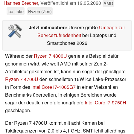
Hannes Brecher
,
Veröffentlicht am
19.05.2020
AMD
Ice Lake
Ryzen (Zen)
Jetzt mitmachen:
Unsere große
Umfrage zur
Servicezufriedenheit
bei Laptops und
Smartphones 2026
Während der
Ryzen 7 4800U
gerne als Beispiel dafür
genommen wird, wie weit AMD mit seiner Zen 2-
Architektur gekommen ist, kann nun sogar der günstigere
Ryzen 7 4700U
den schnellsten 15W Ice Lake-Prozessor
in Form des
Intel Core i7-1065G7
in einer Vielzahl an
Benchmarks übertreffen, in einigen Bereichen wurde
sogar der deutlich energiehungrigere
Intel Core i7-9750H
geschlagen.
Der Ryzen 7 4700U kommt mit acht Kernen bei
Taktfrequenzen von 2,0 bis 4,1 GHz, SMT fehlt allerdings,