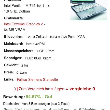
Intel Pentium M 745 1c/1t 1 x
1.8 GHz, Dothan
Grafikkarte
Intel Extreme Graphics 2
-
64 MB VRAM
Bildschirm
12.10 Zoll 4:3, 1024 x 768 Pixel, XGA
Mainboard
Intel 945PM
Massenspeicher
: 0GB, 0rpm
Sonstiges
HDD: 0GB, 0rpm, ,
Gewicht
2 kg
Preis
0 Euro
Links
Fujitsu-Siemens Startseite
» vergleiche
0
[+] Zum Vergleich hinzufügen
84.67%
- Gut
Bewertung:
Durchschnitt von
3
Bewertungen (aus
3
Tests)
Preis: 80%, Leistung: - %, Ausstattung: - %, Bildschirm: - %