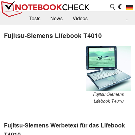
Tests
News
Videos
...
Benchmarks & Tech
Externe Tests
Fujitsu-Siemens Lifebook T4010
Kaufberatung
Deals
Suche
Jobs
Forum
Fujitsu-Siemens
Lifebook T4010
Fujitsu-Siemens Werbetext für das Lifebook
T4010