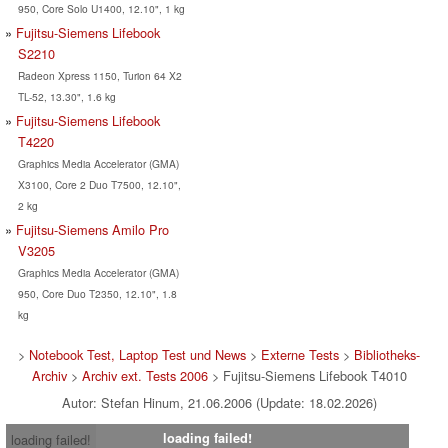
950, Core Solo U1400, 12.10", 1 kg
Fujitsu-Siemens Lifebook
S2210
Radeon Xpress 1150, Turion 64 X2
TL-52, 13.30", 1.6 kg
Fujitsu-Siemens Lifebook
T4220
Graphics Media Accelerator (GMA)
X3100, Core 2 Duo T7500, 12.10",
2 kg
Fujitsu-Siemens Amilo Pro
V3205
Graphics Media Accelerator (GMA)
950, Core Duo T2350, 12.10", 1.8
kg
>
Notebook Test, Laptop Test und News
>
Externe Tests
>
Bibliotheks-
Archiv
>
Archiv ext. Tests 2006
> Fujitsu-Siemens Lifebook T4010
Autor: Stefan Hinum, 21.06.2006 (Update: 18.02.2026)
loading failed!
loading failed!