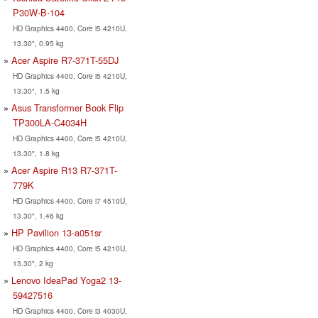
P30W-B-104
HD Graphics 4400, Core i5 4210U,
13.30", 0.95 kg
Acer Aspire R7-371T-55DJ
HD Graphics 4400, Core i5 4210U,
13.30", 1.5 kg
Asus Transformer Book Flip
TP300LA-C4034H
HD Graphics 4400, Core i5 4210U,
13.30", 1.8 kg
Acer Aspire R13 R7-371T-
779K
HD Graphics 4400, Core i7 4510U,
13.30", 1.46 kg
HP Pavilion 13-a051sr
HD Graphics 4400, Core i5 4210U,
13.30", 2 kg
Lenovo IdeaPad Yoga2 13-
59427516
HD Graphics 4400, Core i3 4030U,