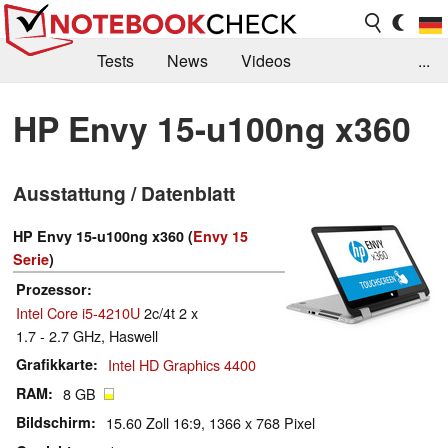
Tests
News
Videos
...
Benchmarks & Tech
Externe Tests
HP Envy 15-u100ng x360
Kaufberatung
Deals
Suche
Jobs
Ausstattung / Datenblatt
Forum
HP Envy 15-u100ng x360 (
Envy 15
Serie
)
Prozessor
Intel Core i5-4210U
2c/4t 2 x
1.7 - 2.7 GHz, Haswell
Grafikkarte
Intel HD Graphics 4400
RAM
8 GB
Bildschirm
15.60 Zoll 16:9, 1366 x 768 Pixel