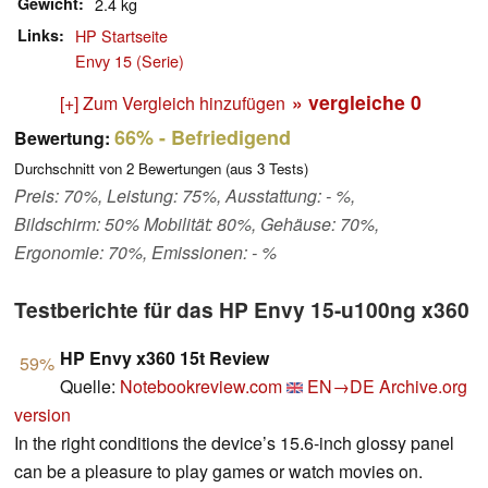
Gewicht
2.4 kg
Links
HP Startseite
Envy 15 (Serie)
» vergleiche
0
[+] Zum Vergleich hinzufügen
66%
- Befriedigend
Bewertung:
Durchschnitt von
2
Bewertungen (aus
3
Tests)
Preis: 70%, Leistung: 75%, Ausstattung: - %,
Bildschirm: 50% Mobilität: 80%, Gehäuse: 70%,
Ergonomie: 70%, Emissionen: - %
Testberichte für das HP Envy 15-u100ng x360
HP Envy x360 15t Review
59%
Quelle:
Notebookreview.com
EN→DE
Archive.org
version
In the right conditions the device’s 15.6-inch glossy panel
can be a pleasure to play games or watch movies on.