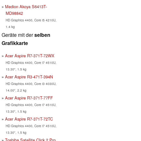
Medion Akoya S6413T-
MD98842
HD Graphics 4400, Core i5 4210U,
1.4 kg
Geräte mit der
selben
Grafikkarte
Acer Aspire R7-371T-72WX
HD Graphics 4400, Core i7 4510U,
13.30", 1.5 kg
Acer Aspire R3-471T-394N
HD Graphics 4400, Core i3 4030U,
14.00", 2.2 kg
Acer Aspire R7-371T-77FF
HD Graphics 4400, Core i7 4510U,
13.30", 1.5 kg
Acer Aspire R7-371T-72TC
HD Graphics 4400, Core i7 4510U,
13.30", 1.5 kg
Toshiba Satellite Click 2 Pro