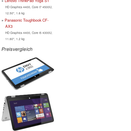
Lenovo ThinkPad Yoga S1
HD Graphics 4400, Core i7 4500U,
12.50", 1.6 kg
Panasonic Toughbook CF-
AX3
HD Graphics 4400, Core i5 4300U,
11.60", 1.2 kg
Preisvergleich