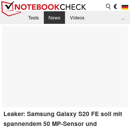
Tests
News
Videos
...
Benchmarks & Tech
Externe Tests
Kaufberatung
Deals
Suche
Jobs
Forum
Leaker: Samsung Galaxy S20 FE soll mit
spannendem 50 MP-Sensor und