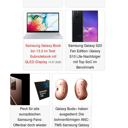
Samsung Galaxy Book
Samsung Galaxy S20
Ion 13.3 im Test:
Fan Edition: Galaxy
Subnotebook mit
S10 Lite-Nachfolger
QLED-Display
mit Top-SoC im
14.07.2020
Benchmark
aufgetaucht
13.07.2020
Pech für alle
Galaxy Buds+ haben
europäischen
ausgedient: Die
Samsung-Fans:
bohnenförmigen ANC-
Offenbar doch wieder
TWS Samsung Galaxy