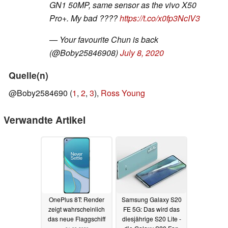
GN1 50MP, same sensor as the vivo X50
Pro+. My bad ????
https://t.co/x0fp3NcIV3
— Your favourite Chun is back
(@Boby25846908)
July 8, 2020
Quelle(n)
@Boby2584690 (
1
,
2
,
3
),
Ross Young
Verwandte Artikel
OnePlus 8T: Render
Samsung Galaxy S20
zeigt wahrscheinlich
FE 5G: Das wird das
das neue Flaggschiff
diesjährige S20 Lite -