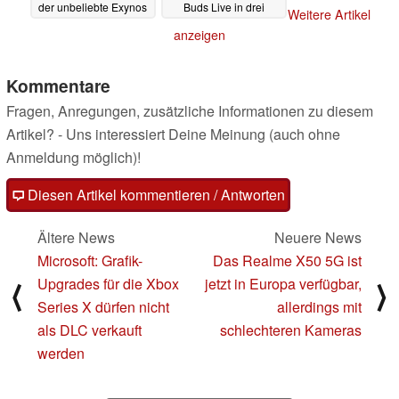
der unbeliebte Exynos
Buds Live in drei
Weitere Artikel
990 in der Galaxy
Farben
10.07.2020
anzeigen
Note20-Serie
11.07.2020
Kommentare
Fragen, Anregungen, zusätzliche Informationen zu diesem
Artikel? - Uns interessiert Deine Meinung (auch ohne
Anmeldung möglich)!
Diesen Artikel kommentieren / Antworten
Ältere News
Neuere News
Microsoft: Grafik-
Das Realme X50 5G ist
Upgrades für die Xbox
jetzt in Europa verfügbar,
⟨
⟩
Series X dürfen nicht
allerdings mit
als DLC verkauft
schlechteren Kameras
werden