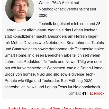
Writer
- 7643 Artikel auf
Notebookcheck veröffentlicht
seit
2020
Technik begeistert mich seit rund 25
Jahren – vor allem dann, wenn sie das Leben leichter
statt komplizierter macht. Besonders am Herzen liegen
mir Mobile Devices wie Notebooks, Smartphones, Tablets
und Smartwatches sowie der boomende Themenkomplex
Smart Home. In diesen Bereichen arbeite ich seit vielen
Jahren als Redakteur für Tests und News. Tätig war oder
bin ich für verschiedene Webseiten, wie die Smart-Home-
Blogs von homee, Nuki und siio sowie diverse Tech-
Portale wie Giga und Techradar. Seit Frühling 2020
schreibe ich News und Laptop-Tests für Notebookcheck.
Kontakt:
Facebook
>
Notebook Test, Laptop Test und News
>
News
>
Newsarchiv
>
News