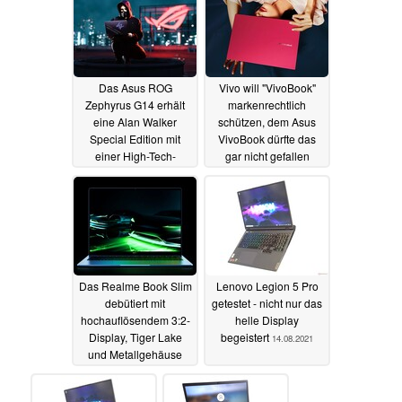
Das Asus ROG
Vivo will "VivoBook"
Zephyrus G14 erhält
markenrechtlich
eine Alan Walker
schützen, dem Asus
Special Edition mit
VivoBook dürfte das
einer High-Tech-
gar nicht gefallen
Verpackung
19.08.2021
18.08.2021
Das Realme Book Slim
Lenovo Legion 5 Pro
debütiert mit
getestet - nicht nur das
hochauflösendem 3:2-
helle Display
Display, Tiger Lake
begeistert
14.08.2021
und Metallgehäuse
18.08.2021