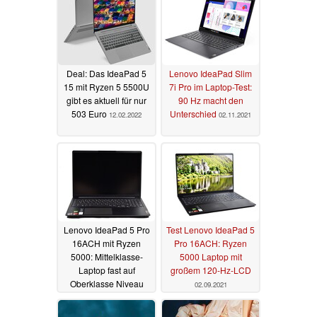
Deal: Das IdeaPad 5
Lenovo IdeaPad Slim
15 mit Ryzen 5 5500U
7i Pro im Laptop-Test:
gibt es aktuell für nur
90 Hz macht den
503 Euro
Unterschied
12.02.2022
02.11.2021
Lenovo IdeaPad 5 Pro
Test Lenovo IdeaPad 5
16ACH mit Ryzen
Pro 16ACH: Ryzen
5000: Mittelklasse-
5000 Laptop mit
Laptop fast auf
großem 120-Hz-LCD
Oberklasse Niveau
02.09.2021
04.09.2021