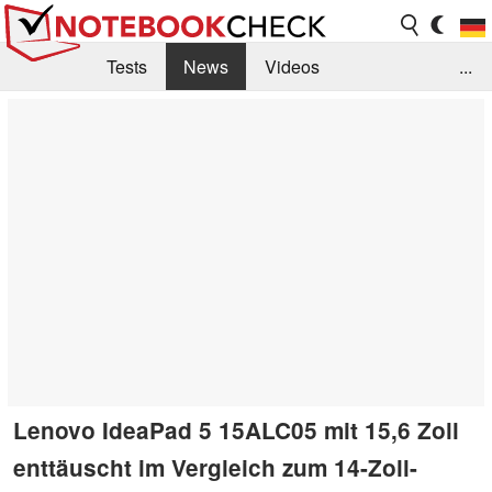
Tests
News
Videos
...
Benchmarks & Tech
Externe Tests
Kaufberatung
Deals
Suche
Jobs
Forum
Lenovo IdeaPad 5 15ALC05 mit 15,6 Zoll
enttäuscht im Vergleich zum 14-Zoll-