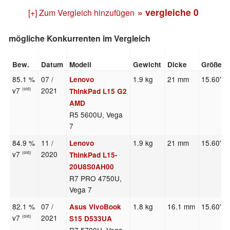
» vergleiche
0
[+] Zum Vergleich hinzufügen
mögliche Konkurrenten im Vergleich
Bew.
Datum
Modell
Gewicht
Dicke
Größe
85.1 %
07 /
1.9 kg
21 mm
15.60"
Lenovo
v7
2021
(old)
ThinkPad L15 G2
AMD
R5 5600U, Vega
7
84.9 %
11 /
1.9 kg
21 mm
15.60"
Lenovo
v7
2020
(old)
ThinkPad L15-
20U8S0AH00
R7 PRO 4750U,
Vega 7
82.1 %
07 /
1.8 kg
16.1 mm
15.60"
Asus VivoBook
v7
2021
(old)
S15 D533UA