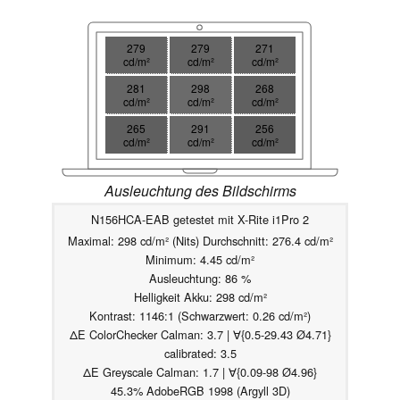
279
279
271
cd/m²
cd/m²
cd/m²
281
298
268
cd/m²
cd/m²
cd/m²
265
291
256
cd/m²
cd/m²
cd/m²
Ausleuchtung des Bildschirms
N156HCA-EAB getestet mit X-Rite i1Pro 2
Maximal: 298 cd/m² (Nits) Durchschnitt: 276.4 cd/m²
Minimum: 4.45 cd/m²
Ausleuchtung: 86 %
Helligkeit Akku: 298 cd/m²
Kontrast: 1146:1 (Schwarzwert: 0.26 cd/m²)
ΔE ColorChecker Calman: 3.7 | ∀{0.5-29.43 Ø4.71}
calibrated: 3.5
ΔE Greyscale Calman: 1.7 | ∀{0.09-98 Ø4.96}
45.3% AdobeRGB 1998 (Argyll 3D)