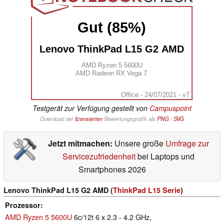
Gut (85%)
Lenovo ThinkPad L15 G2 AMD
AMD Ryzen 5 5600U
AMD Radeon RX Vega 7
Office - 24/07/2021 - v7
Testgerät zur Verfügung gestellt von
Campuspoint
Download der
lizensierten
Bewertungsgrafik als
PNG
/
SVG
Jetzt mitmachen:
Unsere große
Umfrage zur
Servicezufriedenheit
bei Laptops und
Smartphones 2026
Lenovo ThinkPad L15 G2 AMD (
ThinkPad L15 Serie
)
Prozessor
AMD Ryzen 5 5600U
6c/12t 6 x 2.3 - 4.2 GHz,