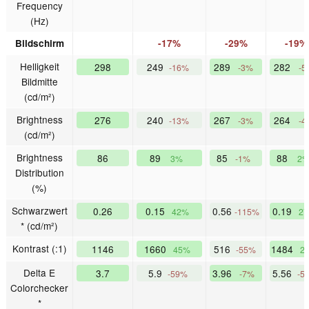
Frequency
(Hz)
Bildschirm
-17%
-29%
-19%
Helligkeit
298
249
289
282
-16%
-3%
-5
Bildmitte
(cd/m²)
Brightness
276
240
267
264
-13%
-3%
-4
(cd/m²)
Brightness
86
89
85
88
3%
-1%
2
Distribution
(%)
Schwarzwert
0.26
0.15
0.56
0.19
42%
-115%
2
* (cd/m²)
Kontrast (:1)
1146
1660
516
1484
45%
-55%
2
Delta E
3.7
5.9
3.96
5.56
-59%
-7%
-5
Colorchecker
*