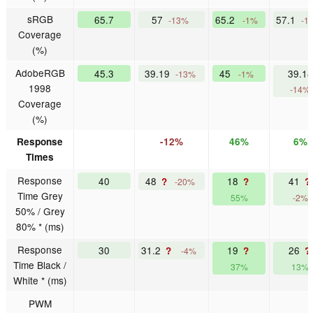
sRGB
65.7
57
65.2
57.1
-13%
-1%
-1
Coverage
(%)
AdobeRGB
45.3
39.19
45
39.18
-13%
-1%
1998
-14%
Coverage
(%)
Response
-12%
46%
6%
Times
Response
40
48
18
41
?
?
?
-20%
Time Grey
55%
-2%
50% / Grey
80% * (ms)
Response
30
31.2
19
26
?
?
?
-4%
Time Black /
37%
13%
White * (ms)
PWM