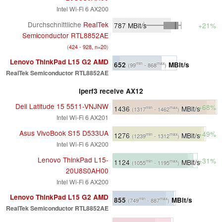
Intel Wi-Fi 6 AX200
Durchschnittliche
RealTek
787
MBit/s
+21%
Semiconductor RTL8852AE
(
424 - 928, n=20
)
Lenovo ThinkPad L15 G2 AMD
652
MBit/s
min
max
(99
- 868
)
RealTek Semiconductor RTL8852AE
iperf3 receive AX12
Dell Latitude 15 5511-VNJNW
+68%
1436
MBit/s
min
max
(1317
- 1462
)
Intel Wi-Fi 6 AX201
Asus VivoBook S15 D533UA
+49%
1276
MBit/s
min
max
(1239
- 1312
)
Intel Wi-Fi 6 AX200
Lenovo ThinkPad L15-
+31%
1124
MBit/s
min
max
(1055
- 1195
)
20U8S0AH00
Intel Wi-Fi 6 AX200
Lenovo ThinkPad L15 G2 AMD
855
MBit/s
min
max
(749
- 887
)
RealTek Semiconductor RTL8852AE