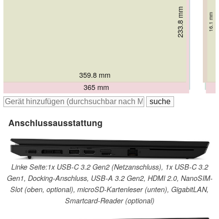
233.8 mm
236 mm
16.1 mm
250 mm
250 mm
25 mm
257 mm
21 mm
21 mm
19 mm
359.8 mm
359 mm
366 mm
367 mm
365 mm
Anschlussausstattung
Linke Seite:1x USB-C 3.2 Gen2 (Netzanschluss), 1x USB-C 3.2
Gen1, Docking-Anschluss, USB-A 3.2 Gen2, HDMI 2.0, NanoSIM-
Slot (oben, optional), microSD-Kartenleser (unten), GigabitLAN,
Smartcard-Reader (optional)