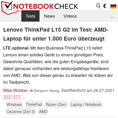
Tests
News
Videos
...
Benchmarks & Tech
Externe Tests
Lenovo ThinkPad L15 G2 im Test: AMD-
Laptop für unter 1.000 Euro überzeugt
Kaufberatung
Deals
Suche
Jobs
LTE optional.
Mit dem Business-ThinkPad L15 liefert
Forum
Lenovo einen solides Gerät zu einem günstigen Preis.
Gewohnte Qualitäten, wie die guten Eingabegeräte, sind
dabei genauso vorhanden wie leistungsfähige Hardware
von AMD. Was von dieser genau zu erwarten ist, klären wir
im Testbericht.
Mike Wobker
,
Veröffentlicht am
26.07.2021
,
👁
Benjamin Herzig
🇺🇸
🇮🇹
...
Windows
ThinkPad
Ryzen (Zen)
Laptop / Notebook
Cezanne (Zen 3)
AMD