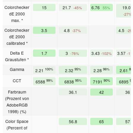
Colorchecker
15
21.7
6.76
19.07
-45%
55%
dE 2000
-27%
max. *
Colorchecker
3.5
4.8
4.5
-37%
-2
dE 2000
calibrated *
Delta E
1.7
3
3.43
3.57
-76%
-102%
-1
Graustufen *
Gamma
100%
95%
96%
8
2.21
2.32
2.28
2.61
CCT
99%
95%
90%
9
6588
6838
7191
6895
Farbraum
36.1
42
36
(Prozent von
AdobeRGB
1998) (%)
Color Space
56.8
65
57
(Percent of