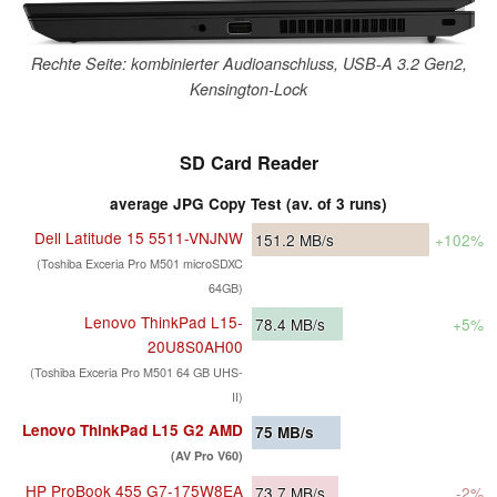
Rechte Seite: kombinierter Audioanschluss, USB-A 3.2 Gen2,
Kensington-Lock
SD Card Reader
average JPG Copy Test (av. of 3 runs)
Dell Latitude 15 5511-VNJNW
151.2
MB/s
+102%
(Toshiba Exceria Pro M501 microSDXC
64GB)
Lenovo ThinkPad L15-
78.4
MB/s
+5%
20U8S0AH00
(Toshiba Exceria Pro M501 64 GB UHS-
II)
Lenovo ThinkPad L15 G2 AMD
75
MB/s
(AV Pro V60)
HP ProBook 455 G7-175W8EA
73.7
MB/s
-2%