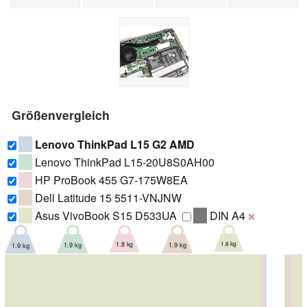
Größenvergleich
Lenovo ThinkPad L15 G2 AMD
Lenovo ThinkPad L15-20U8S0AH00
HP ProBook 455 G7-175W8EA
Dell Latitude 15 5511-VNJNW
Asus VivoBook S15 D533UA
DIN A4
❌
1.8 kg
1.9 kg
1.8 kg
1.9 kg
1.9 kg