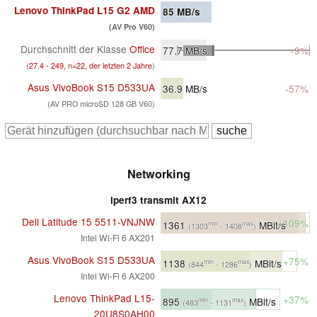
Lenovo ThinkPad L15 G2 AMD
85
MB/s
(AV Pro V60)
Durchschnitt der Klasse
Office
77.7
MB/s
-9%
(
27.4 - 249, n=22, der letzten 2 Jahre
)
Asus VivoBook S15 D533UA
36.9
MB/s
-57%
(AV PRO microSD 128 GB V60)
Networking
iperf3 transmit AX12
Dell Latitude 15 5511-VNJNW
+109%
1361
MBit/s
min
max
(1303
- 1408
)
Intel Wi-Fi 6 AX201
Asus VivoBook S15 D533UA
+75%
1138
MBit/s
min
max
(844
- 1286
)
Intel Wi-Fi 6 AX200
Lenovo ThinkPad L15-
+37%
895
MBit/s
min
max
(483
- 1131
)
20U8S0AH00