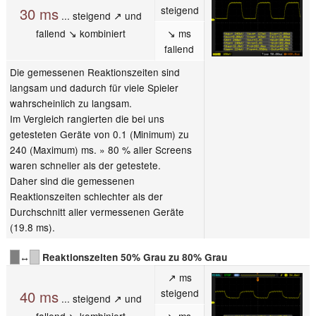
steigend
30 ms
... steigend ↗ und
fallend ↘ kombiniert
↘ ms
fallend
Die gemessenen Reaktionszeiten sind
langsam und dadurch für viele Spieler
wahrscheinlich zu langsam.
Im Vergleich rangierten die bei uns
getesteten Geräte von 0.1 (Minimum) zu
240 (Maximum) ms. » 80 % aller Screens
waren schneller als der getestete.
Daher sind die gemessenen
Reaktionszeiten schlechter als der
Durchschnitt aller vermessenen Geräte
(19.8 ms).
↔
Reaktionszeiten 50% Grau zu 80% Grau
↗ ms
steigend
40 ms
... steigend ↗ und
fallend ↘ kombiniert
↘ ms