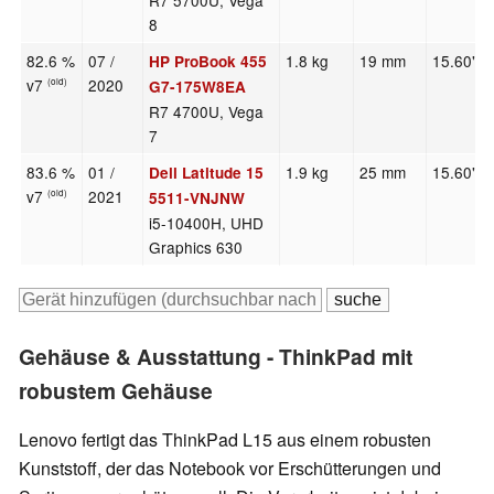
R7 5700U, Vega
8
82.6 %
07 /
1.8 kg
19 mm
15.60"
HP ProBook 455
v7
2020
(old)
G7-175W8EA
R7 4700U, Vega
7
83.6 %
01 /
1.9 kg
25 mm
15.60"
Dell Latitude 15
v7
2021
(old)
5511-VNJNW
i5-10400H, UHD
Graphics 630
Gehäuse & Ausstattung - ThinkPad mit
robustem Gehäuse
Lenovo fertigt das ThinkPad L15 aus einem robusten
Kunststoff, der das Notebook vor Erschütterungen und