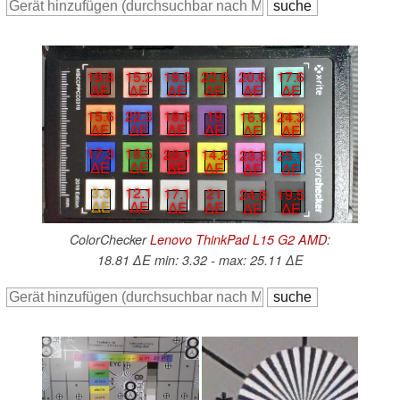
20.6
17.6
19.8
15.2
18.9
22.6
∆E
∆E
∆E
∆E
∆E
∆E
15.6
22.3
18.6
19
16.9
24.3
∆E
∆E
∆E
∆E
∆E
∆E
17.3
18.5
23.7
14.2
23.3
25.1
∆E
∆E
∆E
∆E
∆E
∆E
3.3
12.1
17.1
21
24.8
19.5
∆E
∆E
∆E
∆E
∆E
∆E
ColorChecker
Lenovo ThinkPad L15 G2 AMD
:
18.81 ∆E min: 3.32 - max: 25.11 ∆E