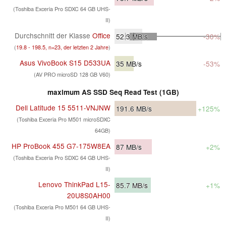
(Toshiba Exceria Pro SDXC 64 GB UHS-
II)
Durchschnitt der Klasse
Office
52.3
MB/s
-30%
(
19.8 - 198.5, n=23, der letzten 2 Jahre
)
Asus VivoBook S15 D533UA
35
MB/s
-53%
(AV PRO microSD 128 GB V60)
maximum AS SSD Seq Read Test (1GB)
Dell Latitude 15 5511-VNJNW
191.6
MB/s
+125%
(Toshiba Exceria Pro M501 microSDXC
64GB)
HP ProBook 455 G7-175W8EA
87
MB/s
+2%
(Toshiba Exceria Pro SDXC 64 GB UHS-
II)
Lenovo ThinkPad L15-
85.7
MB/s
+1%
20U8S0AH00
(Toshiba Exceria Pro M501 64 GB UHS-
II)