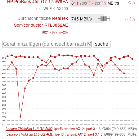
HP ProBook 455 G7-175W8EA
-5%
811
MBit/s
min
max
(593
- 853
)
Intel Wi-Fi 6 AX200
Durchschnittliche
RealTek
745
MBit/s
-13%
Semiconductor RTL8852AE
(
621 - 877, n=20
)
850
800
750
700
650
600
550
500
450
400
350
300
250
200
150
100
50
0
Lenovo ThinkPad L15 G2 AMD
; iperf3 receive AX12; iperf 3.1.3:
Ø854 (749-887) MBit/s
Lenovo ThinkPad L15 G2 AMD
; iperf3 transmit AX12; iperf 3.1.3:
Ø699 (99-868) MBit/s