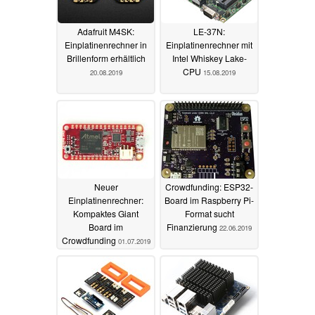
Adafruit M4SK:
LE-37N:
Einplatinenrechner in
Einplatinenrechner mit
Brillenform erhältlich
Intel Whiskey Lake-
CPU
20.08.2019
15.08.2019
Neuer
Crowdfunding: ESP32-
Einplatinenrechner:
Board im Raspberry Pi-
Kompaktes Giant
Format sucht
Board im
Finanzierung
22.06.2019
Crowdfunding
01.07.2019