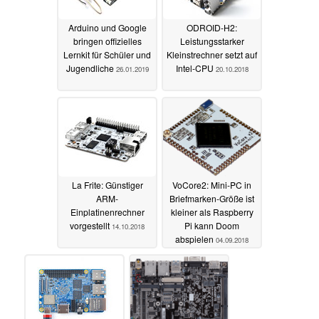
Arduino und Google
ODROID-H2:
bringen offizielles
Leistungsstarker
Lernkit für Schüler und
Kleinstrechner setzt auf
Jugendliche
Intel-CPU
26.01.2019
20.10.2018
La Frite: Günstiger
VoCore2: Mini-PC in
ARM-
Briefmarken-Größe ist
Einplatinenrechner
kleiner als Raspberry
vorgestellt
Pi kann Doom
14.10.2018
abspielen
04.09.2018