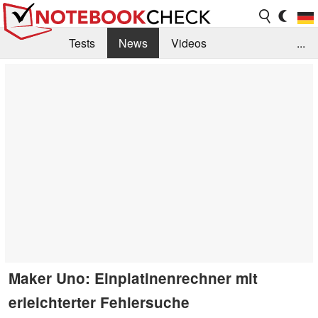
Tests
News
Videos
...
Benchmarks & Tech
Externe Tests
Kaufberatung
Deals
Suche
Jobs
Forum
Maker Uno: Einplatinenrechner mit
erleichterter Fehlersuche