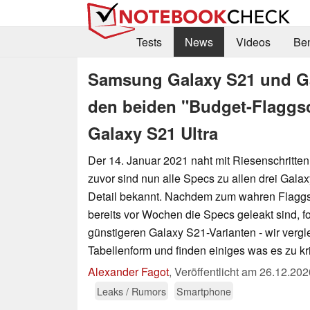
Tests
News
Videos
Be
Samsung Galaxy S21 und Gal
den beiden "Budget-Flaggsc
Galaxy S21 Ultra
Der 14. Januar 2021 naht mit Riesenschritte
zuvor sind nun alle Specs zu allen drei Gal
Detail bekannt. Nachdem zum wahren Flaggsc
bereits vor Wochen die Specs geleakt sind, f
günstigeren Galaxy S21-Varianten - wir vergle
Tabellenform und finden einiges was es zu kri
Alexander Fagot
,
Veröffentlicht am
26.12.202
Leaks / Rumors
Smartphone