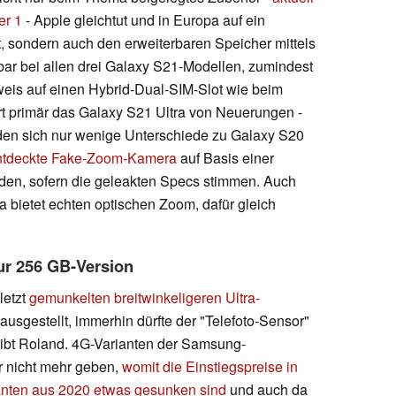
er 1
- Apple gleichtut und in Europa auf ein
t, sondern auch den erweiterbaren Speicher mittels
bar bei allen drei Galaxy S21-Modellen, zumindest
nweis auf einen Hybrid-Dual-SIM-Slot wie beim
rt primär das Galaxy S21 Ultra von Neuerungen -
en sich nur wenige Unterschiede zu Galaxy S20
entdeckte Fake-Zoom-Kamera
auf Basis einer
inden, sofern die geleakten Specs stimmen. Auch
ra bietet echten optischen Zoom, dafür gleich
zur 256 GB-Version
letzt
gemunkelten breitwinkeligeren Ultra-
ausgestellt, immerhin dürfte der "Telefoto-Sensor"
eibt Roland. 4G-Varianten der Samsung-
r nicht mehr geben,
womit die Einstiegspreise in
ianten aus 2020 etwas gesunken sind
und auch da