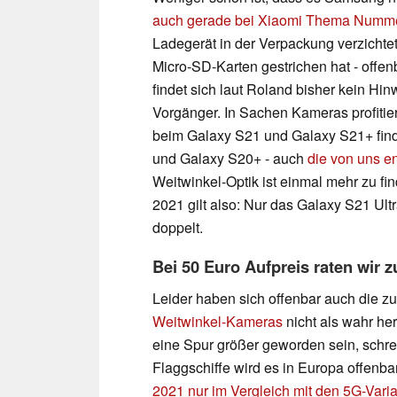
auch gerade bei Xiaomi Thema Numm
Ladegerät in der Verpackung verzichte
Micro-SD-Karten gestrichen hat - offen
findet sich laut Roland bisher kein Hi
Vorgänger. In Sachen Kameras profitie
beim Galaxy S21 und Galaxy S21+ find
und Galaxy S20+ - auch
die von uns 
Weitwinkel-Optik ist einmal mehr zu f
2021 gilt also: Nur das Galaxy S21 Ult
doppelt.
Bei 50 Euro Aufpreis raten wir 
Leider haben sich offenbar auch die zu
Weitwinkel-Kameras
nicht als wahr her
eine Spur größer geworden sein, schr
Flaggschiffe wird es in Europa offenba
2021 nur im Vergleich mit den 5G-Var