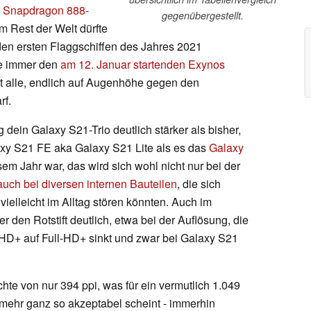
te Snapdragon 888-
gegenübergestellt.
Im Rest der Welt dürfte
n ersten Flaggschiffen des Jahres 2021
ie immer den
am 12. Januar startenden Exynos
t alle, endlich auf Augenhöhe gegen den
rf.
 dein Galaxy S21-Trio deutlich stärker als bisher,
axy S21 FE aka Galaxy S21 Lite als es das
Galaxy
esem Jahr war, das wird sich wohl nicht nur bei der
auch bei diversen internen Bauteilen
, die sich
vielleicht im Alltag stören könnten. Auch im
den Rotstift deutlich, etwa bei der Auflösung, die
HD+ auf Full-HD+ sinkt und zwar bei Galaxy S21
ichte von nur 394 ppi, was für ein vermutlich 1.049
t mehr ganz so akzeptabel scheint - immerhin