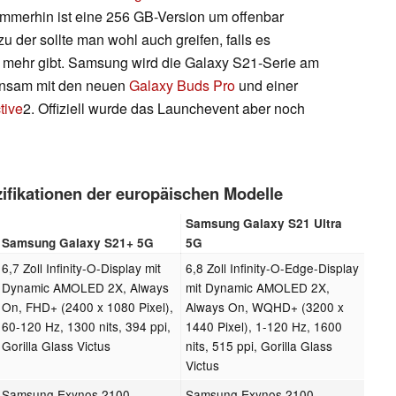
Immerhin ist eine 256 GB-Version um offenbar
u der sollte man wohl auch greifen, falls es
s mehr gibt. Samsung wird die Galaxy S21-Serie am
meinsam mit den neuen
Galaxy Buds Pro
und einer
tive
2. Offiziell wurde das Launchevent aber noch
fikationen der europäischen Modelle
Samsung Galaxy S21 Ultra
Samsung Galaxy S21+ 5G
5G
6,7 Zoll Infinity-O-Display mit
6,8 Zoll Infinity-O-Edge-Display
Dynamic AMOLED 2X, Always
mit Dynamic AMOLED 2X,
On, FHD+ (2400 x 1080 Pixel),
Always On, WQHD+ (3200 x
60-120 Hz, 1300 nits, 394 ppi,
1440 Pixel), 1-120 Hz, 1600
Gorilla Glass Victus
nits, 515 ppi, Gorilla Glass
Victus
Samsung Exynos 2100
Samsung Exynos 2100