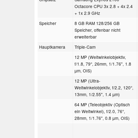
Octacore CPU 3x 2.8 + 4x 2.4
+ 1x 2.9 GHz
Speicher
8 GB RAM 128/256 GB
Speicher, offenbar nicht
erweiterbar
Hauptkamera
Triple-Cam
12 MP (Weitwinkelobjektiv,
f/1.8, 79°, 26mm, 1/1.76", 1.8
µm, OIS)
12 MP (Ultra-
Weitwinkelobjektiv, f/2.2, 120°,
13mm, 1/2.55", 1.4 µm)
64 MP (Teleobjektiv (Optisch
ein Weitwinkel), f/2.0, 76°,
28mm, 1/1.76", 0.8 µm, OIS)