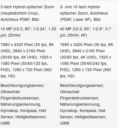
3-fach Hybrid-optischer Zoom
3- und 10-fach Hybrid-
(hauptsächlich Crop),
optischer Zoom, Autofokus
Autofokus PDAF, Blitz
(PDAF, Laser AF), Blitz
10 MP (f/2.2, 80°, 1/3.24", 1.22
40 MP (f/2.2, 80°, 1/2.8", 0.7
µm, 25mm)
µm, 25mm, AF)
7680 x 4320 Pixel (30 fps, 8K
7680 x 4320 Pixel (30 fps, 8K
UHD), 3840 x 2160 Pixel
UHD), 3840 x 2160 Pixel
(30/60 fps, 4K UHD), 1920 x
(30/60 fps, 4K UHD), 1920 x
1080 Pixel (30/60/120 fps,
1080 Pixel (30/60/240 fps,
FHD), 1280 x 720 Pixel (960
FHD), 1280 x 720 Pixel (960
fps, HD)
fps, HD)
Beschleunigungssensor,
Beschleunigungssensor,
Ultraschall-
Ultraschall-
Fingerabdrucksensor,
Fingerabdrucksensor,
Näherungserkennung,
Näherungserkennung,
Gyroskop, Kompass, Hall
Gyroskop, Kompass, Hall
Sensor, Helligkeitssensor,
Sensor, Helligkeitssensor,
UWB
UWB