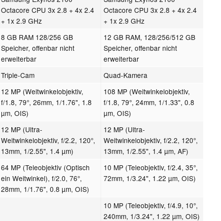
Octacore CPU 3x 2.8 + 4x 2.4
Octacore CPU 3x 2.8 + 4x 2.4
+ 1x 2.9 GHz
+ 1x 2.9 GHz
8 GB RAM 128/256 GB
12 GB RAM, 128/256/512 GB
Speicher, offenbar nicht
Speicher, offenbar nicht
erweiterbar
erweiterbar
Triple-Cam
Quad-Kamera
12 MP (Weitwinkelobjektiv,
108 MP (Weitwinkelobjektiv,
f/1.8, 79°, 26mm, 1/1.76", 1.8
f/1.8, 79°, 24mm, 1/1.33", 0.8
µm, OIS)
µm, OIS)
12 MP (Ultra-
12 MP (Ultra-
Weitwinkelobjektiv, f/2.2, 120°,
Weitwinkelobjektiv, f/2.2, 120°,
13mm, 1/2.55", 1.4 µm)
13mm, 1/2.55", 1.4 µm, AF)
64 MP (Teleobjektiv (Optisch
10 MP (Teleobjektiv, f/2.4, 35°,
ein Weitwinkel), f/2.0, 76°,
72mm, 1/3.24", 1.22 µm, OIS)
28mm, 1/1.76", 0.8 µm, OIS)
10 MP (Teleobjektiv, f/4.9, 10°,
240mm, 1/3.24", 1.22 µm, OIS)