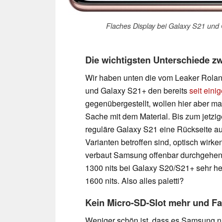
Flaches Display bei Galaxy S21 und
Die wichtigsten Unterschiede z
Wir haben unten die vom Leaker Rola
und Galaxy S21+ den bereits
seit ein
gegenübergestellt, wollen hier aber ma
Sache mit dem Material. Bis zum jetzige
reguläre Galaxy S21 eine Rückseite au
Varianten betroffen sind, optisch wirken
verbaut Samsung offenbar durchgehend 
1300 nits bei Galaxy S20/S21+ sehr he
1600 nits. Also alles paletti?
Kein Micro-SD-Slot mehr und Fa
Weniger schön ist, dass es Samsung n