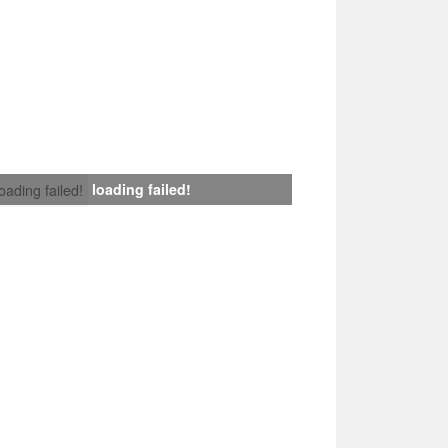
loading failed!
loading failed!