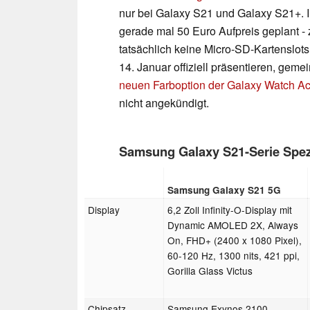
nur bei Galaxy S21 und Galaxy S21+. 
gerade mal 50 Euro Aufpreis geplant - z
tatsächlich keine Micro-SD-Kartenslot
14. Januar offiziell präsentieren, ge
neuen Farboption der Galaxy Watch Ac
nicht angekündigt.
Samsung Galaxy S21-Serie Spezi
Samsung Galaxy S21 5G
Display
6,2 Zoll Infinity-O-Display mit
Dynamic AMOLED 2X, Always
On, FHD+ (2400 x 1080 Pixel),
60-120 Hz, 1300 nits, 421 ppi,
Gorilla Glass Victus
Chipsatz
Samsung Exynos 2100