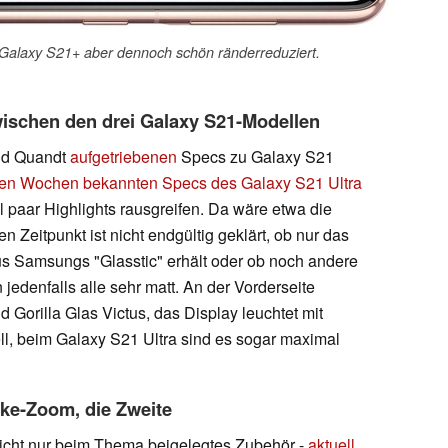
 Galaxy S21+ aber dennoch schön ränderreduziert.
wischen den drei Galaxy S21-Modellen
nd Quandt
aufgetriebenen
Specs zu Galaxy S21
igen Wochen bekannten Specs des Galaxy S21 Ultra
l paar Highlights rausgreifen. Da wäre etwa die
n Zeitpunkt ist nicht endgültig geklärt, ob nur das
s Samsungs "Glasstic" erhält oder ob noch andere
 jedenfalls alle sehr matt. An der Vorderseite
Gorilla Glas Victus, das Display leuchtet mit
ll, beim Galaxy S21 Ultra sind es sogar maximal
ke-Zoom, die Zweite
icht nur beim Thema beigelegtes Zubehör -
aktuell