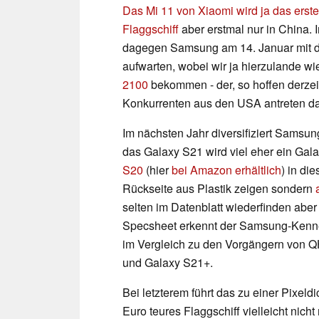
Das Mi 11 von Xiaomi wird ja das ers
Flaggschiff
aber erstmal nur in China. 
dagegen Samsung am 14. Januar mit de
aufwarten, wobei wir ja hierzulande w
2100
bekommen - der, so hoffen derzei
Konkurrenten aus den USA antreten da
Im nächsten Jahr diversifiziert Samsung
das Galaxy S21 wird viel eher ein Gal
S20
(hier
bei Amazon erhältlich
) in di
Rückseite aus Plastik zeigen sondern
selten im Datenblatt wiederfinden aber 
Specsheet erkennt der Samsung-Kenner 
im Vergleich zu den Vorgängern von Q
und Galaxy S21+.
Bei letzterem führt das zu einer Pixeld
Euro teures Flaggschiff vielleicht nich