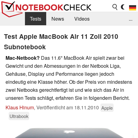
Tests
News
Videos
...
Benchmarks & Tech
Externe Tests
Test Apple MacBook Air 11 Zoll 2010
Subnotebook
Kaufberatung
Deals
Suche
Jobs
Mac-Netbook?
Das 11.6" MacBook Air spielt zwar bei
Forum
Gewicht und den Abmessungen in der Netbook Liga,
Gehäuse, Display und Performance liegen jedoch
eindeutig eine Klasse höher. Ob der Preis von mindestens
zwei Netbooks gerechtfertigt ist und wie sich das Air in
unseren Tests schlägt, erfahren Sie in folgendem Bericht.
Klaus Hinum
,
Veröffentlicht am
18.11.2010
Apple
Ultrabook