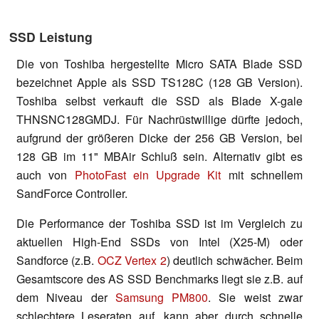
SSD Leistung
Die von Toshiba hergestellte Micro SATA Blade SSD
bezeichnet Apple als SSD TS128C (128 GB Version).
Toshiba selbst verkauft die SSD als
Blade X-gale
THNSNC128GMDJ. Für Nachrüstwillige dürfte jedoch,
aufgrund der größeren Dicke der 256 GB Version, bei
128 GB im 11" MBAir Schluß sein. Alternativ gibt es
auch von
PhotoFast ein Upgrade Kit
mit schnellem
SandForce Controller.
Die Performance der Toshiba SSD ist im Vergleich zu
aktuellen High-End SSDs von Intel (X25-M) oder
Sandforce (z.B.
OCZ Vertex 2
) deutlich schwächer. Beim
Gesamtscore des AS SSD Benchmarks liegt sie z.B. auf
dem Niveau der
Samsung PM800
. Sie weist zwar
schlechtere Leseraten auf, kann aber durch schnelle