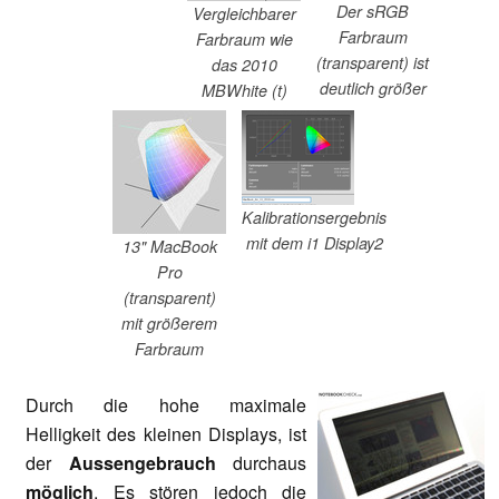
Der sRGB
Vergleichbarer
Farbraum
Farbraum wie
(transparent) ist
das 2010
deutlich größer
MBWhite (t)
Kalibrationsergebnis
mit dem i1 Display2
13" MacBook
Pro
(transparent)
mit größerem
Farbraum
Durch die hohe maximale
Helligkeit des kleinen Displays, ist
der
Aussengebrauch
durchaus
möglich
. Es stören jedoch die