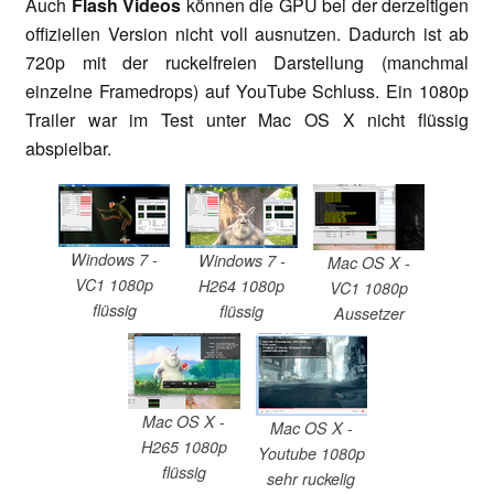
Auch
Flash Videos
können die GPU bei der derzeitigen
offiziellen Version nicht voll ausnutzen. Dadurch ist ab
720p mit der ruckelfreien Darstellung (manchmal
einzelne Framedrops) auf YouTube Schluss. Ein 1080p
Trailer war im Test unter Mac OS X nicht flüssig
abspielbar.
Windows 7 -
Windows 7 -
Mac OS X -
VC1 1080p
H264 1080p
VC1 1080p
flüssig
flüssig
Aussetzer
Mac OS X -
Mac OS X -
H265 1080p
Youtube 1080p
flüssig
sehr ruckelig