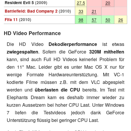
Resident Evil 5
(2009)
27.5
20
Battlefield: Bad Company 2
(2010)
33
21
Fifa 11
(2010)
98
57
50
26
HD Video Performance
Die HD Video
Dekodierperformance
ist etwas
zwiegespalten
. Sofern die GeForce
320M mithelfen
kann, sind auch Full HD Videos keinerlei Problem für
den 11" Mac. Leider gibt es unter Mac OS X nur für
wenige Formate Hardwareunterstüztung. Mit VC-1
kodierte Filme müssen z.B. mit dem VLC abgespielt
werden und
überlasten die CPU
bereits. Im Test mit
Elephants Dream kam es deshalb immer wieder zu
kurzen Aussetzern bei hoher CPU Last. Unter Windows
7 liefen die Testvideos jedoch dank GeForce
Unterstützung flüssig bei geringer CPU Last.