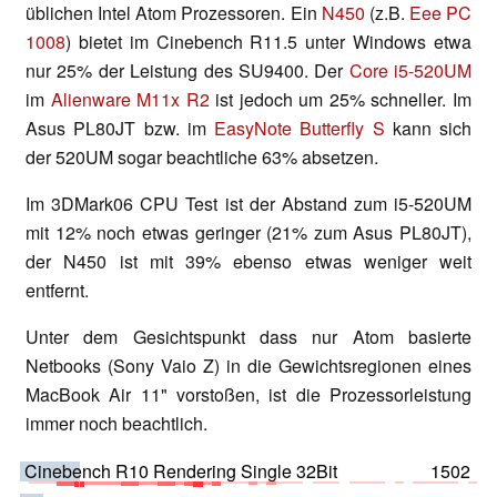
üblichen Intel Atom Prozessoren. Ein
N450
(z.B.
Eee PC
1008
) bietet im Cinebench R11.5 unter Windows etwa
nur 25% der Leistung des SU9400. Der
Core i5-520UM
im
Alienware M11x R2
ist jedoch um 25% schneller. Im
Asus PL80JT bzw. im
EasyNote Butterfly S
kann sich
der 520UM sogar beachtliche 63% absetzen.
Im 3DMark06 CPU Test ist der Abstand zum i5-520UM
mit 12% noch etwas geringer (21% zum Asus PL80JT),
der N450 ist mit 39% ebenso etwas weniger weit
entfernt.
Unter dem Gesichtspunkt dass nur Atom basierte
Netbooks (Sony Vaio Z) in die Gewichtsregionen eines
MacBook Air 11" vorstoßen, ist die Prozessorleistung
immer noch beachtlich.
Cinebench R10 Rendering Single 32Bit
1502