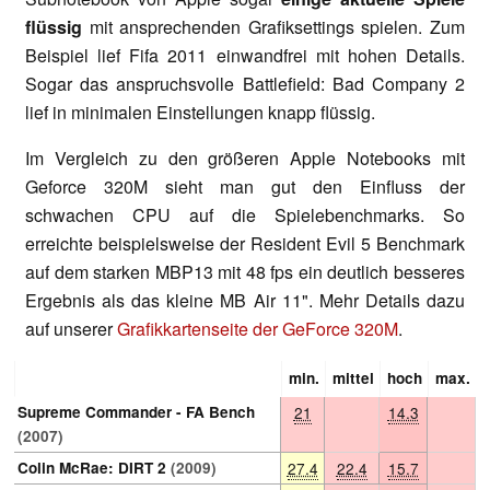
flüssig
mit ansprechenden Grafiksettings spielen. Zum
Beispiel lief Fifa 2011 einwandfrei mit hohen Details.
Sogar das anspruchsvolle Battlefield: Bad Company 2
lief in minimalen Einstellungen knapp flüssig.
Im Vergleich zu den größeren Apple Notebooks mit
Geforce 320M sieht man gut den Einfluss der
schwachen CPU auf die Spielebenchmarks. So
erreichte beispielsweise der Resident Evil 5 Benchmark
auf dem starken MBP13 mit 48 fps ein deutlich besseres
Ergebnis als das kleine MB Air 11". Mehr Details dazu
auf unserer
Grafikkartenseite der GeForce 320M
.
min.
mittel
hoch
max.
Supreme Commander - FA Bench
21
14.3
(2007)
Colin McRae: DIRT 2
(2009)
27.4
22.4
15.7