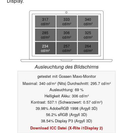
Display.
317
333
340
cd/m²
cd/m²
cd/m²
285
306
325
cd/m²
cd/m²
cd/m²
234
257
264
cd/m²
cd/m²
cd/m²
Ausleuchtung des Bildschirms
getestet mit Gossen Mavo-Monitor
Maximal: 340 cd/m² (Nits) Durchschnitt: 295.7 cd/m²
Ausleuchtung: 69 %
Helligkeit Akku: 306 cd/m²
Kontrast: 537:1 (Schwarzwert: 0.57 cd/m²)
39.98% AdobeRGB 1998 (Argyll 3D)
56.2% sRGB (Argyll 3D)
38.54% Display P3 (Argyll 3D)
Download ICC Datei (X-Rite i1Display 2)