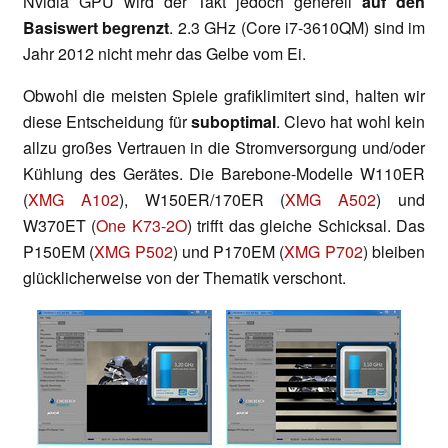
Nvidia GPU wird der Takt jedoch generell
auf den
Basiswert begrenzt
. 2.3 GHz (Core i7-3610QM) sind im
Jahr 2012 nicht mehr das Gelbe vom Ei.
Obwohl die meisten Spiele grafiklimitert sind, halten wir
diese Entscheidung für
suboptimal
. Clevo hat wohl kein
allzu großes Vertrauen in die Stromversorgung und/oder
Kühlung des Gerätes. Die Barebone-Modelle W110ER
(
XMG A102
), W150ER/170ER (
XMG A502
) und
W370ET (
One K73-2O
) trifft das gleiche Schicksal. Das
P150EM (
XMG P502
) und P170EM (
XMG P702
) bleiben
glücklicherweise von der Thematik verschont.