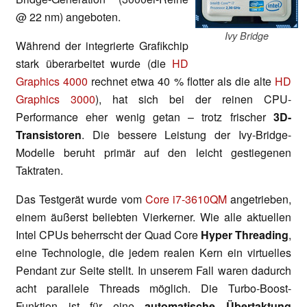
@ 22 nm) angeboten.
Ivy Bridge
Während der integrierte Grafikchip
stark überarbeitet wurde (die
HD
Graphics 4000
rechnet etwa 40 % flotter als die alte
HD
Graphics 3000
), hat sich bei der reinen CPU-
Performance eher wenig getan – trotz frischer
3D-
Transistoren
. Die bessere Leistung der Ivy-Bridge-
Modelle beruht primär auf den leicht gestiegenen
Taktraten.
Das Testgerät wurde vom
Core i7-3610QM
angetrieben,
einem äußerst beliebten Vierkerner. Wie alle aktuellen
Intel CPUs beherrscht der Quad Core
Hyper Threading
,
eine Technologie, die jedem realen Kern ein virtuelles
Pendant zur Seite stellt. In unserem Fall waren dadurch
acht parallele Threads möglich. Die Turbo-Boost-
Funktion ist für eine
automatische Übertaktung