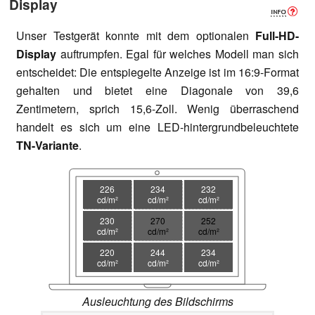
Display
Unser Testgerät konnte mit dem optionalen
Full-HD-
Display
auftrumpfen. Egal für welches Modell man sich
entscheidet: Die entspiegelte Anzeige ist im 16:9-Format
gehalten und bietet eine Diagonale von 39,6
Zentimetern, sprich 15,6-Zoll. Wenig überraschend
handelt es sich um eine LED-hintergrundbeleuchtete
TN-Variante
.
226
234
232
cd/m²
cd/m²
cd/m²
230
270
252
cd/m²
cd/m²
cd/m²
220
244
234
cd/m²
cd/m²
cd/m²
Ausleuchtung des Bildschirms