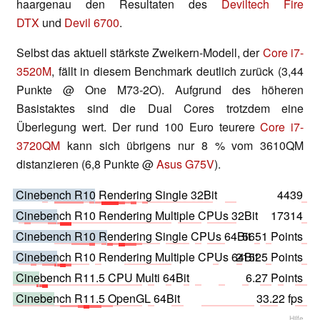
haargenau den Resultaten des
Deviltech Fire
DTX
und
Devil 6700
.
Selbst das aktuell stärkste Zweikern-Modell, der
Core i7-
3520M
, fällt in diesem Benchmark deutlich zurück (3,44
Punkte @ One M73-2O). Aufgrund des höheren
Basistaktes sind die Dual Cores trotzdem eine
Überlegung wert. Der rund 100 Euro teurere
Core i7-
3720QM
kann sich übrigens nur 8 % vom 3610QM
distanzieren (6,8 Punkte @
Asus G75V
).
Cinebench R10 Rendering Single 32Bit
4439
Cinebench R10 Rendering Multiple CPUs 32Bit
17314
Cinebench R10 Rendering Single CPUs 64Bit
5651 Points
Cinebench R10 Rendering Multiple CPUs 64Bit
21525 Points
Cinebench R11.5 CPU Multi 64Bit
6.27 Points
Cinebench R11.5 OpenGL 64Bit
33.22 fps
Hilfe