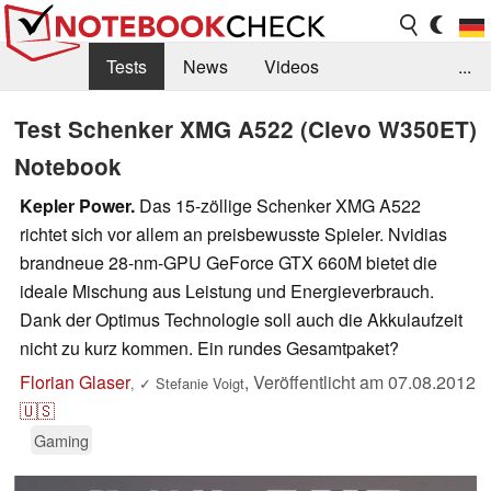
Tests
News
Videos
...
Benchmarks & Tech
Externe Tests
Test Schenker XMG A522 (Clevo W350ET)
Notebook
Kaufberatung
Deals
Suche
Jobs
Kepler Power.
Das 15-zöllige Schenker XMG A522
Forum
richtet sich vor allem an preisbewusste Spieler. Nvidias
brandneue 28-nm-GPU GeForce GTX 660M bietet die
ideale Mischung aus Leistung und Energieverbrauch.
Dank der Optimus Technologie soll auch die Akkulaufzeit
nicht zu kurz kommen. Ein rundes Gesamtpaket?
Florian Glaser
,
Veröffentlicht am
07.08.2012
,
✓
Stefanie Voigt
🇺🇸
Gaming