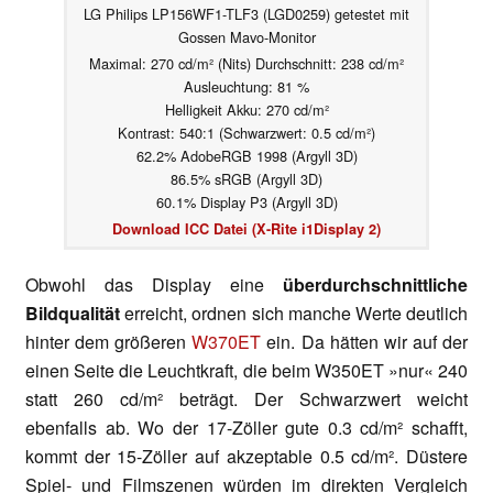
LG Philips LP156WF1-TLF3 (LGD0259) getestet mit
Gossen Mavo-Monitor
Maximal: 270 cd/m² (Nits) Durchschnitt: 238 cd/m²
Ausleuchtung: 81 %
Helligkeit Akku: 270 cd/m²
Kontrast: 540:1 (Schwarzwert: 0.5 cd/m²)
62.2% AdobeRGB 1998 (Argyll 3D)
86.5% sRGB (Argyll 3D)
60.1% Display P3 (Argyll 3D)
Download ICC Datei (X-Rite i1Display 2)
Obwohl das Display eine
überdurchschnittliche
Bildqualität
erreicht, ordnen sich manche Werte deutlich
hinter dem größeren
W370ET
ein. Da hätten wir auf der
einen Seite die Leuchtkraft, die beim W350ET »nur« 240
statt 260 cd/m² beträgt. Der Schwarzwert weicht
ebenfalls ab. Wo der 17-Zöller gute 0.3 cd/m² schafft,
kommt der 15-Zöller auf akzeptable 0.5 cd/m². Düstere
Spiel- und Filmszenen würden im direkten Vergleich