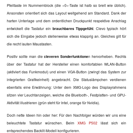
Pfeiltaste im Nummernblock (die »0«-Taste ist halb so breit wie üblich).
Ansonsten orientiert sich das Layout weitgehend am Standard. Dank der
harten Unterlage und dem ordentlichen Druckpunkt respektive Anschlag
entwickelt die Tastatur ein
brauchbares Tippgefühl
. Clevo typisch hört
sich die Eingabe jedoch stellenweise etwas klapprig an. Gleiches gilt für
die recht lauten Maustasten.
Positiv sollte man die
cleveren Sonderfunktione
n hervorheben. Rechts
über der Tastatur hat der Hersteller einen komfortablen WLAN-Button
(aktiviert das Funkmodul) und einen VGA-Button (zwingt das System zur
integrierten Grafikeinheit) angebracht. Die Statuslämpchen verdienen
ebenfalls eine Erwähnung: Unter dem XMG-Logo des Displayrahmens
sitzen vier Leuchtanzeigen, welche die Bluetooth-, Festplatten- und GPU-
Aktivität illustrieren (grün steht für Intel, orange für Nvidia).
Doch nette Ideen hin oder her: Für den Nachfolger würden wir uns eine
beleuchtete Tastatur wünschen. Beim
XMG P502
lässt sich ein
entsprechendes Backlit-Modell konfigurieren.