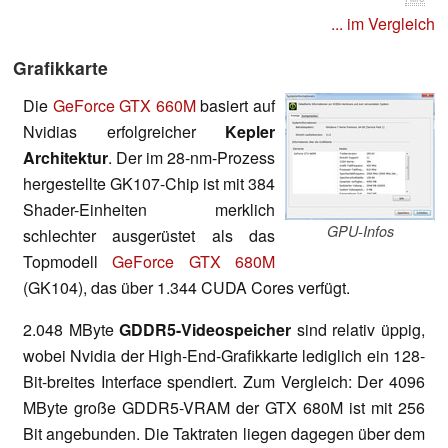
... im Vergleich
Grafikkarte
Die
GeForce GTX 660M
basiert auf
Nvidias erfolgreicher
Kepler
Architektur
. Der im 28-nm-Prozess
hergestellte GK107-Chip ist mit 384
Shader-Einheiten merklich
GPU-Infos
schlechter ausgerüstet als das
Topmodell
GeForce GTX 680M
(GK104), das über 1.344 CUDA Cores verfügt.
2.048 MByte
GDDR5-Videospeicher
sind relativ üppig,
wobei Nvidia der High-End-Grafikkarte lediglich ein 128-
Bit-breites Interface spendiert. Zum Vergleich: Der 4096
MByte große GDDR5-VRAM der GTX 680M ist mit 256
Bit angebunden. Die Taktraten liegen dagegen über dem