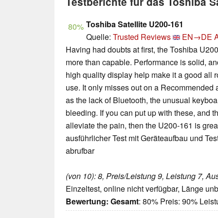
Testberichte für das Toshiba S
Toshiba Satellite U200-161
80%
Quelle:
Trusted Reviews
EN→DE
A
Having had doubts at first, the Toshiba U200
more than capable. Performance is solid, and 
high quality display help make it a good all
use. It only misses out on a Recommended
as the lack of Bluetooth, the unusual keyboa
bleeding. If you can put up with these, and t
alleviate the pain, then the U200-161 is great 
ausführlicher Test mit Geräteaufbau und Tes
abrufbar
(von 10): 8, Preis/Leistung 9, Leistung 7, Au
Einzeltest, online nicht verfügbar, Länge u
Bewertung:
Gesamt
: 80% Preis: 90% Leis