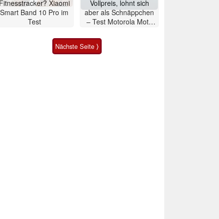
Fitnesstracker? Xiaomi
Vollpreis, lohnt sich
Smart Band 10 Pro im
aber als Schnäppchen
Test
– Test Motorola Moto
G47 Smartphone
Nächste Seite ⟩