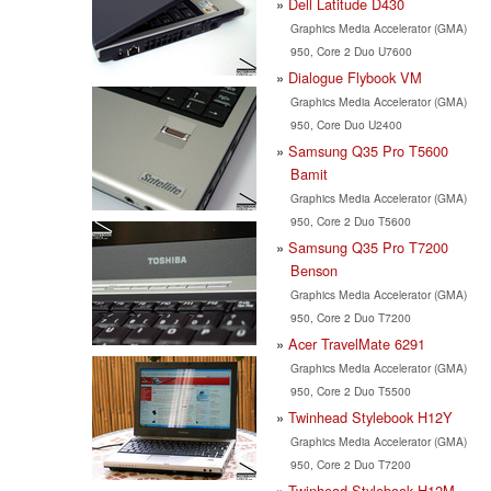
Dell Latitude D430
Graphics Media Accelerator (GMA)
950, Core 2 Duo U7600
Dialogue Flybook VM
Graphics Media Accelerator (GMA)
950, Core Duo U2400
Samsung Q35 Pro T5600
Bamit
Graphics Media Accelerator (GMA)
950, Core 2 Duo T5600
Samsung Q35 Pro T7200
Benson
Graphics Media Accelerator (GMA)
950, Core 2 Duo T7200
Acer TravelMate 6291
Graphics Media Accelerator (GMA)
950, Core 2 Duo T5500
Twinhead Stylebook H12Y
Graphics Media Accelerator (GMA)
950, Core 2 Duo T7200
Twinhead Stylebook H12M