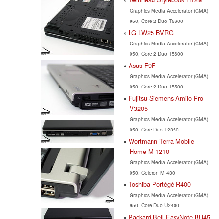
Graphics Media Accelerator (GMA)
950, Core 2 Duo T5600
LG LW25 BVRG
Graphics Media Accelerator (GMA)
950, Core 2 Duo T5600
Asus F9F
Graphics Media Accelerator (GMA)
950, Core 2 Duo T5500
Fujitsu-Siemens Amilo Pro
V3205
Graphics Media Accelerator (GMA)
950, Core Duo T2350
Wortmann Terra Mobile-
Home M 1210
Graphics Media Accelerator (GMA)
950, Celeron M 430
Toshiba Portégé R400
Graphics Media Accelerator (GMA)
950, Core Duo U2400
Packard Bell EasyNote BU45