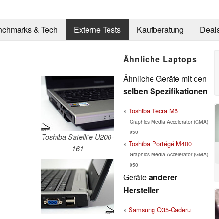
nchmarks & Tech
Externe Tests
Kaufberatung
Deal
Ähnliche Laptops
Ähnliche Geräte mit den
selben Spezifikationen
Toshiba Tecra M6
Graphics Media Accelerator (GMA)
950
Toshiba Satellite U200-
Toshiba Portégé M400
161
Graphics Media Accelerator (GMA)
950
Geräte
anderer
Hersteller
Samsung Q35-Caderu