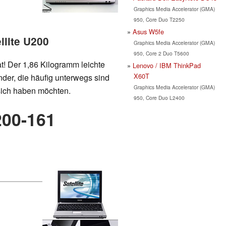
Graphics Media Accelerator (GMA)
950, Core Duo T2250
Asus W5fe
llite U200
Graphics Media Accelerator (GMA)
950, Core 2 Duo T5600
t! Der 1,86 Kilogramm leichte
Lenovo / IBM ThinkPad
X60T
nder, die häufig unterwegs sind
Graphics Media Accelerator (GMA)
 sich haben möchten.
950, Core Duo L2400
200-161