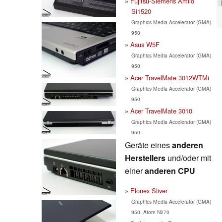
Fujitsu-Siemens Amilo
Si1520
Graphics Media Accelerator (GMA)
950
Asus W5F
Graphics Media Accelerator (GMA)
950
Acer TravelMate 3012WTMi
Graphics Media Accelerator (GMA)
950
Acer TravelMate 3010
Graphics Media Accelerator (GMA)
950
Geräte eines
anderen
Herstellers
und/oder mit
einer
anderen CPU
Elonex Sliver
Graphics Media Accelerator (GMA)
950, Atom N270