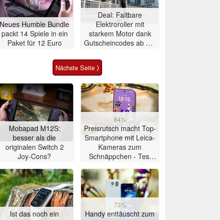
Deal: Faltbare
Neues Humble Bundle
Elektroroller mit
packt 14 Spiele in ein
starkem Motor dank
Paket für 12 Euro
Gutscheincodes ab nur
284 Euro
Nächste Seite ⟩
84%
Mobapad M12S:
Preisrutsch macht Top-
besser als die
Smartphone mit Leica-
originalen Switch 2
Kameras zum
Joy-Cons?
Schnäppchen - Test
Xiaomi 17T
73%
Ist das noch ein
Handy enttäuscht zum