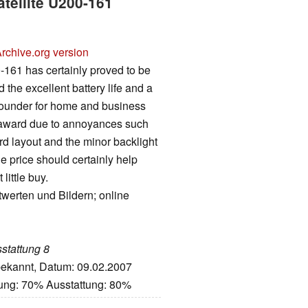
atellite U200-161
rchive.org version
-161 has certainly proved to be
the excellent battery life and a
 rounder for home and business
 award due to annoyances such
rd layout and the minor backlight
he price should certainly help
little buy.
twerten und Bildern; online
sstattung 8
nbekannt, Datum: 09.02.2007
tung: 70% Ausstattung: 80%