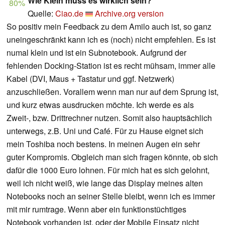
Wie Klein muss es wirklich sein?
80%
Quelle:
Ciao.de
Archive.org version
So positiv mein Feedback zu dem Amilo auch ist, so ganz
uneingeschränkt kann ich es (noch) nicht empfehlen. Es ist
numal klein und ist ein Subnotebook. Aufgrund der
fehlenden Docking-Station ist es recht mühsam, immer alle
Kabel (DVI, Maus + Tastatur und ggf. Netzwerk)
anzuschließen. Vorallem wenn man nur auf dem Sprung ist,
und kurz etwas ausdrucken möchte. Ich werde es als
Zweit-, bzw. Drittrechner nutzen. Somit also hauptsächlich
unterwegs, z.B. Uni und Café. Für zu Hause eignet sich
mein Toshiba noch bestens. In meinen Augen ein sehr
guter Kompromis. Obgleich man sich fragen könnte, ob sich
dafür die 1000 Euro lohnen. Für mich hat es sich gelohnt,
weil ich nicht weiß, wie lange das Display meines alten
Notebooks noch an seiner Stelle bleibt, wenn ich es immer
mit mir rumtrage. Wenn aber ein funktionstüchtiges
Notebook vorhanden ist, oder der Mobile Einsatz nicht