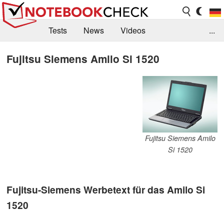
Tests
News
Videos
...
Benchmarks & Tech
Externe Tests
Fujitsu Siemens Amilo Si 1520
Kaufberatung
Deals
Suche
Jobs
Forum
Fujitsu Siemens Amilo
Si 1520
Fujitsu-Siemens Werbetext für das Amilo Si
1520