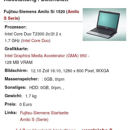
Fujitsu-Siemens Amilo Si 1520 (
Amilo
S Serie
)
Prozessor
Intel Core Duo T2300 2c/2t 2 x
1.7 GHz (
Intel Core Duo
)
Grafikkarte
Intel Graphics Media Accelerator (GMA) 950
-
128 MB VRAM
Bildschirm
12.10 Zoll 16:10, 1280 x 800 Pixel, WXGA
Massenspeicher
: 0GB, 0rpm
Sonstiges
HDD: 0GB, 0rpm, ,
Gewicht
1.7 kg
Preis
0 Euro
Links
Fujitsu-Siemens Startseite
Amilo S (Serie)