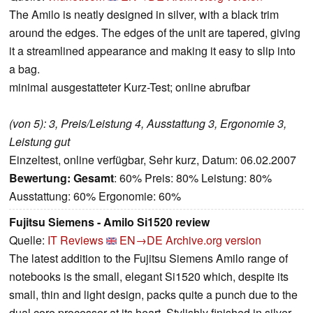
The Amilo is neatly designed in silver, with a black trim
around the edges. The edges of the unit are tapered, giving
it a streamlined appearance and making it easy to slip into
a bag.
minimal ausgestatteter Kurz-Test; online abrufbar
(von 5): 3, Preis/Leistung 4, Ausstattung 3, Ergonomie 3,
Leistung gut
Einzeltest, online verfügbar, Sehr kurz, Datum: 06.02.2007
Bewertung:
Gesamt
: 60% Preis: 80% Leistung: 80%
Ausstattung: 60% Ergonomie: 60%
Fujitsu Siemens - Amilo Si1520 review
Quelle:
IT Reviews
EN→DE
Archive.org version
The latest addition to the Fujitsu Siemens Amilo range of
notebooks is the small, elegant Si1520 which, despite its
small, thin and light design, packs quite a punch due to the
dual core processor at its heart. Stylishly finished in silver