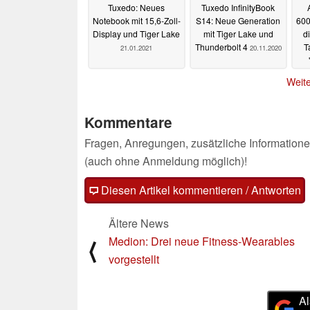
Tuxedo: Neues
Tuxedo InfinityBook
Notebook mit 15,6-Zoll-
S14: Neue Generation
600
Display und Tiger Lake
mit Tiger Lake und
d
Thunderbolt 4
T
21.01.2021
20.11.2020
Weite
Kommentare
Fragen, Anregungen, zusätzliche Informatione
(auch ohne Anmeldung möglich)!
Diesen Artikel kommentieren / Antworten
Ältere News
Medion: Drei neue Fitness-Wearables
⟨
vorgestellt
Al