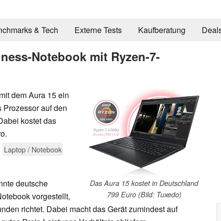
nchmarks & Tech
Externe Tests
Kaufberatung
Deal
iness-Notebook mit Ryzen-7-
mit dem Aura 15 ein
s Prozessor auf den
Dabei kostet das
o.
Laptop / Notebook
annte deutsche
Das Aura 15 kostet in Deutschland
799 Euro (Bild: Tuxedo)
otebook vorgestellt,
nden richtet. Dabei macht das Gerät zumindest auf