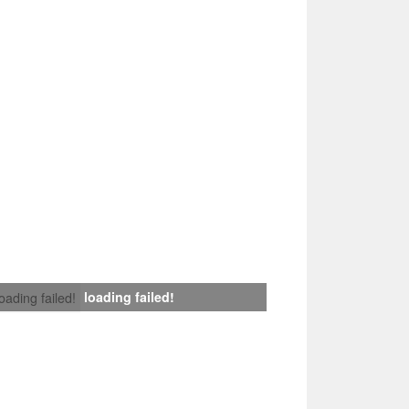
loading failed!
loading failed!