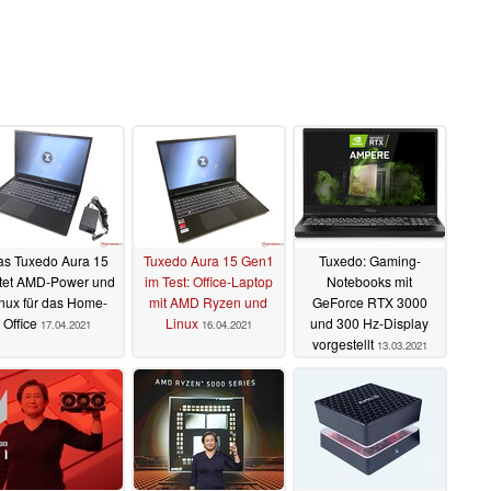
s Tuxedo Aura 15
Tuxedo Aura 15 Gen1
Tuxedo: Gaming-
tet AMD-Power und
im Test: Office-Laptop
Notebooks mit
nux für das Home-
mit AMD Ryzen und
GeForce RTX 3000
Office
Linux
und 300 Hz-Display
17.04.2021
16.04.2021
vorgestellt
13.03.2021