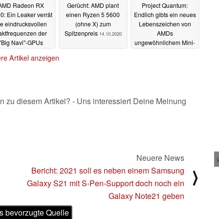
AMD Radeon RX
Gerücht: AMD plant
Project Quantum:
0: Ein Leaker verrät
einen Ryzen 5 5600
Endlich gibts ein neues
ie eindrucksvollen
(ohne X) zum
Lebenszeichen von
aktfrequenzen der
Spitzenpreis
AMDs
14.10.2020
"Big Navi"-GPUs
ungewöhnlichem Mini-
Gaming-PC
19.10.2020
13.10.2020
re Artikel anzeigen
n zu diesem Artikel? - Uns interessiert Deine Meinung
Neuere News
Bericht: 2021 soll es neben einem Samsung
⟩
Galaxy S21 mit S-Pen-Support doch noch ein
Galaxy Note21 geben
s bevorzugte Quelle