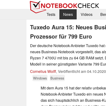
Tests
News
Videos
Be
Tuxedo Aura 15: Neues Bus
Prozessor für 799 Euro
Der deutsche Notebook-Anbieter Tuxedo hat 
neues Business-Notebook vorgestellt, das al
Ryzen 7 4700U mit bis zu 64 GB RAM setzt. 
Modell in seiner günstigsten Variante 799 Eur
Cornelius Wolff
,
Veröffentlicht am
04.10.2020
Windows
Business
Mit dem Aura 15 hat der relativ unbek
Notebook-Anbieter Tuxedo ein neues N
das sich hauptsächlich an Business-Ku