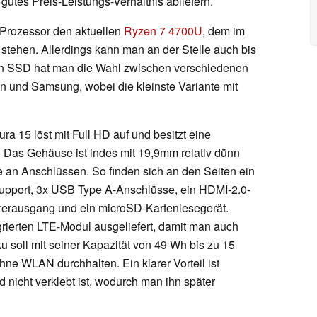
 gutes Preis-Leistungs-Verhältnis abliefern.
 Prozessor den aktuellen
Ryzen 7 4700U
, dem im
stehen. Allerdings kann man an der Stelle auch bis
en SSD hat man die Wahl zwischen verschiedenen
n und Samsung, wobei die kleinste Variante mit
ra 15 löst mit Full HD auf und besitzt eine
. Das Gehäuse ist indes mit 19,9mm relativ dünn
 an Anschlüssen. So finden sich an den Seiten ein
Support, 3x USB Type A-Anschlüsse, ein HDMI-2.0-
rerausgang und ein microSD-Kartenlesegerät.
grierten LTE-Modul ausgeliefert, damit man auch
u soll mit seiner Kapazität von 49 Wh bis zu 15
hne WLAN durchhalten. Ein klarer Vorteil ist
d nicht verklebt ist, wodurch man ihn später