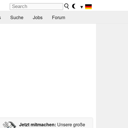
▼
s
Suche
Jobs
Forum
Jetzt mitmachen:
Unsere große