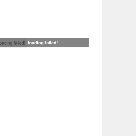
loading failed!
loading failed!