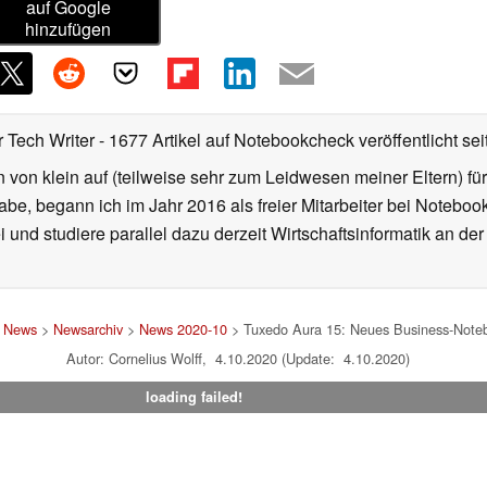
auf Google
hinzufügen
r Tech Writer
- 1677 Artikel auf Notebookcheck veröffentlicht
sei
von klein auf (teilweise sehr zum Leidwesen meiner Eltern) f
habe, begann ich im Jahr 2016 als freier Mitarbeiter bei Noteb
i und studiere parallel dazu derzeit Wirtschaftsinformatik an de
>
News
>
Newsarchiv
>
News 2020-10
> Tuxedo Aura 15: Neues Business-Noteb
Autor: Cornelius Wolff, 4.10.2020 (Update: 4.10.2020)
loading failed!