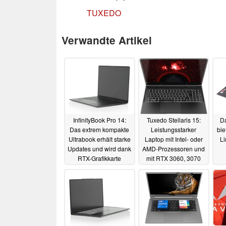
TUXEDO
Verwandte Artikel
InfinityBook Pro 14:
Tuxedo Stellaris 15:
Da
Das extrem kompakte
Leistungsstarker
bie
Ultrabook erhält starke
Laptop mit Intel- oder
Li
Updates und wird dank
AMD-Prozessoren und
RTX-Grafikkarte
mit RTX 3060, 3070
Gaming-tauglich
oder 3080
28.06.2021
06.10.2021