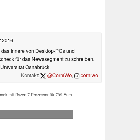
t 2016
ür das Innere von Desktop-PCs und
ookcheck für das Newssegment zu schreiben.
r Universität Osnabrück.
Kontakt:
@CorniWo
,
corniwo
ook mit Ryzen-7-Prozessor für 799 Euro