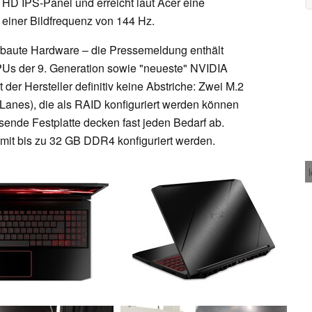
 HD IPS-Panel und erreicht laut Acer eine
 einer Bildfrequenz von 144 Hz.
erbaute Hardware – die Pressemeldung enthält
CPUs der 9. Generation sowie "neueste" NVIDIA
er Hersteller definitiv keine Abstriche: Zwei M.2
anes), die als RAID konfiguriert werden können
ssende Festplatte decken fast jeden Bedarf ab.
 mit bis zu 32 GB DDR4 konfiguriert werden.