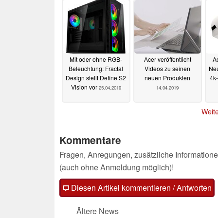
Mit oder ohne RGB-
Acer veröffentlicht
A
Beleuchtung: Fractal
Videos zu seinen
Neu
Design stellt Define S2
neuen Produkten
4k
Vision vor
25.04.2019
14.04.2019
Weite
Kommentare
Fragen, Anregungen, zusätzliche Informatione
(auch ohne Anmeldung möglich)!
Diesen Artikel kommentieren / Antworten
Ältere News