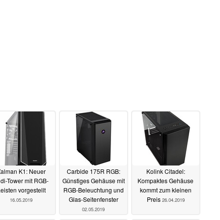
alman K1: Neuer
Carbide 175R RGB:
Kolink Citadel:
di-Tower mit RGB-
Günstiges Gehäuse mit
Kompaktes Gehäuse
eisten vorgestellt
RGB-Beleuchtung und
kommt zum kleinen
Glas-Seitenfenster
Preis
16.05.2019
26.04.2019
02.05.2019