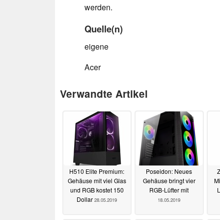
werden.
Quelle(n)
eigene
Acer
Verwandte Artikel
H510 Elite Premium:
Poseidon: Neues
Z
Gehäuse mit viel Glas
Gehäuse bringt vier
Mi
und RGB kostet 150
RGB-Lüfter mit
L
Dollar
28.05.2019
18.05.2019