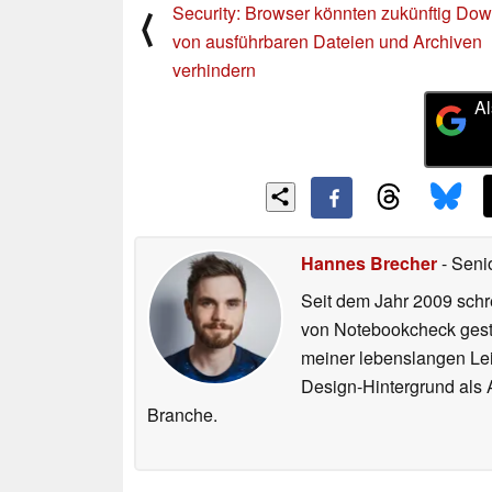
Security: Browser könnten zukünftig Do
⟨
von ausführbaren Dateien und Archiven
verhindern
Al
Hannes Brecher
- Seni
Seit dem Jahr 2009 schre
von Notebookcheck gest
meiner lebenslangen Lei
Design-Hintergrund als A
Branche.