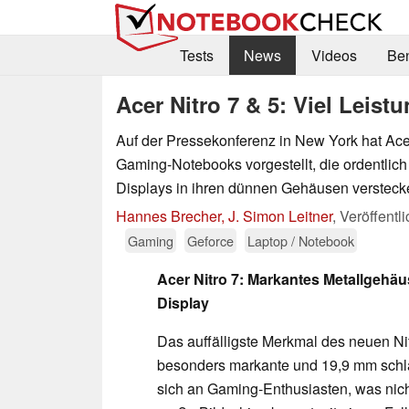
Tests
News
Videos
Be
Acer Nitro 7 & 5: Viel Leis
Auf der Pressekonferenz in New York hat Ac
Gaming-Notebooks vorgestellt, die ordentlich
Displays in ihren dünnen Gehäusen versteck
Hannes Brecher, J. Simon Leitner
,
Veröffentl
Gaming
Geforce
Laptop / Notebook
Acer Nitro 7: Markantes Metallgehä
Display
Das auffälligste Merkmal des neuen Ni
besonders markante und 19,9 mm schl
sich an Gaming-Enthusiasten, was nicht