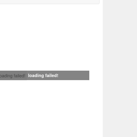
loading failed!
loading failed!