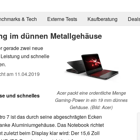
nchmarks & Tech
Externe Tests
Kaufberatung
Deal
tung im dünnen Metallgehäuse
er gerade zwei neue
 Leistung und schnelle
en.
icht am
11.04.2019
Acer packt eine ordentliche Menge
use und schnelles
Gaming-Power in ein 19 mm dünnes
Gehäuse. (Bild: Acer)
tro 7 ist das durch seine abgeschrägten Ecken
anke Aluminiumgehäuse. Das Notebook richtet
 zuletzt beim Display klar wird: Der 15,6 Zoll