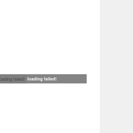
loading failed!
loading failed!