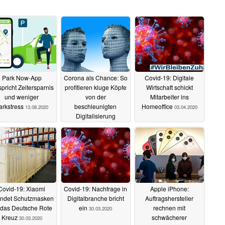
Park Now-App
Corona als Chance: So
Covid-19: Digitale
spricht Zeitersparnis
profitieren kluge Köpfe
Wirtschaft schickt
und weniger
von der
Mitarbeiter ins
arkstress
beschleunigten
Homeoffice
13.08.2020
03.04.2020
Digitalisierung
07.04.2020
Covid-19: Xiaomi
Covid-19: Nachfrage in
Apple iPhone:
ndet Schutzmasken
Digitalbranche bricht
Auftragshersteller
 das Deutsche Rote
ein
rechnen mit
30.03.2020
Kreuz
schwächerer
30.03.2020