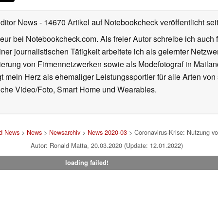
Editor News
- 14670 Artikel auf Notebookcheck veröffentlicht
sei
eur bei Notebookcheck.com. Als freier Autor schreibe ich auch 
ner journalistischen Tätigkeit arbeitete ich als gelernter Netzw
ierung von Firmennetzwerken sowie als Modefotograf in Mailan
 mein Herz als ehemaliger Leistungssportler für alle Arten von
reiche Video/Foto, Smart Home und Wearables.
nd News
>
News
>
Newsarchiv
>
News 2020-03
> Coronavirus-Krise: Nutzung vo
Autor: Ronald Matta, 20.03.2020 (Update: 12.01.2022)
loading failed!