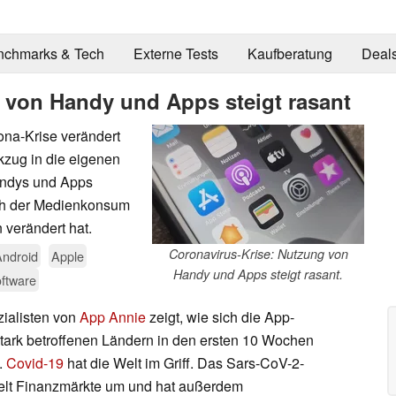
nchmarks & Tech
Externe Tests
Kaufberatung
Deal
 von Handy und Apps steigt rasant
na-Krise verändert
kzug in die eigenen
andys und Apps
sich der Medienkonsum
 verändert hat.
Coronavirus-Krise: Nutzung von
Android
Apple
Handy und Apps steigt rasant.
ftware
ialisten von
App Annie
zeigt, wie sich die App-
tark betroffenen Ländern in den ersten 10 Wochen
.
Covid-19
hat die Welt im Griff. Das Sars-CoV-2-
pelt Finanzmärkte um und hat außerdem