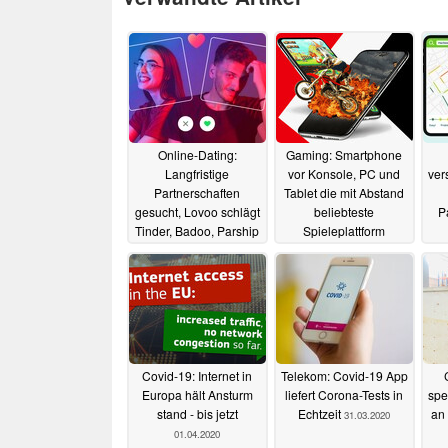
Online-Dating:
Gaming: Smartphone
Langfristige
vor Konsole, PC und
ver
Partnerschaften
Tablet die mit Abstand
gesucht, Lovoo schlägt
beliebteste
P
Tinder, Badoo, Parship
Spieleplattform
und Co
14.02.2023
19.07.2022
Covid-19: Internet in
Telekom: Covid-19 App
Europa hält Ansturm
liefert Corona-Tests in
spe
stand - bis jetzt
Echtzeit
an
31.03.2020
01.04.2020