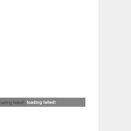
loading failed!
loading failed!