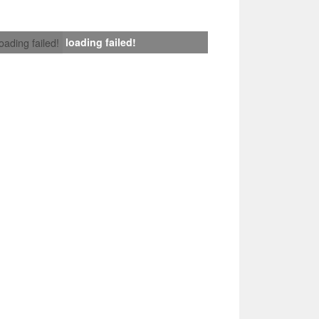
loading failed!
loading failed!