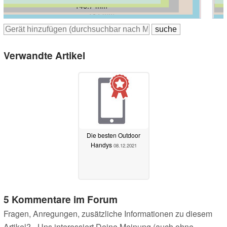
138.4 mm
146.7 mm
158.3 mm
165.1 mm
164 mm
165 mm
164 mm
165.3 mm
Verwandte Artikel
Die besten Outdoor
Handys
08.12.2021
5 Kommentare im Forum
Fragen, Anregungen, zusätzliche Informationen zu diesem
Artikel? - Uns interessiert Deine Meinung (auch ohne