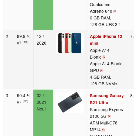
Qualcomm
Adreno 640
⎘
6 GB RAM,
128 GB UFS 3.1
2
89.9 %
12 /
7.
Apple iPhone 12
v7
2020
(old)
mini
Apple A14
Bionic
⎘
Apple A14 Bionic
GPU
⎘
4 GB RAM,
128 GB NVMe
3
90.4 %
02 /
8.
Samsung Galaxy
v7
2021
(old)
S21 Ultra
Neu!
Samsung Exynos
2100 5G
⎘
ARM Mali-G78
MP14
⎘