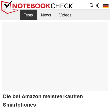
Tests
News
Videos
...
Benchmarks & Tech
Externe Tests
Kaufberatung
Deals
Suche
Jobs
Forum
Die bei Amazon meistverkauften
Smartphones