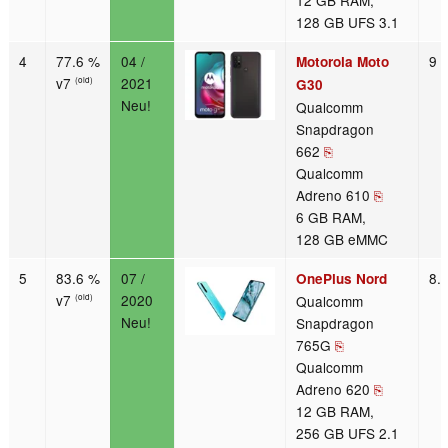
12 GB RAM,
128 GB UFS 3.1
4
77.6 %
04 /
9 
Motorola Moto
v7
2021
(old)
G30
Neu!
Qualcomm
Snapdragon
662
⎘
Qualcomm
Adreno 610
⎘
6 GB RAM,
128 GB eMMC
5
83.6 %
07 /
8.
OnePlus Nord
v7
2020
Qualcomm
(old)
Neu!
Snapdragon
765G
⎘
Qualcomm
Adreno 620
⎘
12 GB RAM,
256 GB UFS 2.1