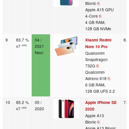
Bionic
⎘
Apple A15 GPU
4-Core
⎘
4 GB RAM,
128 GB NVMe
9
83.7 %
04 /
8.
Xiaomi Redmi
v7
2021
(old)
Note 10 Pro
Neu!
Qualcomm
Snapdragon
732G
⎘
Qualcomm
Adreno 618
⎘
6 GB RAM,
128 GB UFS 2.2
10
85.2 %
05 /
7.
Apple iPhone SE
v7
2020
(old)
2020
Apple A13
Bionic
⎘
Apple A13 Bionic