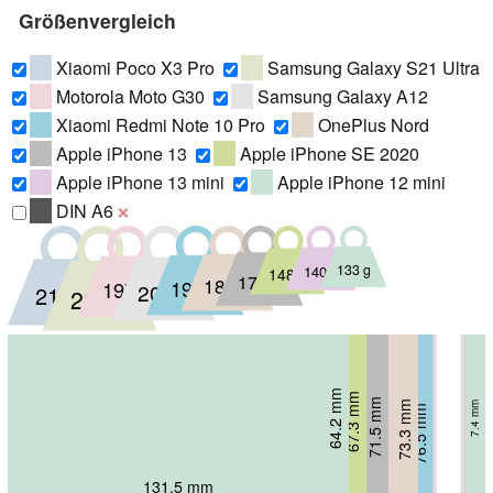
Größenvergleich
Xiaomi Poco X3 Pro
Samsung Galaxy S21 Ultra
Motorola Moto G30
Samsung Galaxy A12
Xiaomi Redmi Note 10 Pro
OnePlus Nord
Apple iPhone 13
Apple iPhone SE 2020
Apple iPhone 13 mini
Apple iPhone 12 mini
DIN A6
❌
133 g
140 g
148 g
173 g
184 g
193 g
197 g
205 g
215 g
227 g
64.2 mm
64.2 mm
67.3 mm
7.65 mm
71.5 mm
73.3 mm
7.4 mm
75.6 mm
75.8 mm
76.5 mm
7.3 mm
76.8 mm
7.7 mm
76 mm
8.2 mm
8.9 mm
8.9 mm
8.1 mm
9.4 mm
9 mm
131.5 mm
131.5 mm