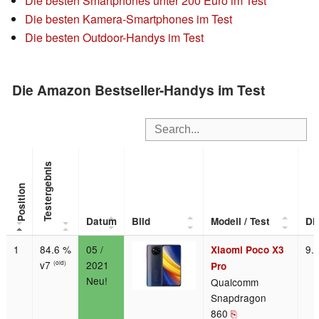
Die besten Smartphones unter 200 Euro im Test
Die besten Kamera-Smartphones im Test
Die besten Outdoor-Handys im Test
Die Amazon Bestseller-Handys im Test
Testergebnis
Position
Datum
Bild
Modell / Test
Di
1
84.6 %
05 /
9.
Xiaomi Poco X3
v7
2021
(old)
Pro
Neu!
Qualcomm
Snapdragon
860
⎘