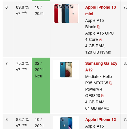
6
89.8 %
10 /
7.
Apple iPhone 13
v7
2021
(old)
mini
Apple A15
Bionic
⎘
Apple A15 GPU
4-Core
⎘
4 GB RAM,
128 GB NVMe
7
75.2 %
02 /
8.
Samsung Galaxy
v7
2021
(old)
A12
Neu!
Mediatek Helio
P35 MT6765
⎘
PowerVR
GE8320
⎘
4 GB RAM,
64 GB eMMC
8
88.7 %
10 /
7.
Apple iPhone 13
v7
2021
Apple A15
(old)