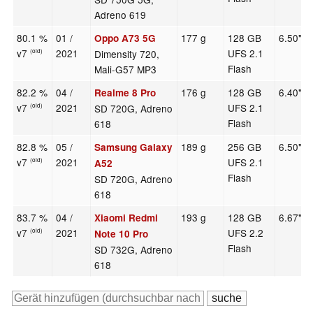
Adreno 619
80.1 %
01 /
177 g
128 GB
6.50"
Oppo A73 5G
v7
2021
UFS 2.1
Dimensity 720,
(old)
Flash
Mali-G57 MP3
82.2 %
04 /
176 g
128 GB
6.40"
Realme 8 Pro
v7
2021
UFS 2.1
SD 720G, Adreno
(old)
Flash
618
82.8 %
05 /
189 g
256 GB
6.50"
Samsung Galaxy
v7
2021
UFS 2.1
(old)
A52
Flash
SD 720G, Adreno
618
83.7 %
04 /
193 g
128 GB
6.67"
Xiaomi Redmi
v7
2021
UFS 2.2
(old)
Note 10 Pro
Flash
SD 732G, Adreno
618