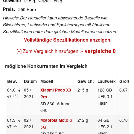
Gewicht
215 g, Netzteil: 86 g
Preis
250 Euro
Hinweis: Der Hersteller kann abweichende Bauteile wie
Bildschirme, Laufwerke und Speicherriegel mit ähnlichen
Spezifikationen unter dem gleichen Modellnamen einsetzen.
Vollständige Spezifikationen anzeigen
» vergleiche
0
[+] Zum Vergleich hinzufügen
mögliche Konkurrenten im Vergleich
Bew.
Datum
Modell
Gewicht
Laufwerk
Größe
84.6 %
05 /
215 g
128 GB
6.67"
Xiaomi Poco X3
v7
2021
UFS 3.1
(old)
Pro
Flash
SD 860, Adreno
640
81.3 %
02 /
212 g
64 GB
6.70"
Motorola Moto G
v7
2021
UFS 2.1
(old)
5G
Flash
SD 750G 5G,