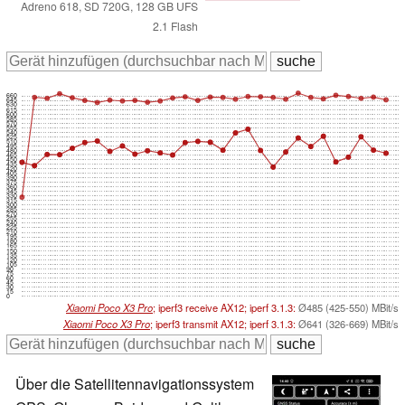
Adreno 618, SD 720G, 128 GB UFS
2.1 Flash
660
645
630
615
600
585
570
555
540
525
510
495
480
465
450
435
420
405
390
375
360
345
330
315
300
285
270
255
240
225
210
195
180
165
150
135
120
105
90
75
60
45
30
15
0
Xiaomi Poco X3 Pro
; iperf3 receive AX12; iperf 3.1.3:
Ø485 (425-550) MBit/s
Xiaomi Poco X3 Pro
; iperf3 transmit AX12; iperf 3.1.3:
Ø641 (326-669) MBit/s
Über die Satellitennavigationssystem