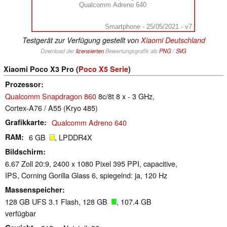
Qualcomm Adreno 640
Smartphone - 25/05/2021 - v7
Testgerät zur Verfügung gestellt von
Xiaomi Deutschland
Download der
lizensierten
Bewertungsgrafik als
PNG
/
SVG
Xiaomi Poco X3 Pro (
Poco X5 Serie
)
Prozessor
Qualcomm Snapdragon 860
8c/8t 8 x - 3 GHz,
Cortex-A76 / A55 (Kryo 485)
Grafikkarte
Qualcomm Adreno 640
RAM
6 GB
, LPDDR4X
Bildschirm
6.67 Zoll 20:9, 2400 x 1080 Pixel 395 PPI, capacitive,
IPS, Corning Gorilla Glass 6, spiegelnd: ja, 120 Hz
Massenspeicher
128 GB UFS 3.1 Flash, 128 GB
, 107.4 GB
verfügbar