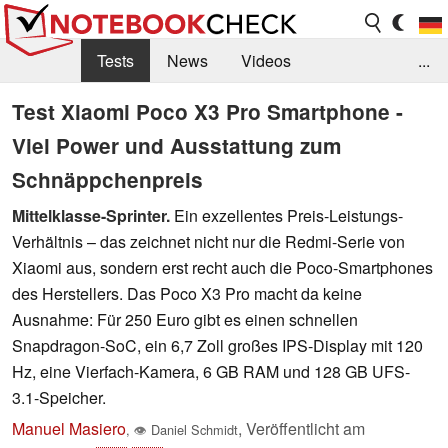
Tests
News
Videos
...
Benchmarks & Tech
Externe Tests
Test Xiaomi Poco X3 Pro Smartphone -
Viel Power und Ausstattung zum
Kaufberatung
Deals
Suche
Jobs
Schnäppchenpreis
Forum
Mittelklasse-Sprinter.
Ein exzellentes Preis-Leistungs-
Verhältnis – das zeichnet nicht nur die Redmi-Serie von
Xiaomi aus, sondern erst recht auch die Poco-Smartphones
des Herstellers. Das Poco X3 Pro macht da keine
Ausnahme: Für 250 Euro gibt es einen schnellen
Snapdragon-SoC, ein 6,7 Zoll großes IPS-Display mit 120
Hz, eine Vierfach-Kamera, 6 GB RAM und 128 GB UFS-
3.1-Speicher.
Manuel Masiero
,
Veröffentlicht am
,
👁
Daniel Schmidt