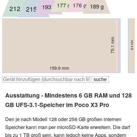
176 g
177 g
189 g
193 g
212 g
215 g
75.1 mm
76.1 mm
76.5 mm
76.8 mm
74 mm
75 mm
7.9 mm
8.4 mm
9.9 mm
8.1 mm
9.4 mm
8 mm
161 mm
162 mm
159.9 mm
166.1 mm
164 mm
165.3 mm
Ausstattung - Mindestens 6 GB RAM und 128
GB UFS-3.1-Speicher im Poco X3 Pro
Den je nach Modell 128 oder 256 GB großen internen
Speicher kann man per microSD-Karte erweitern. Die darf
bis zu 1 TB groß sein, kann jedoch keine Apps, sondern