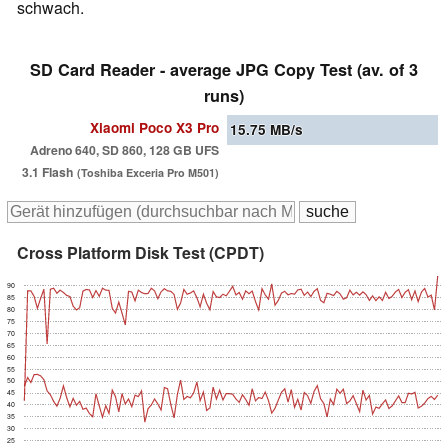
schwach.
SD Card Reader - average JPG Copy Test (av. of 3
runs)
Xiaomi Poco X3 Pro
15.75
MB/s
Adreno 640, SD 860, 128 GB UFS
3.1 Flash
(Toshiba Exceria Pro M501)
Cross Platform Disk Test (CPDT)
90
85
80
75
70
65
60
55
50
45
40
35
30
25