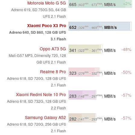
Motorola Moto G 5G
+2%
665
MBit/s
min
max
(603
- 673
)
Adreno 619, SD 750G 5G, 64 GB
UFS 2.1 Flash
Xiaomi Poco X3 Pro
652
MBit/s
min
max
(326
- 669
)
Adreno 640, SD 860, 128 GB UFS
3.1 Flash
Oppo A73 5G
-48%
341
MBit/s
min
max
(323
- 361
)
Mali-G57 MP3, Dimensity 720, 128
GB UFS 2.1 Flash
Realme 8 Pro
-50%
323
MBit/s
min
max
(279
- 332
)
Adreno 618, SD 720G, 128 GB UFS
2.1 Flash
Xiaomi Redmi Note 10 Pro
-57%
283
MBit/s
min
max
(148
- 297
)
Adreno 618, SD 732G, 128 GB UFS
2.2 Flash
Samsung Galaxy A52
-57%
282
MBit/s
min
max
(141
- 293
)
Adreno 618, SD 720G, 256 GB UFS
2.1 Flash