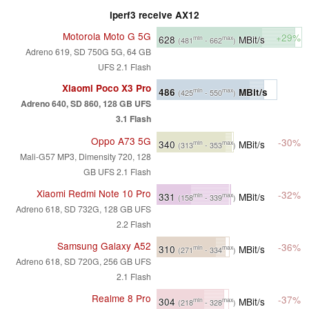
iperf3 receive AX12
Motorola Moto G 5G
+29%
628
MBit/s
min
max
(481
- 662
)
Adreno 619, SD 750G 5G, 64 GB
UFS 2.1 Flash
Xiaomi Poco X3 Pro
486
MBit/s
min
max
(425
- 550
)
Adreno 640, SD 860, 128 GB UFS
3.1 Flash
Oppo A73 5G
-30%
340
MBit/s
min
max
(313
- 353
)
Mali-G57 MP3, Dimensity 720, 128
GB UFS 2.1 Flash
Xiaomi Redmi Note 10 Pro
-32%
331
MBit/s
min
max
(158
- 339
)
Adreno 618, SD 732G, 128 GB UFS
2.2 Flash
Samsung Galaxy A52
-36%
310
MBit/s
min
max
(271
- 334
)
Adreno 618, SD 720G, 256 GB UFS
2.1 Flash
Realme 8 Pro
-37%
304
MBit/s
min
max
(218
- 328
)