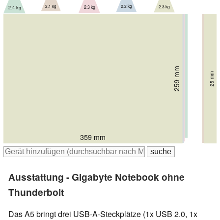
2.2 kg
2.1 kg
2.3 kg
2.3 kg
2.4 kg
248 mm
255 mm
258 mm
258 mm
259 mm
23.9 mm
23 mm
25.3 mm
29 mm
25 mm
369.2 mm
363.4 mm
361 mm
361 mm
359 mm
Ausstattung - Gigabyte Notebook ohne
Thunderbolt
Das A5 bringt drei USB-A-Steckplätze (1x USB 2.0, 1x