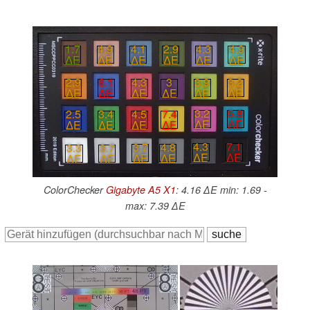
4.3
4.9
1.7
4.9
4.1
2.9
∆E
∆E
∆E
∆E
∆E
∆E
3.9
3.2
4.3
3
2.9
6.1
∆E
∆E
∆E
∆E
∆E
∆E
3.2
5.8
4.5
7.4
2.5
3.4
∆E
∆E
∆E
∆E
∆E
∆E
4.3
7.1
3.7
4.8
3.3
3.7
∆E
∆E
∆E
∆E
∆E
∆E
ColorChecker
Gigabyte A5 X1
: 4.16 ∆E min: 1.69 -
max: 7.39 ∆E