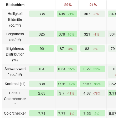
Bildschirm
-29%
-21%
-1
Helligkeit
335
405
307
349
21%
-8%
Bildmitte
(cd/m²)
Brightness
325
378
321
304
16%
-1%
(cd/m²)
Brightness
90
87
83
79
-3%
-8%
Distribution
(%)
Schwarzwert
0.4
0.34
0.27
0.
15%
32%
* (cd/m²)
-3
Kontrast (:1)
838
1191
1137
652
42%
36%
Delta E
2.63
3.7
4.67
3.11
-41%
-78%
Colorchecker
*
Colorchecker
7.71
7.77
7.53
9.57
-1%
2%