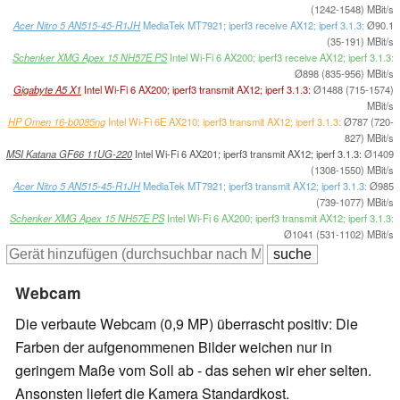
(1242-1548) MBit/s
Acer Nitro 5 AN515-45-R1JH
MediaTek MT7921; iperf3 receive AX12; iperf 3.1.3:
Ø90.1
(35-191) MBit/s
Schenker XMG Apex 15 NH57E PS
Intel Wi-Fi 6 AX200; iperf3 receive AX12; iperf 3.1.3:
Ø898 (835-956) MBit/s
Gigabyte A5 X1
Intel Wi-Fi 6 AX200; iperf3 transmit AX12; iperf 3.1.3:
Ø1488 (715-1574)
MBit/s
HP Omen 16-b0085ng
Intel Wi-Fi 6E AX210; iperf3 transmit AX12; iperf 3.1.3:
Ø787 (720-
827) MBit/s
MSI Katana GF66 11UG-220
Intel Wi-Fi 6 AX201; iperf3 transmit AX12; iperf 3.1.3:
Ø1409
(1308-1550) MBit/s
Acer Nitro 5 AN515-45-R1JH
MediaTek MT7921; iperf3 transmit AX12; iperf 3.1.3:
Ø985
(739-1077) MBit/s
Schenker XMG Apex 15 NH57E PS
Intel Wi-Fi 6 AX200; iperf3 transmit AX12; iperf 3.1.3:
Ø1041 (531-1102) MBit/s
Webcam
Die verbaute Webcam (0,9 MP) überrascht positiv: Die
Farben der aufgenommenen Bilder weichen nur in
geringem Maße vom Soll ab - das sehen wir eher selten.
Ansonsten liefert die Kamera Standardkost.