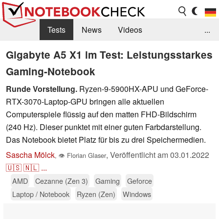
Tests
News
Videos
...
Benchmarks & Tech
Externe Tests
Gigabyte A5 X1 im Test: Leistungsstarkes
Gaming-Notebook
Kaufberatung
Deals
Suche
Jobs
Runde Vorstellung.
Ryzen-9-5900HX-APU und GeForce-
Forum
RTX-3070-Laptop-GPU bringen alle aktuellen
Computerspiele flüssig auf den matten FHD-Bildschirm
(240 Hz). Dieser punktet mit einer guten Farbdarstellung.
Das Notebook bietet Platz für bis zu drei Speichermedien.
Sascha Mölck
,
Veröffentlicht am
03.01.2022
,
👁
Florian Glaser
🇺🇸
🇳🇱
...
AMD
Cezanne (Zen 3)
Gaming
Geforce
Laptop / Notebook
Ryzen (Zen)
Windows