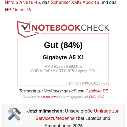
Nitro 5 AN515-45
, das
Schenker XMG Apex 15
und das
HP Omen 16
.
Gut (84%)
Gigabyte A5 X1
AMD Ryzen 9 5900HX
NVIDIA GeForce RTX 3070 Laptop GPU
Gaming - 03/01/2022 - v7
Testgerät zur Verfügung gestellt von
Gigabyte DE
Download der
lizensierten
Bewertungsgrafik als
PNG
/
SVG
Jetzt mitmachen:
Unsere große
Umfrage zur
Servicezufriedenheit
bei Laptops und
Smartphones 2026