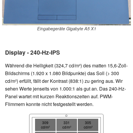
Eingabegeräte Gigabyte A5 X1
Display - 240-Hz-IPS
Während die Helligkeit (324,7 cd/m²) des matten 15,6-Zoll-
Bildschirms (1.920 x 1.080 Bildpunkte) das Soll (> 300
cd/m²) erfüllt, fällt der Kontrast (838:1) zu gering aus. Wir
sehen Werte jenseits von 1.000:1 als gut an. Das 240-Hz-
Panel wartet mit kurzen Reaktionszeiten auf. PWM-
Flimmern konnte nicht festgestellt werden.
309
331
305
cd/m²
cd/m²
cd/m²