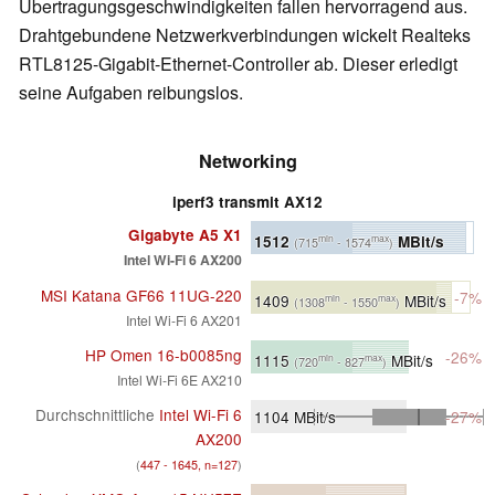
Übertragungsgeschwindigkeiten fallen hervorragend aus.
Drahtgebundene Netzwerkverbindungen wickelt Realteks
RTL8125-Gigabit-Ethernet-Controller ab. Dieser erledigt
seine Aufgaben reibungslos.
Networking
iperf3 transmit AX12
Gigabyte A5 X1
1512
MBit/s
min
max
(715
- 1574
)
Intel Wi-Fi 6 AX200
MSI Katana GF66 11UG-220
-7%
1409
MBit/s
min
max
(1308
- 1550
)
Intel Wi-Fi 6 AX201
HP Omen 16-b0085ng
-26%
1115
MBit/s
min
max
(720
- 827
)
Intel Wi-Fi 6E AX210
Durchschnittliche
Intel Wi-Fi 6
1104
MBit/s
-27%
AX200
(
447 - 1645, n=127
)