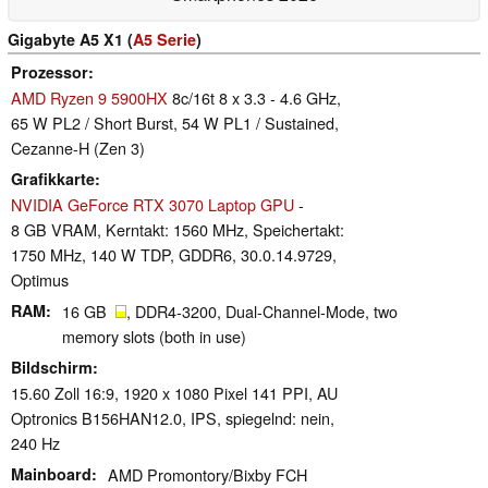
Gigabyte A5 X1 (
A5 Serie
)
Prozessor
AMD Ryzen 9 5900HX
8c/16t 8 x 3.3 - 4.6 GHz,
65 W PL2 / Short Burst, 54 W PL1 / Sustained,
Cezanne-H (Zen 3)
Grafikkarte
NVIDIA GeForce RTX 3070 Laptop GPU
-
8 GB VRAM, Kerntakt: 1560 MHz, Speichertakt:
1750 MHz, 140 W TDP, GDDR6, 30.0.14.9729,
Optimus
RAM
16 GB
, DDR4-3200, Dual-Channel-Mode, two
memory slots (both in use)
Bildschirm
15.60 Zoll 16:9, 1920 x 1080 Pixel 141 PPI, AU
Optronics B156HAN12.0, IPS, spiegelnd: nein,
240 Hz
Mainboard
AMD Promontory/Bixby FCH