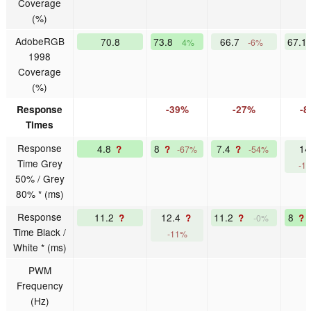
Coverage
(%)
AdobeRGB
70.8
73.8
66.7
67.1
4%
-6%
1998
Coverage
(%)
Response
-39%
-27%
-8
Times
Response
4.8
8
7.4
1
?
?
?
-67%
-54%
Time Grey
-1
50% / Grey
80% * (ms)
Response
11.2
12.4
11.2
8
?
?
?
?
-0%
Time Black /
-11%
White * (ms)
PWM
Frequency
(Hz)