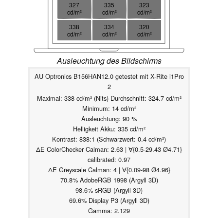
327
335
323
cd/m²
cd/m²
cd/m²
338
334
320
cd/m²
cd/m²
cd/m²
Ausleuchtung des Bildschirms
AU Optronics B156HAN12.0 getestet mit X-Rite i1Pro
2
Maximal: 338 cd/m² (Nits) Durchschnitt: 324.7 cd/m²
Minimum: 14 cd/m²
Ausleuchtung: 90 %
Helligkeit Akku: 335 cd/m²
Kontrast: 838:1 (Schwarzwert: 0.4 cd/m²)
ΔE ColorChecker Calman: 2.63 | ∀{0.5-29.43 Ø4.71}
calibrated: 0.97
ΔE Greyscale Calman: 4 | ∀{0.09-98 Ø4.96}
70.8% AdobeRGB 1998 (Argyll 3D)
98.6% sRGB (Argyll 3D)
69.6% Display P3 (Argyll 3D)
Gamma: 2.129