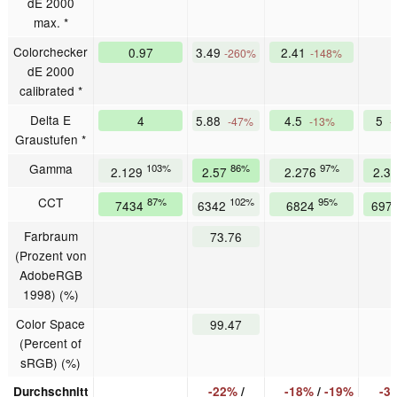
dE 2000
max. *
Colorchecker
0.97
3.49
2.41
-260%
-148%
dE 2000
calibrated *
Delta E
4
5.88
4.5
5
-47%
-13%
-
Graustufen *
Gamma
103%
86%
97%
2.129
2.57
2.276
2.3
CCT
87%
102%
95%
7434
6342
6824
697
Farbraum
73.76
(Prozent von
AdobeRGB
1998) (%)
Color Space
99.47
(Percent of
sRGB) (%)
Durchschnitt
-22%
/
-18%
/
-19%
-3