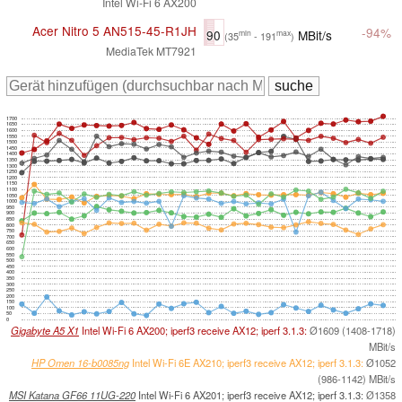
Intel Wi-Fi 6 AX200
Acer Nitro 5 AN515-45-R1JH
-94%
90
MBit/s
min
max
(35
- 191
)
MediaTek MT7921
1700
1650
1600
1550
1500
1450
1400
1350
1300
1250
1200
1150
1100
1050
1000
950
900
850
800
750
700
650
600
550
500
450
400
350
300
250
200
150
100
50
0
Gigabyte A5 X1
Intel Wi-Fi 6 AX200; iperf3 receive AX12; iperf 3.1.3:
Ø1609 (1408-1718)
MBit/s
HP Omen 16-b0085ng
Intel Wi-Fi 6E AX210; iperf3 receive AX12; iperf 3.1.3:
Ø1052
(986-1142) MBit/s
MSI Katana GF66 11UG-220
Intel Wi-Fi 6 AX201; iperf3 receive AX12; iperf 3.1.3:
Ø1358