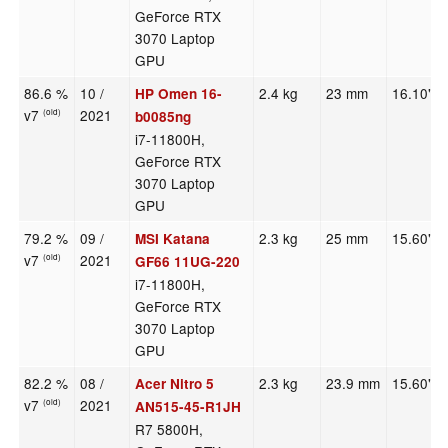
GeForce RTX
3070 Laptop
GPU
86.6 %
10 /
2.4 kg
23 mm
16.10"
HP Omen 16-
v7
2021
(old)
b0085ng
i7-11800H,
GeForce RTX
3070 Laptop
GPU
79.2 %
09 /
2.3 kg
25 mm
15.60"
MSI Katana
v7
2021
(old)
GF66 11UG-220
i7-11800H,
GeForce RTX
3070 Laptop
GPU
82.2 %
08 /
2.3 kg
23.9 mm
15.60"
Acer Nitro 5
v7
2021
(old)
AN515-45-R1JH
R7 5800H,