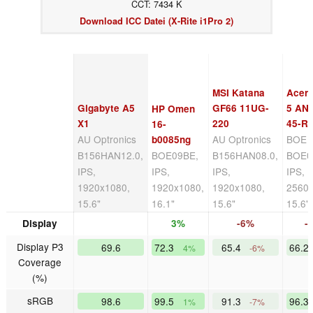
CCT: 7434 K
Download ICC Datei (X-Rite i1Pro 2)
MSI Katana
Acer 
Gigabyte A5
GF66 11UG-
5 AN
HP Omen
X1
220
45-R
16-
AU Optronics
AU Optronics
BOE
b0085ng
B156HAN12.0,
BOE09BE,
B156HAN08.0,
BOE0
IPS,
IPS,
IPS,
IPS,
1920x1080,
1920x1080,
1920x1080,
2560x
15.6"
16.1"
15.6"
15.6"
Display
3%
-6%
-
Display P3
69.6
72.3
65.4
66.2
4%
-6%
Coverage
(%)
sRGB
98.6
99.5
91.3
96.3
1%
-7%