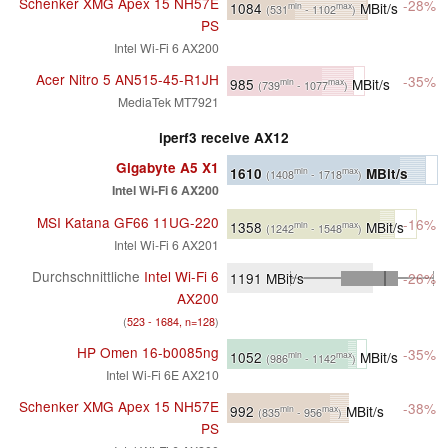
Schenker XMG Apex 15 NH57E
-28%
1084
MBit/s
min
max
(531
- 1102
)
PS
Intel Wi-Fi 6 AX200
Acer Nitro 5 AN515-45-R1JH
-35%
985
MBit/s
min
max
(739
- 1077
)
MediaTek MT7921
iperf3 receive AX12
Gigabyte A5 X1
1610
MBit/s
min
max
(1408
- 1718
)
Intel Wi-Fi 6 AX200
MSI Katana GF66 11UG-220
-16%
1358
MBit/s
min
max
(1242
- 1548
)
Intel Wi-Fi 6 AX201
Durchschnittliche
Intel Wi-Fi 6
1191
MBit/s
-26%
AX200
(
523 - 1684, n=128
)
HP Omen 16-b0085ng
-35%
1052
MBit/s
min
max
(986
- 1142
)
Intel Wi-Fi 6E AX210
Schenker XMG Apex 15 NH57E
-38%
992
MBit/s
min
max
(835
- 956
)
PS