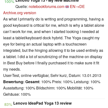
Lenovo Yoga 13 - My New Machine
100%
Quelle:
notebookforums.com
EN→DE
Archive.org version
As what I primarily do is writing and programming, having a
good keyboard is critical for me, which is why a tablet alone
can’t work for me, and when I started looking I needed at
least a tablet/keyboard dock hybrid. The Yoga caught my
eye for being an actual laptop with a touchscreen
integrated, but the hinging allowing it to be used entirely as
a tablet. I did a lot of scrutinizing of the machine on display
in Best Buy before I finally purchased it to make sure it fit
my needs.
User-Test, online verfügbar, Sehr kurz, Datum: 13.01.2013
Bewertung:
Gesamt
: 100% Preis: 100% Leistung: 100%
Ausstattung: 100% Bildschirm: 100% Mobilität: 100%
Gehäuse: 100%
Lenovo IdeaPad Yoga 13 review
83%