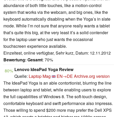
abundance of both little touches, like a motion-control
system that works via the webcam, and big ones, like the
keyboard automatically disabling when the Yoga’s in slate
mode. While I’m not sure that anyone really wants a tablet
that’s quite this big, at the very least it’s a solid contender
for the laptop user who just wants the occasional
touchscreen experience available.
Einzeltest, online verfügbar, Sehr kurz, Datum: 12.11.2012
Bewertung:
Gesamt
: 70%
Lenovo IdeaPad Yoga Review
80%
Quelle:
Laptop Mag
EN→DE
Archive.org version
The IdeaPad Yoga is an able contortionist, blurring the line
between laptop and tablet, while enabling users to explore
the full capabilities of Windows 8. The soft-touch design,
comfortable keyboard and swift performance also impresss.
Those willing to spend $200 more may prefer the Dell XPS
12, which sports a brighter and higher-res 1080p screen