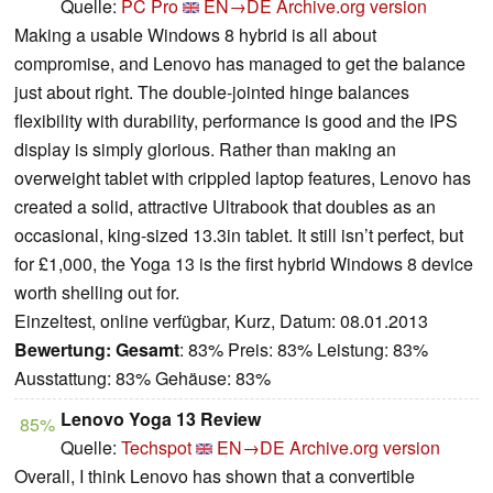
Quelle:
PC Pro
EN→DE
Archive.org version
Making a usable Windows 8 hybrid is all about
compromise, and Lenovo has managed to get the balance
just about right. The double-jointed hinge balances
flexibility with durability, performance is good and the IPS
display is simply glorious. Rather than making an
overweight tablet with crippled laptop features, Lenovo has
created a solid, attractive Ultrabook that doubles as an
occasional, king-sized 13.3in tablet. It still isn’t perfect, but
for £1,000, the Yoga 13 is the first hybrid Windows 8 device
worth shelling out for.
Einzeltest, online verfügbar, Kurz, Datum: 08.01.2013
Bewertung:
Gesamt
: 83% Preis: 83% Leistung: 83%
Ausstattung: 83% Gehäuse: 83%
Lenovo Yoga 13 Review
85%
Quelle:
Techspot
EN→DE
Archive.org version
Overall, I think Lenovo has shown that a convertible