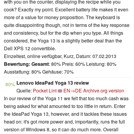
with you on the counter, displaying the recipe while you
cook? Exactly my point. Excellent battery life makes it even
more of a value for money proposition. The keyboard is
quite disappointing though, not in terms of the key response
and consistency, but for the dip when you type. All things
considered, the Yoga 13 is a slightly better deal than the
Dell XPS 12 convertible.
Einzeltest, online verfügbar, Kurz, Datum: 07.02.2013
Bewertung:
Gesamt
: 80% Preis: 60% Leistung: 80%
Ausstattung: 80% Gehäuse: 70%
Lenovo IdeaPad Yoga 13 review
80%
Quelle:
Pocket Lint
EN→DE
Archive.org version
In our review of the Yoga 11 we felt that too much cash was
being asked for what amounted to too little in return. Enter
the IdeaPad Yoga 13, however, and it tackles these issues
head on: it's got more power and, importantly, runs the full
version of Windows 8, so it can do much more. Overall