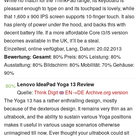
While no match for the ThinkPad range, its keyboard is
pleasant enough to type on and its touchpad is lovely, while
that 1,600 x 900 IPS screen supports 10-finger touch. It also
has plenty of power under the hood, and backs this with
decent battery life. If a more affordable Core i3/i5 version
becomes available in the UK, it’ll be a steal.
Einzeltest, online verfügbar, Lang, Datum: 20.02.2013
Bewertung:
Gesamt
: 80% Preis: 80% Leistung: 80%
Ausstattung: 80% Bildschirm: 80% Mobilität: 70% Gehäuse:
90%
Lenovo IdeaPad Yoga 13 Review
80%
Quelle:
Think Digit
EN→DE
Archive.org version
The Yoga 13 has a rather enthralling design, mostly
because of the dexterous design. It remains very thin as an
ultrabook, and the ability to sustain various Yoga positions
makes it useful in various usage scenarios otherwise
unimagined till now. Ever thought your ultrabook could sit