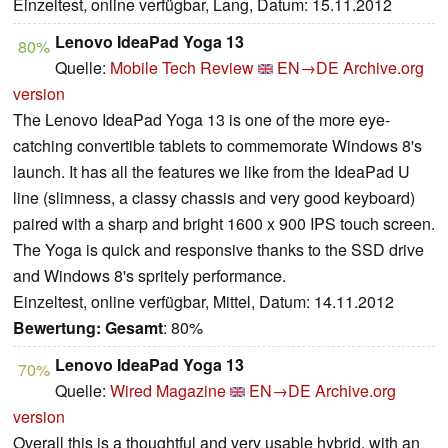
Einzeltest, online verfügbar, Lang, Datum: 15.11.2012
Lenovo IdeaPad Yoga 13
80%
Quelle:
Mobile Tech Review
EN→DE
Archive.org
version
The Lenovo IdeaPad Yoga 13 is one of the more eye-
catching convertible tablets to commemorate Windows 8's
launch. It has all the features we like from the IdeaPad U
line (slimness, a classy chassis and very good keyboard)
paired with a sharp and bright 1600 x 900 IPS touch screen.
The Yoga is quick and responsive thanks to the SSD drive
and Windows 8's spritely performance.
Einzeltest, online verfügbar, Mittel, Datum: 14.11.2012
Bewertung:
Gesamt
: 80%
Lenovo IdeaPad Yoga 13
70%
Quelle:
Wired Magazine
EN→DE
Archive.org
version
Overall this is a thoughtful and very usable hybrid, with an