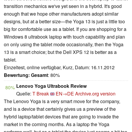
transition mechanics we've yet seen in a hybrid. It's good
enough that we hope other manufacturers adopt similar
designs, but at a better size—the Yoga 13 is just a little too
big for comfortable use as a tablet. If you are shopping for a
Windows 8 ultrabook laptop with touch capability and plan
on only using the tablet mode occasionally, then the Yoga
13 is a smart choice; but the Dell XPS 12 is better as a
tablet.
Einzeltest, online verfügbar, Kurz, Datum: 16.11.2012
Bewertung:
Gesamt
: 80%
Lenovo Yoga Ultrabook Review
80%
Quelle:
T Break
EN→DE
Archive.org version
The Lenovo Yoga is a very smart move for the company,
and is a device that certainly gives us a preview of the
hybrid laptop/tablet devices that are going to invade the
market in the coming months. As a laptop the Yoga
performs well, but as a tablet the device just seems a bit too