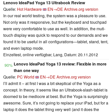
Lenovo IdeaPad Yoga 13 Ultrabook Review
Quelle:
Hot Hardware
EN→DE
Archive.org version
In our real world testing, the system was a pleasure to use.
Not only was it responsive, but the keyboard and touchpad
were very comfortable to use as well. In addition, the muti-
touch display was quick to respond to our demands and we
found it to be useful in all configurations—tablet, stand, tent,
and even laptop mode.
Einzeltest, online verfügbar, Lang, Datum: 20.11.2012
Lenovo IdeaPad Yoga 13 review: Flexible in more
90%
than one way
Quelle:
PC World
EN→DE
Archive.org version
I’ll admit it – at first I was a bit skeptical of the Yoga as a
concept. In theory, it seems like an Ultrabook-slash-tablet is
doomed to be mediocre at best. But the Yoga is surprisingly
awesome. Sure, it’s not going to replace your iPad, but for a
laptop it does the tablet thing very well (and it does the