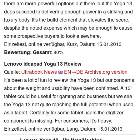
there are more-powerful options out there, but the Yoga 13
does succeed in delivering enough power in a striking and
luxury body. It's the build element that elevates the score,
despite the noted expense which may be enough to cause
some prospective buyers to look elsewhere.
Einzeltest, online verfügbar, Kurz, Datum: 15.01.2013
Bewertung:
Gesamt
: 80%
Lenovo Ideapad Yoga 13 Review
Quelle:
Ultrabook News
EN→DE
Archive.org version
It’s been a lot of fun to review the Yoga 13 but our concerns
about the weight and usability have been confirmed. A 13”
tablet could be useful for gaming and business but we see
the Yoga 13 not quite reaching the full potential when used
as a tablet. Certainly for some tablet users the digitizer
component is missing. For consumers, it’s heavy.
Einzeltest, online verfügbar, Lang, Datum: 15.01.2013