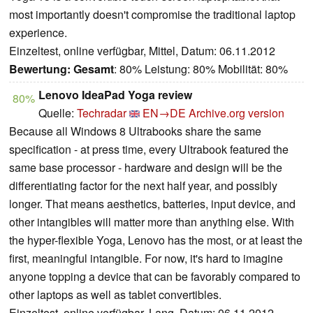
most importantly doesn't compromise the traditional laptop
experience.
Einzeltest, online verfügbar, Mittel, Datum: 06.11.2012
Bewertung:
Gesamt
: 80% Leistung: 80% Mobilität: 80%
Lenovo IdeaPad Yoga review
80%
Quelle:
Techradar
EN→DE
Archive.org version
Because all Windows 8 Ultrabooks share the same
specification - at press time, every Ultrabook featured the
same base processor - hardware and design will be the
differentiating factor for the next half year, and possibly
longer. That means aesthetics, batteries, input device, and
other intangibles will matter more than anything else. With
the hyper-flexible Yoga, Lenovo has the most, or at least the
first, meaningful intangible. For now, it's hard to imagine
anyone topping a device that can be favorably compared to
other laptops as well as tablet convertibles.
Einzeltest, online verfügbar, Lang, Datum: 06.11.2012