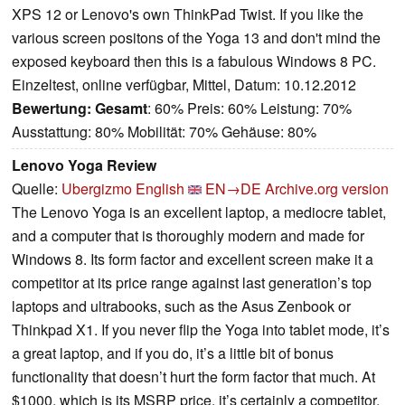
XPS 12 or Lenovo's own ThinkPad Twist. If you like the
various screen positons of the Yoga 13 and don't mind the
exposed keyboard then this is a fabulous Windows 8 PC.
Einzeltest, online verfügbar, Mittel, Datum: 10.12.2012
Bewertung:
Gesamt
: 60% Preis: 60% Leistung: 70%
Ausstattung: 80% Mobilität: 70% Gehäuse: 80%
Lenovo Yoga Review
Quelle:
Ubergizmo English
EN→DE
Archive.org version
The Lenovo Yoga is an excellent laptop, a mediocre tablet,
and a computer that is thoroughly modern and made for
Windows 8. Its form factor and excellent screen make it a
competitor at its price range against last generation’s top
laptops and ultrabooks, such as the Asus Zenbook or
Thinkpad X1. If you never flip the Yoga into tablet mode, it’s
a great laptop, and if you do, it’s a little bit of bonus
functionality that doesn’t hurt the form factor that much. At
$1000, which is its MSRP price, it’s certainly a competitor,