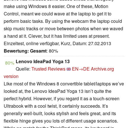
make using Windows 8 easier. One of these, Motion
Control, meant we could wave at the laptop to get it to
perform basic tasks. By using the webcam the laptop could
skip music tracks or move between photos when we waved
a hand at it. Clever, but it has limited uses at present.
Einzeltest, online verfügbar, Kurz, Datum: 27.02.2013
Bewertung:
Gesamt
: 80%
Lenovo IdeaPad Yoga 13
80%
Quelle:
Trusted Reviews
EN→DE
Archive.org
version
Like most of the Windows 8 convertible tablet/laptops we’ve
looked at, the Lenovo IdeaPad Yoga 13 isn’t quite the
perfect hybrid. However, if you regard it as a touch-screen
Ultrabook with a cool twist, it certainly succeeds. It’s
generally well-built, looks stylish and feels great, and its
flexible hinge gives you lots of different usage scenarios.