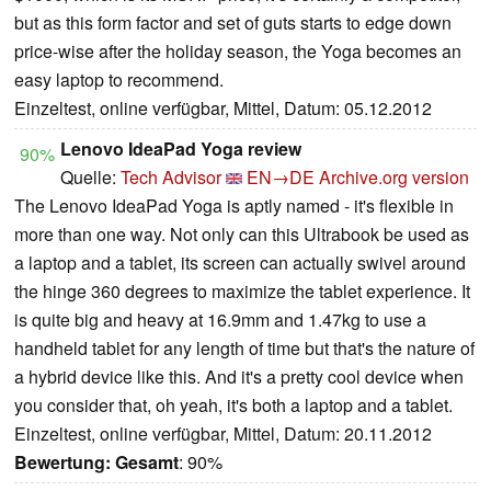
but as this form factor and set of guts starts to edge down
price-wise after the holiday season, the Yoga becomes an
easy laptop to recommend.
Einzeltest, online verfügbar, Mittel, Datum: 05.12.2012
Lenovo IdeaPad Yoga review
90%
Quelle:
Tech Advisor
EN→DE
Archive.org version
The Lenovo IdeaPad Yoga is aptly named - it's flexible in
more than one way. Not only can this Ultrabook be used as
a laptop and a tablet, its screen can actually swivel around
the hinge 360 degrees to maximize the tablet experience. It
is quite big and heavy at 16.9mm and 1.47kg to use a
handheld tablet for any length of time but that's the nature of
a hybrid device like this. And it's a pretty cool device when
you consider that, oh yeah, it's both a laptop and a tablet.
Einzeltest, online verfügbar, Mittel, Datum: 20.11.2012
Bewertung:
Gesamt
: 90%