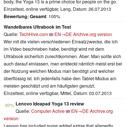
body, the Yoga 13 is a prime choice for people on the go.
Einzeltest, online verfügbar, Lang, Datum: 26.07.2013
Bewertung:
Gesamt
: 100%
Wandelbares Ultrabook im Test
Quelle:
TechHive.com
EN→DE
Archive.org version
Wer mit die vielen verschiedenen Einsatzzwecke, die ich
im Video beschrieben habe, benötigt wird mit dem
Ultrabook sicherlich zurechtkommen. Aber: Man sollte sich
auch darauf einlassen, man entdeckt nämlich meist erst bei
der Nutzung welchen Modus man benötigt und welcher
überflüssig ist. Ich jedenfalls habe den Tablet-Modus am
meisten geschätzt und am häufigsten genutzt.
Einzeltest, online verfügbar, Mittel, Datum: 03.07.2013
Lenovo Ideapad Yoga 13 review
80%
Quelle:
Computer Active
EN→DE
Archive.org
version
Lenovo has included some added extras that allegedly