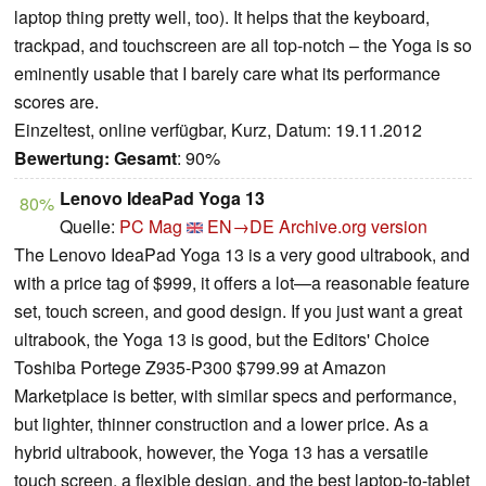
laptop thing pretty well, too). It helps that the keyboard,
trackpad, and touchscreen are all top-notch – the Yoga is so
eminently usable that I barely care what its performance
scores are.
Einzeltest, online verfügbar, Kurz, Datum: 19.11.2012
Bewertung:
Gesamt
: 90%
Lenovo IdeaPad Yoga 13
80%
Quelle:
PC Mag
EN→DE
Archive.org version
The Lenovo IdeaPad Yoga 13 is a very good ultrabook, and
with a price tag of $999, it offers a lot—a reasonable feature
set, touch screen, and good design. If you just want a great
ultrabook, the Yoga 13 is good, but the Editors' Choice
Toshiba Portege Z935-P300 $799.99 at Amazon
Marketplace is better, with similar specs and performance,
but lighter, thinner construction and a lower price. As a
hybrid ultrabook, however, the Yoga 13 has a versatile
touch screen, a flexible design, and the best laptop-to-tablet