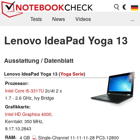
Tests
News
Videos
...
Benchmarks & Tech
Externe Tests
Lenovo IdeaPad Yoga 13
Kaufberatung
Deals
Suche
Jobs
Ausstattung / Datenblatt
Forum
Lenovo IdeaPad Yoga 13 (
Yoga Serie
)
Prozessor
Intel Core i5-3317U
2c/4t 2 x
1.7 - 2.6 GHz, Ivy Bridge
Grafikkarte
Intel HD Graphics 4000
,
Kerntakt: 350 MHz,
9.17.10.2843
RAM
4 GB
, Single-Channel 11-11-11-28 PC3-12800