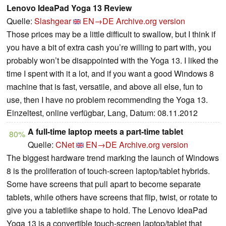
Lenovo IdeaPad Yoga 13 Review
Quelle:
Slashgear
EN→DE
Archive.org version
Those prices may be a little difficult to swallow, but I think if
you have a bit of extra cash you’re willing to part with, you
probably won’t be disappointed with the Yoga 13. I liked the
time I spent with it a lot, and if you want a good Windows 8
machine that is fast, versatile, and above all else, fun to
use, then I have no problem recommending the Yoga 13.
Einzeltest, online verfügbar, Lang, Datum: 08.11.2012
A full-time laptop meets a part-time tablet
80%
Quelle:
CNet
EN→DE
Archive.org version
The biggest hardware trend marking the launch of Windows
8 is the proliferation of touch-screen laptop/tablet hybrids.
Some have screens that pull apart to become separate
tablets, while others have screens that flip, twist, or rotate to
give you a tabletlike shape to hold. The Lenovo IdeaPad
Yoga 13 is a convertible touch-screen laptop/tablet that