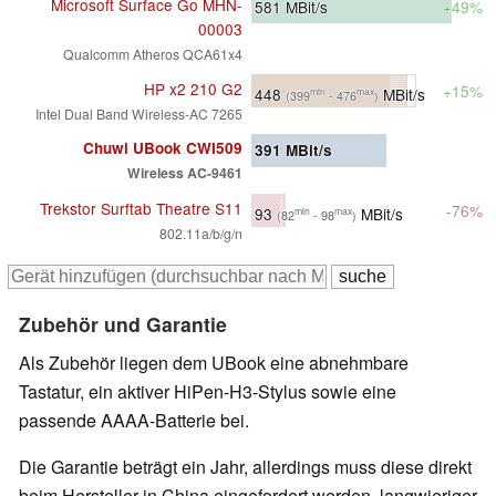
Microsoft Surface Go MHN-
581
MBit/s
+49%
00003
Qualcomm Atheros QCA61x4
HP x2 210 G2
+15%
448
MBit/s
min
max
(399
- 476
)
Intel Dual Band Wireless-AC 7265
Chuwi UBook CWI509
391
MBit/s
Wireless AC-9461
Trekstor Surftab Theatre S11
-76%
93
MBit/s
min
max
(82
- 98
)
802.11a/b/g/n
Zubehör und Garantie
Als Zubehör liegen dem UBook eine abnehmbare
Tastatur, ein aktiver HiPen-H3-Stylus sowie eine
passende AAAA-Batterie bei.
Die Garantie beträgt ein Jahr, allerdings muss diese direkt
beim Hersteller in China eingefordert werden, langwieriger