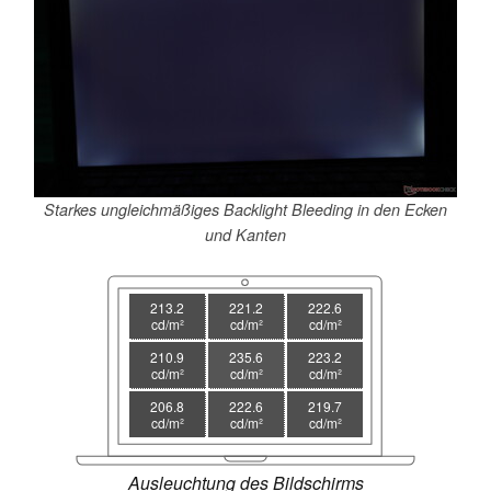
Starkes ungleichmäßiges Backlight Bleeding in den Ecken
und Kanten
213.2
221.2
222.6
cd/m²
cd/m²
cd/m²
210.9
235.6
223.2
cd/m²
cd/m²
cd/m²
206.8
222.6
219.7
cd/m²
cd/m²
cd/m²
Ausleuchtung des Bildschirms