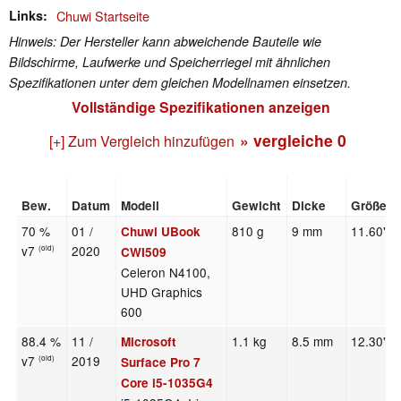
Links
Chuwi Startseite
Hinweis: Der Hersteller kann abweichende Bauteile wie
Bildschirme, Laufwerke und Speicherriegel mit ähnlichen
Spezifikationen unter dem gleichen Modellnamen einsetzen.
Vollständige Spezifikationen anzeigen
» vergleiche
0
[+] Zum Vergleich hinzufügen
Bew.
Datum
Modell
Gewicht
Dicke
Größe
70 %
01 /
810 g
9 mm
11.60"
Chuwi UBook
v7
2020
(old)
CWI509
Celeron N4100,
UHD Graphics
600
88.4 %
11 /
1.1 kg
8.5 mm
12.30"
Microsoft
v7
2019
(old)
Surface Pro 7
Core i5-1035G4