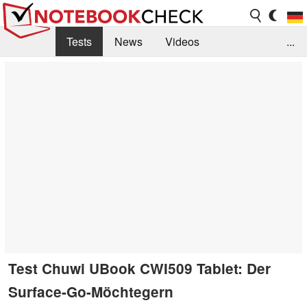
Tests
News
Videos
...
Benchmarks & Tech
Externe Tests
Kaufberatung
Deals
Suche
Jobs
Forum
Test Chuwi UBook CWI509 Tablet: Der
Surface-Go-Möchtegern