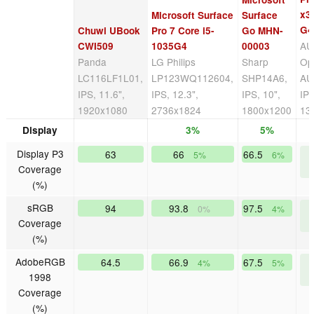
x3
Microsoft Surface
Surface
G4
Chuwi UBook
Pro 7 Core i5-
Go MHN-
AU
CWI509
1035G4
00003
Panda
LG Philips
Sharp
Op
LC116LF1L01,
LP123WQ112604,
SHP14A6,
AU
IPS, 11.6",
IPS, 12.3",
IPS, 10",
IPS
1920x1080
2736x1824
1800x1200
13
Display
3%
5%
Display P3
63
66
66.5
5%
6%
Coverage
(%)
sRGB
94
93.8
97.5
0%
4%
Coverage
(%)
AdobeRGB
64.5
66.9
67.5
4%
5%
1998
Coverage
(%)