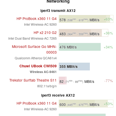
Networking
iperf3 transmit AX12
HP ProBook x360 11 G4
+63%
578
MBit/s
min
max
(538
- 619
)
Intel Wireless-AC 9260
HP x2 210 G2
+36%
483
MBit/s
min
max
(364
- 559
)
Intel Dual Band Wireless-AC 7265
Microsoft Surface Go MHN-
476
MBit/s
+34%
00003
Qualcomm Atheros QCA61x4
Chuwi UBook CWI509
355
MBit/s
Wireless AC-9461
Trekstor Surftab Theatre S11
-77%
82
MBit/s
min
max
(71
- 89
)
802.11a/b/g/n
iperf3 receive AX12
HP ProBook x360 11 G4
+53%
600
MBit/s
min
max
(445
- 675
)
Intel Wireless-AC 9260