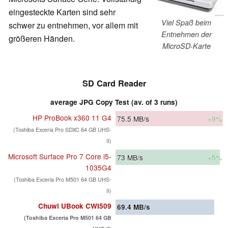
eingesteckte Karten sind sehr
Viel Spaß beim
schwer zu entnehmen, vor allem mit
Entnehmen der
größeren Händen.
MicroSD-Karte
SD Card Reader
average JPG Copy Test (av. of 3 runs)
HP ProBook x360 11 G4
75.5
MB/s
+9%
(Toshiba Exceria Pro SDXC 64 GB UHS-
II)
Microsoft Surface Pro 7 Core i5-
73
MB/s
+5%
1035G4
(Toshiba Exceria Pro M501 64 GB UHS-
II)
Chuwi UBook CWI509
69.4
MB/s
(Toshiba Exceria Pro M501 64 GB