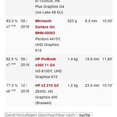
i5-1035G4, Iris
Plus Graphics G4
(Ice Lake 48 EU)
83.3 %
09 /
523 g
8.3 mm
10.00"
Microsoft
v7
2018
(old)
Surface Go
MHN-00003
Pentium 4415Y,
UHD Graphics
615
82.5 %
09 /
1.4 kg
19.9 mm
11.60"
HP ProBook
v7
2019
(old)
x360 11 G4
m3-8100Y, UHD
Graphics 615
77.3 %
12 /
1.2 kg
23.5 mm
10.10"
HP x2 210 G2
v6
2018
Z8350, HD
(old)
Graphics 400
(Braswell)