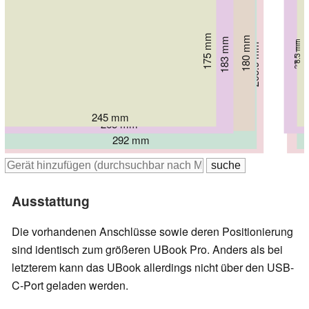
179.3 mm
175 mm
180 mm
183 mm
8.3 mm
23.5 mm
9.3 mm
205.9 mm
9 mm
201 mm
8.5 mm
19.9 mm
245 mm
290.4 mm
290 mm
265 mm
292 mm
300 mm
Ausstattung
Die vorhandenen Anschlüsse sowie deren Positionierung
sind identisch zum größeren UBook Pro. Anders als bei
letzterem kann das UBook allerdings nicht über den USB-
C-Port geladen werden.