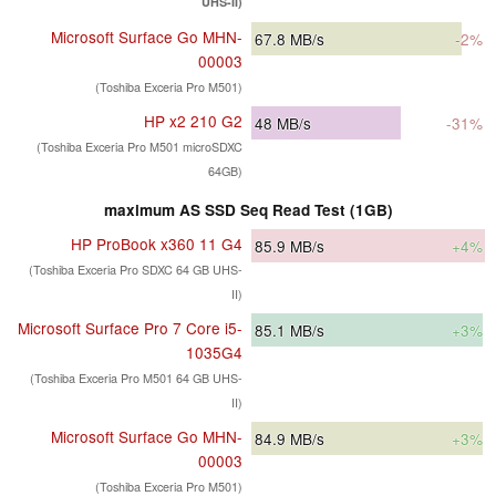
UHS-II)
Microsoft Surface Go MHN-
67.8
MB/s
-2%
00003
(Toshiba Exceria Pro M501)
HP x2 210 G2
48
MB/s
-31%
(Toshiba Exceria Pro M501 microSDXC
64GB)
maximum AS SSD Seq Read Test (1GB)
HP ProBook x360 11 G4
85.9
MB/s
+4%
(Toshiba Exceria Pro SDXC 64 GB UHS-
II)
Microsoft Surface Pro 7 Core i5-
85.1
MB/s
+3%
1035G4
(Toshiba Exceria Pro M501 64 GB UHS-
II)
Microsoft Surface Go MHN-
84.9
MB/s
+3%
00003
(Toshiba Exceria Pro M501)