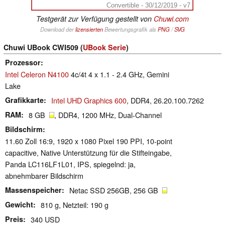
Convertible - 30/12/2019 - v7
Testgerät zur Verfügung gestellt von
Chuwi.com
Download der
lizensierten
Bewertungsgrafik als
PNG
/
SVG
Chuwi UBook CWI509 (
UBook Serie
)
Prozessor
Intel Celeron N4100
4c/4t 4 x 1.1 - 2.4 GHz, Gemini
Lake
Grafikkarte
Intel UHD Graphics 600
, DDR4, 26.20.100.7262
RAM
8 GB
, DDR4, 1200 MHz, Dual-Channel
Bildschirm
11.60 Zoll 16:9, 1920 x 1080 Pixel 190 PPI, 10-point
capacitive, Native Unterstützung für die Stifteingabe,
Panda LC116LF1L01, IPS, spiegelnd: ja,
abnehmbarer Bildschirm
Massenspeicher
Netac SSD 256GB, 256 GB
Gewicht
810 g, Netzteil: 190 g
Preis
340 USD