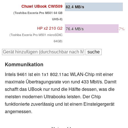
Chuwi UBook CWI509
82.4
MB/s
(Toshiba Exceria Pro M501 64 GB
UHS-II)
HP x2 210 G2
76.4
MB/s
-7%
(Toshiba Exceria Pro M501 microSDXC
64GB)
Kommunikation
Intels 9461 ist ein 1x1 802.11ac WLAN-Chip mit einer
maximale Übertragungsrate von rund 433 Mbit/s. Damit
schafft das UBook nur rund die Hälfte dessen, was die
meisten modernen Ultrabooks leisten. Der Chip
funktionierte zuverlässig und ist einem Einsteigergerät
angemessen.