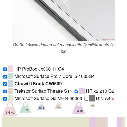
Große Lücken deuten auf mangelhafte Qualitätskontrolle
hin
HP ProBook x360 11 G4
Microsoft Surface Pro 7 Core i5-1035G4
Chuwi UBook CWI509
Trekstor Surftab Theatre S11
HP x2 210 G2
Microsoft Surface Go MHN-00003
DIN A4
❌
523 g
719 g
810 g
1.1 kg
1.2 kg
1.4 kg