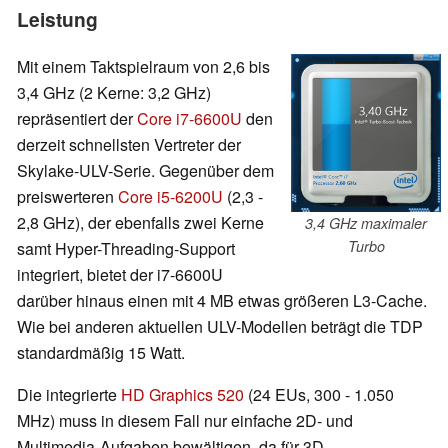
Leistung
Mit einem Taktspielraum von 2,6 bis
3,4 GHz (2 Kerne: 3,2 GHz)
repräsentiert der
Core i7-6600U
den
derzeit schnellsten Vertreter der
Skylake-ULV-Serie. Gegenüber dem
preiswerteren
Core i5-6200U
(2,3 -
2,8 GHz), der ebenfalls zwei Kerne
3,4 GHz maximaler
Turbo
samt Hyper-Threading-Support
integriert, bietet der i7-6600U
darüber hinaus einen mit 4 MB etwas größeren L3-Cache.
Wie bei anderen aktuellen ULV-Modellen beträgt die TDP
standardmäßig 15 Watt.
Die integrierte
HD Graphics 520
(24 EUs, 300 - 1.050
MHz) muss in diesem Fall nur einfache 2D- und
Multimedia-Aufgaben bewältigen, da für 3D-