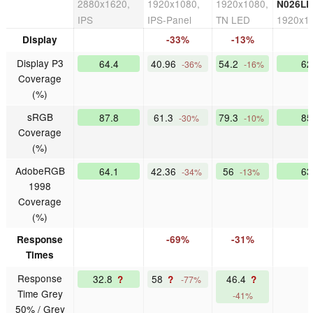
2880x1620,
1920x1080,
1920x1080,
N026L
IPS
IPS-Panel
TN LED
1920x1
Display
-33%
-13%
Display P3
64.4
40.96
54.2
62
-36%
-16%
Coverage
(%)
sRGB
87.8
61.3
79.3
85
-30%
-10%
Coverage
(%)
AdobeRGB
64.1
42.36
56
63
-34%
-13%
1998
Coverage
(%)
Response
-69%
-31%
Times
Response
32.8
58
46.4
?
?
?
-77%
Time Grey
-41%
50% / Grey