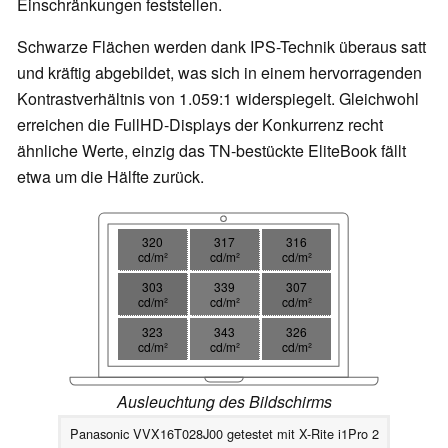
Einschränkungen feststellen.
Schwarze Flächen werden dank IPS-Technik überaus satt
und kräftig abgebildet, was sich in einem hervorragenden
Kontrastverhältnis von 1.059:1 widerspiegelt. Gleichwohl
erreichen die FullHD-Displays der Konkurrenz recht
ähnliche Werte, einzig das TN-bestückte EliteBook fällt
etwa um die Hälfte zurück.
320
317
316
cd/m²
cd/m²
cd/m²
303
339
307
cd/m²
cd/m²
cd/m²
323
343
326
cd/m²
cd/m²
cd/m²
Ausleuchtung des Bildschirms
Panasonic VVX16T028J00 getestet mit X-Rite i1Pro 2