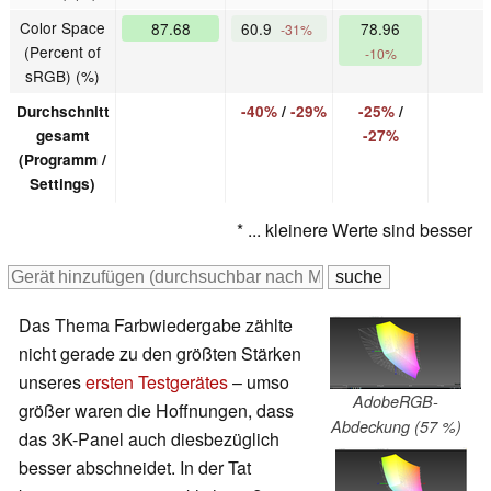
Color Space
87.68
60.9
78.96
-31%
(Percent of
-10%
sRGB) (%)
Durchschnitt
-40%
/
-29%
-25%
/
gesamt
-27%
(Programm /
Settings)
* ... kleinere Werte sind besser
Das Thema Farbwiedergabe zählte
nicht gerade zu den größten Stärken
unseres
ersten Testgerätes
– umso
AdobeRGB-
größer waren die Hoffnungen, dass
Abdeckung (57 %)
das 3K-Panel auch diesbezüglich
besser abschneidet. In der Tat