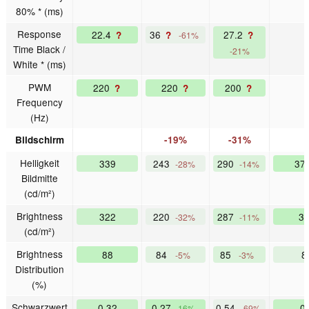
80% * (ms)
Response
22.4
36
27.2
?
?
?
-61%
Time Black /
-21%
White * (ms)
PWM
220
220
200
?
?
?
Frequency
(Hz)
Bildschirm
-19%
-31%
Helligkeit
339
243
290
37
-28%
-14%
Bildmitte
(cd/m²)
Brightness
322
220
287
3
-32%
-11%
(cd/m²)
Brightness
88
84
85
8
-5%
-3%
Distribution
(%)
Schwarzwert
0.32
0.27
0.54
0
16%
-69%