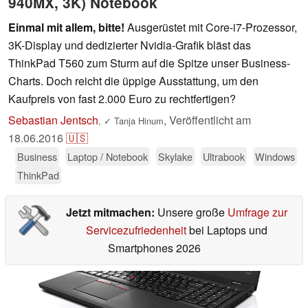
940MX, 3K) Notebook
Einmal mit allem, bitte!
Ausgerüstet mit Core-i7-Prozessor,
3K-Display und dedizierter Nvidia-Grafik bläst das
ThinkPad T560 zum Sturm auf die Spitze unser Business-
Charts. Doch reicht die üppige Ausstattung, um den
Kaufpreis von fast 2.000 Euro zu rechtfertigen?
Sebastian Jentsch
,
Veröffentlicht am
,
✓
Tanja Hinum
18.06.2016
🇺🇸
Business
Laptop / Notebook
Skylake
Ultrabook
Windows
ThinkPad
Jetzt mitmachen:
Unsere große
Umfrage zur
Servicezufriedenheit
bei Laptops und
Smartphones 2026