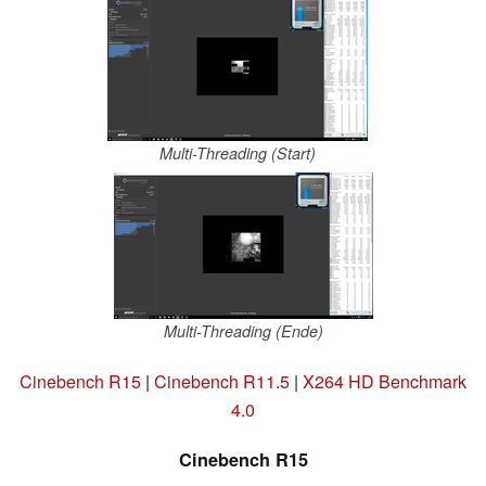
Multi-Threading (Start)
Multi-Threading (Ende)
Cinebench R15
|
Cinebench R11.5
|
X264 HD Benchmark
4.0
Cinebench R15