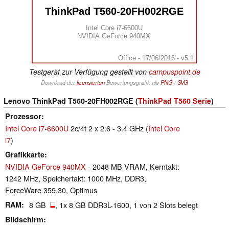
ThinkPad T560-20FH002RGE
Intel Core i7-6600U
NVIDIA GeForce 940MX
Office - 17/06/2016 - v5.1
Testgerät zur Verfügung gestellt von
campuspoint.de
Download der
lizensierten
Bewertungsgrafik als
PNG
/
SVG
Lenovo ThinkPad T560-20FH002RGE (
ThinkPad T560 Serie
)
Prozessor
Intel Core i7-6600U
2c/4t 2 x 2.6 - 3.4 GHz (
Intel Core
i7
)
Grafikkarte
NVIDIA GeForce 940MX
- 2048 MB VRAM, Kerntakt:
1242 MHz, Speichertakt: 1000 MHz, DDR3,
ForceWare 359.30, Optimus
RAM
8 GB
, 1x 8 GB DDR3L-1600, 1 von 2 Slots belegt
Bildschirm