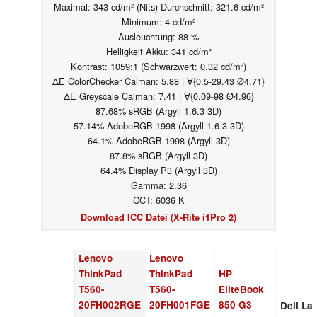
Maximal: 343 cd/m² (Nits) Durchschnitt: 321.6 cd/m²
Minimum: 4 cd/m²
Ausleuchtung: 88 %
Helligkeit Akku: 341 cd/m²
Kontrast: 1059:1 (Schwarzwert: 0.32 cd/m²)
ΔE ColorChecker Calman: 5.88 | ∀{0.5-29.43 Ø4.71}
ΔE Greyscale Calman: 7.41 | ∀{0.09-98 Ø4.96}
87.68% sRGB (Argyll 1.6.3 3D)
57.14% AdobeRGB 1998 (Argyll 1.6.3 3D)
64.1% AdobeRGB 1998 (Argyll 3D)
87.8% sRGB (Argyll 3D)
64.4% Display P3 (Argyll 3D)
Gamma: 2.36
CCT: 6036 K
Download ICC Datei (X-Rite i1Pro 2)
Lenovo
Lenovo
ThinkPad
ThinkPad
HP
T560-
T560-
EliteBook
20FH002RGE
20FH001FGE
850 G3
Dell La