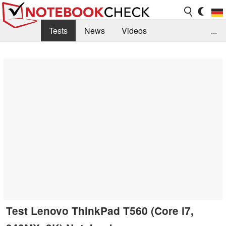
Tests
News
Videos
...
Benchmarks & Tech
Externe Tests
Kaufberatung
Deals
Suche
Jobs
Forum
Test Lenovo ThinkPad T560 (Core i7,