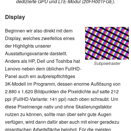
dedizierte GPU und LTE-Modul (20FH001FGE).
Display
Beginnen wir also direkt mit dem
Display, welches zweifellos eines
der Highlights unserer
Ausstattungsvariante darstellt.
Anders als HP, Dell und Toshiba hat
Subpixelraster
Lenovo neben dem üblichen FullHD-
Panel auch ein aufpreispflichtiges
3K-Modell im Programm, dessen enorme Auflösung von
2.880 x 1.620 Bildpunkten die Pixeldichte auf satte 212
ppi (FullHD-Variante: 141 ppi) nach oben schraubt. Um
diese Pixelmenge nativ und ohne Skalierungsfaktor
nutzen zu können, sollte man über sehr gute Augen
verfügen, wird dann dafür aber auch mit einer geradezu
gigantischen Arbeitsfläche belohnt. Für die meisten