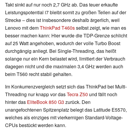
Takt sinkt auf nur noch 2,7 GHz ab. Das teuer erkaufte
Leistungspotential i7 bleibt somit zu großen Teilen auf der
Strecke – dies ist insbesondere deshalb ärgerlich, weil
Lenovo mit dem
ThinkPad T460s
selbst zeigt, wie man es
besser machen kann: Hier wurde die TDP-Grenze schlicht
auf 25 Watt angehoben, wodurch der volle Turbo Boost
durchgängig anliegt. Bei Single-Threading, das heißt
solange nur ein Kern belastet wird, limitiert der Verbrauch
dagegen nicht und die maximalen 3,4 GHz werden auch
beim T560 recht stabil gehalten.
Im Konkurrenzvergleich setzt sich das ThinkPad bei Multi-
Threading nur knapp vor das
Tecra Z50
und fällt noch
hinter das
EliteBook 850 G3
zurück. Den
unangefochtenen Spitzenplatz belegt das Latitude E5570,
welches als einziges mit vierkernigen Standard-Voltage-
CPUs bestückt werden kann.