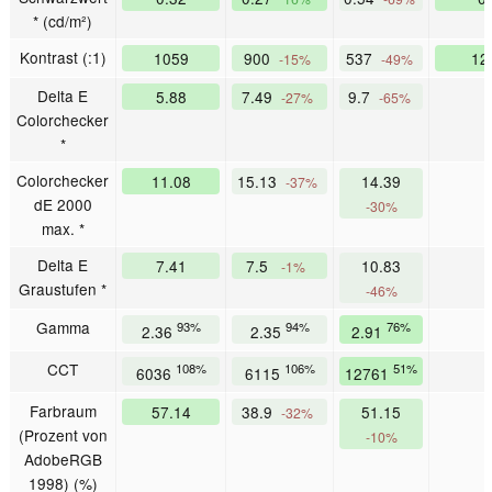
* (cd/m²)
Kontrast (:1)
1059
900
537
12
-15%
-49%
Delta E
5.88
7.49
9.7
-27%
-65%
Colorchecker
*
Colorchecker
11.08
15.13
14.39
-37%
dE 2000
-30%
max. *
Delta E
7.41
7.5
10.83
-1%
Graustufen *
-46%
Gamma
93%
94%
76%
2.36
2.35
2.91
CCT
108%
106%
51%
6036
6115
12761
Farbraum
57.14
38.9
51.15
-32%
(Prozent von
-10%
AdobeRGB
1998) (%)