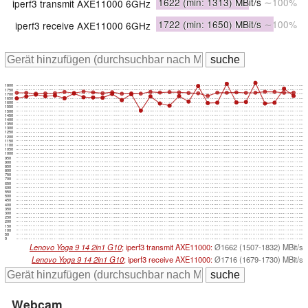
1622
(min: 1313)
MBit/s
∼100%
iperf3 transmit AXE11000 6GHz
1722
(min: 1650)
MBit/s
∼100%
iperf3 receive AXE11000 6GHz
1800
1750
1700
1650
1600
1550
1500
1450
1400
1350
1300
1250
1200
1150
1100
1050
1000
950
900
850
800
750
700
650
600
550
500
450
400
350
300
250
200
150
100
50
0
Lenovo Yoga 9 14 2in1 G10
; iperf3 transmit AXE11000:
Ø1662 (1507-1832) MBit/s
Lenovo Yoga 9 14 2in1 G10
; iperf3 receive AXE11000:
Ø1716 (1679-1730) MBit/s
Webcam