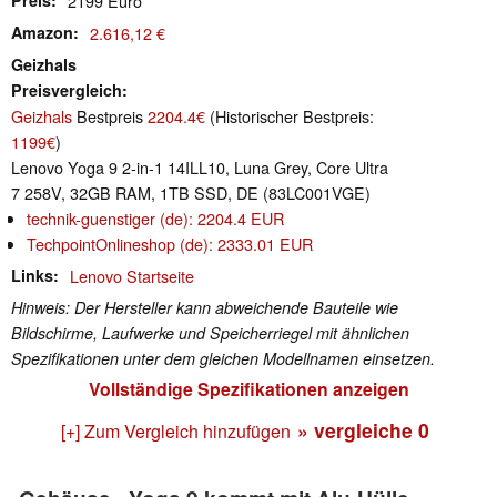
Preis
2199 Euro
Amazon
2.616,12 €
Geizhals
Preisvergleich
Geizhals
Bestpreis
2204.4€
(Historischer Bestpreis:
1199€
)
Lenovo Yoga 9 2-in-1 14ILL10, Luna Grey, Core Ultra
7 258V, 32GB RAM, 1TB SSD, DE (83LC001VGE)
technik-guenstiger (de): 2204.4 EUR
TechpointOnlineshop (de): 2333.01 EUR
Links
Lenovo Startseite
Hinweis: Der Hersteller kann abweichende Bauteile wie
Bildschirme, Laufwerke und Speicherriegel mit ähnlichen
Spezifikationen unter dem gleichen Modellnamen einsetzen.
Vollständige Spezifikationen anzeigen
» vergleiche
0
[+] Zum Vergleich hinzufügen