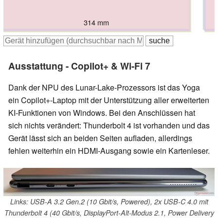
314 mm
313.5 mm
314 mm
316 mm
316 mm
317.7 mm
Ausstattung - Copilot+ & Wi-Fi 7
Dank der NPU des Lunar-Lake-Prozessors ist das Yoga
ein Copilot+-Laptop mit der Unterstützung aller erweiterten
KI-Funktionen von Windows. Bei den Anschlüssen hat
sich nichts verändert: Thunderbolt 4 ist vorhanden und das
Gerät lässt sich an beiden Seiten aufladen, allerdings
fehlen weiterhin ein HDMI-Ausgang sowie ein Kartenleser.
Links: USB-A 3.2 Gen.2 (10 Gbit/s, Powered), 2x USB-C 4.0 mit
Thunderbolt 4 (40 Gbit/s, DisplayPort-Alt-Modus 2.1, Power Delivery