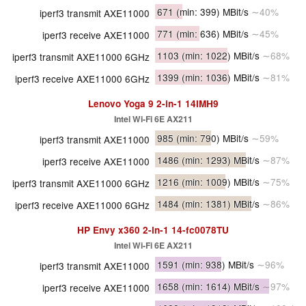
671
(min: 399)
MBit/s
∼40%
iperf3 transmit AXE11000
771
(min: 636)
MBit/s
∼45%
iperf3 receive AXE11000
1103
(min: 1022)
MBit/s
∼68%
iperf3 transmit AXE11000 6GHz
1399
(min: 1036)
MBit/s
∼81%
iperf3 receive AXE11000 6GHz
Lenovo Yoga 9 2-in-1 14IMH9
Intel Wi-Fi 6E AX211
985
(min: 790)
MBit/s
∼59%
iperf3 transmit AXE11000
1486
(min: 1293)
MBit/s
∼87%
iperf3 receive AXE11000
1216
(min: 1009)
MBit/s
∼75%
iperf3 transmit AXE11000 6GHz
1484
(min: 1381)
MBit/s
∼86%
iperf3 receive AXE11000 6GHz
HP Envy x360 2-in-1 14-fc0078TU
Intel Wi-Fi 6E AX211
1591
(min: 938)
MBit/s
∼96%
iperf3 transmit AXE11000
1658
(min: 1614)
MBit/s
∼97%
iperf3 receive AXE11000