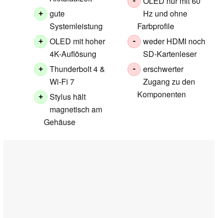
OLED nur mit 60
-
gute
Hz und ohne
+
Systemleistung
Farbprofile
OLED mit hoher
weder HDMI noch
+
-
4K-Auflösung
SD-Kartenleser
Thunderbolt 4 &
erschwerter
+
-
Wi-Fi 7
Zugang zu den
Komponenten
Stylus hält
+
magnetisch am
Gehäuse