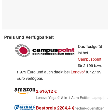
Preis und Verfügbarkeit
Das Testgerät
ist bei
Campuspoint
für 2.199 bzw.
1.979 Euro und auch direkt bei
Lenovo
für 2.199
Euro verfügbar.
2.616,12 €
Lenovo Yoga 9i 2-in-1 Aura Edition Laptop | Copilot+PC | 14" WQUXGA OLED Touch Display | Intel Core Ultra 7 | 32GB RAM | 1TB SSD | Intel Arc 140V Grafik | Windows 11 Home | QWERTZ | Luna Grau
Bestpreis 2204.4 €
technik-guenstiger