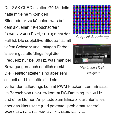
Der 2.8K-OLED es alten G9-Modells
hatte mit einem körnigen
Bildeindruck zu kämpfen, was bei
dem aktuellen 4K-Touchscreen
(3.840 x 2.400 Pixel, 16:10) nicht der
Subpixel-Anordnung
Fall ist. Die subjektive Bildqualität mit
tiefem Schwarz und kräftigen Farben
ist sehr gut, allerdings liegt die
Frequenz nur bei 60 Hz, was man bei
Bewegungen auch deutlich merkt.
Maximale HDR-
Die Reaktionszeiten sind aber sehr
Helligkeit
schnell und Lichthöfe sind nicht
vorhanden, allerdings kommt PWM-Flackern zum Einsatz.
Im Bereich von 85-50 % kommt DC-Dimming mit 60 Hz
und einer kleinen Amplitude zum Einsatz, darunter ist es
aber das klassische (und potentiell problematischere)
PWM-Flackern bei 240 Hz. Die Helligkeit kann