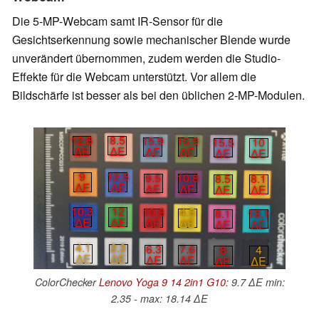
Die 5-MP-Webcam samt IR-Sensor für die
Gesichtserkennung sowie mechanischer Blende wurde
unverändert übernommen, zudem werden die Studio-
Effekte für die Webcam unterstützt. Vor allem die
Bildschärfe ist besser als bei den üblichen 2-MP-Modulen.
12.6
8.5
15.9
15.9
15.5
10
∆E
∆E
∆E
∆E
∆E
∆E
9
12.5
9.5
10.8
8.5
8.1
∆E
∆E
∆E
∆E
∆E
∆E
10.3
12
10.8
4.5
8.1
18.1
∆E
∆E
∆E
∆E
∆E
∆E
4.1
2.3
6.3
7.6
8
4
∆E
∆E
∆E
∆E
∆E
∆E
ColorChecker
Lenovo Yoga 9 14 2in1 G10
: 9.7 ∆E min:
2.35 - max: 18.14 ∆E