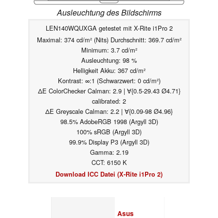
Ausleuchtung des Bildschirms
LEN140WQUXGA getestet mit X-Rite i1Pro 2
Maximal: 374 cd/m² (Nits) Durchschnitt: 369.7 cd/m²
Minimum: 3.7 cd/m²
Ausleuchtung: 98 %
Helligkeit Akku: 367 cd/m²
Kontrast: ∞:1 (Schwarzwert: 0 cd/m²)
ΔE ColorChecker Calman: 2.9 | ∀{0.5-29.43 Ø4.71}
calibrated: 2
ΔE Greyscale Calman: 2.2 | ∀{0.09-98 Ø4.96}
98.5% AdobeRGB 1998 (Argyll 3D)
100% sRGB (Argyll 3D)
99.9% Display P3 (Argyll 3D)
Gamma: 2.19
CCT: 6150 K
Download ICC Datei (X-Rite i1Pro 2)
Asus