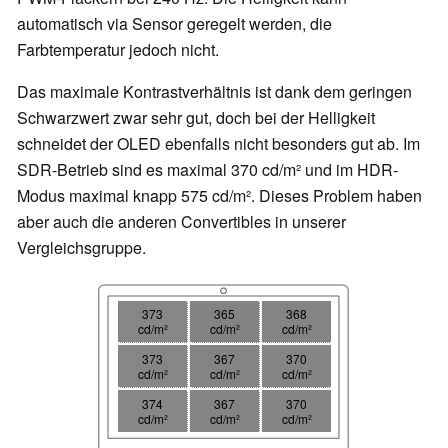
automatisch via Sensor geregelt werden, die
Farbtemperatur jedoch nicht.
Das maximale Kontrastverhältnis ist dank dem geringen
Schwarzwert zwar sehr gut, doch bei der Helligkeit
schneidet der OLED ebenfalls nicht besonders gut ab. Im
SDR-Betrieb sind es maximal 370 cd/m² und im HDR-
Modus maximal knapp 575 cd/m². Dieses Problem haben
aber auch die anderen Convertibles in unserer
Vergleichsgruppe.
373
365
368
cd/m²
cd/m²
cd/m²
373
367
370
cd/m²
cd/m²
cd/m²
374
367
370
cd/m²
cd/m²
cd/m²