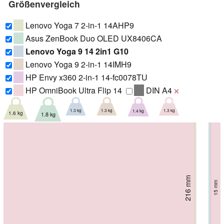
Größenvergleich
Lenovo Yoga 7 2-in-1 14AHP9
Asus ZenBook Duo OLED UX8406CA
Lenovo Yoga 9 14 2in1 G10
Lenovo Yoga 9 2-in-1 14IMH9
HP Envy x360 2-in-1 14-fc0078TU
HP OmniBook Ultra Flip 14
DIN A4
❌
1.3 kg
1.3 kg
1.3 kg
1.4 kg
1.6 kg
1.8 kg
217.9 mm
222.1 mm
216 mm
220 mm
220 mm
220 mm
16.64 mm
19.9 mm
15.9 mm
15.9 mm
17.5 mm
15 mm