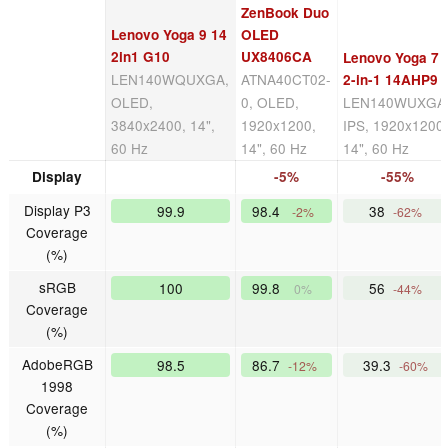
ZenBook Duo
Lenovo Yoga 9 14
OLED
2in1 G10
UX8406CA
Lenovo Yoga 7
LEN140WQUXGA,
ATNA40CT02-
2-in-1 14AHP9
OLED,
0, OLED,
LEN140WUXGA
3840x2400, 14",
1920x1200,
IPS, 1920x1200
60 Hz
14", 60 Hz
14", 60 Hz
Display
-5%
-55%
Display P3
99.9
98.4
38
-2%
-62%
Coverage
(%)
sRGB
100
99.8
56
0%
-44%
Coverage
(%)
AdobeRGB
98.5
86.7
39.3
-12%
-60%
1998
Coverage
(%)