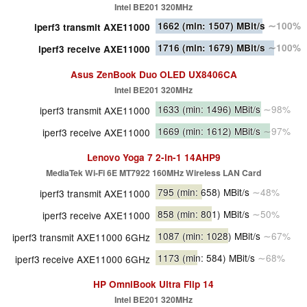
Intel BE201 320MHz
1662
(min: 1507)
MBit/s
∼100%
iperf3 transmit AXE11000
1716
(min: 1679)
MBit/s
∼100%
iperf3 receive AXE11000
Asus ZenBook Duo OLED UX8406CA
Intel BE201 320MHz
1633
(min: 1496)
MBit/s
∼98%
iperf3 transmit AXE11000
1669
(min: 1612)
MBit/s
∼97%
iperf3 receive AXE11000
Lenovo Yoga 7 2-in-1 14AHP9
MediaTek Wi-Fi 6E MT7922 160MHz Wireless LAN Card
795
(min: 658)
MBit/s
∼48%
iperf3 transmit AXE11000
858
(min: 801)
MBit/s
∼50%
iperf3 receive AXE11000
1087
(min: 1028)
MBit/s
∼67%
iperf3 transmit AXE11000 6GHz
1173
(min: 584)
MBit/s
∼68%
iperf3 receive AXE11000 6GHz
HP OmniBook Ultra Flip 14
Intel BE201 320MHz