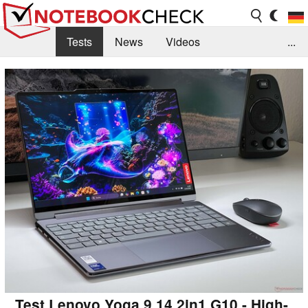
Tests
News
Videos
...
Benchmarks & Tech
Externe Tests
Kaufberatung
Deals
Suche
Jobs
Forum
Test Lenovo Yoga 9 14 2in1 G10 - High-