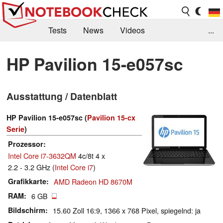
Tests
News
Videos
...
Benchmarks & Tech
Externe Tests
HP Pavilion 15-e057sc
Kaufberatung
Deals
Suche
Jobs
Ausstattung / Datenblatt
Forum
HP Pavilion 15-e057sc (
Pavilion 15-cx
Serie
)
Prozessor
Intel Core i7-3632QM
4c/8t 4 x
2.2 - 3.2 GHz (
Intel Core i7
)
Grafikkarte
AMD Radeon HD 8670M
RAM
6 GB
Bildschirm
15.60 Zoll 16:9, 1366 x 768 Pixel, spiegelnd: ja