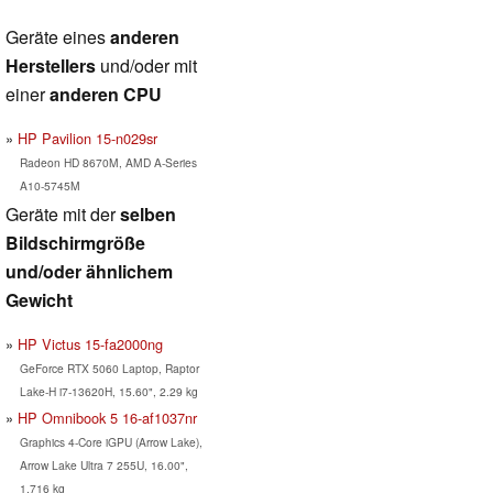
Geräte eines
anderen
Herstellers
und/oder mit
einer
anderen CPU
HP Pavilion 15-n029sr
Radeon HD 8670M, AMD A-Series
A10-5745M
Geräte mit der
selben
Bildschirmgröße
und/oder ähnlichem
Gewicht
HP Victus 15-fa2000ng
GeForce RTX 5060 Laptop, Raptor
Lake-H i7-13620H, 15.60", 2.29 kg
HP Omnibook 5 16-af1037nr
Graphics 4-Core iGPU (Arrow Lake),
Arrow Lake Ultra 7 255U, 16.00",
1.716 kg