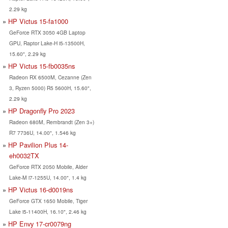
2.29 kg
HP Victus 15-fa1000
GeForce RTX 3050 4GB Laptop
GPU, Raptor Lake-H i5-13500H,
15.60", 2.29 kg
HP Victus 15-fb0035ns
Radeon RX 6500M, Cezanne (Zen
3, Ryzen 5000) R5 5600H, 15.60",
2.29 kg
HP Dragonfly Pro 2023
Radeon 680M, Rembrandt (Zen 3+)
R7 7736U, 14.00", 1.546 kg
HP Pavilion Plus 14-
eh0032TX
GeForce RTX 2050 Mobile, Alder
Lake-M i7-1255U, 14.00", 1.4 kg
HP Victus 16-d0019ns
GeForce GTX 1650 Mobile, Tiger
Lake i5-11400H, 16.10", 2.46 kg
HP Envy 17-cr0079ng