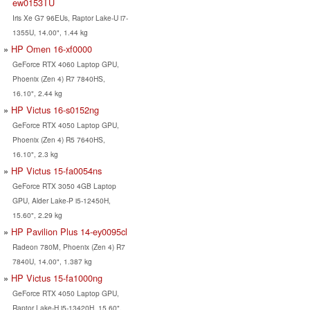
ew0153TU
Iris Xe G7 96EUs, Raptor Lake-U i7-
1355U, 14.00", 1.44 kg
HP Omen 16-xf0000
GeForce RTX 4060 Laptop GPU,
Phoenix (Zen 4) R7 7840HS,
16.10", 2.44 kg
HP Victus 16-s0152ng
GeForce RTX 4050 Laptop GPU,
Phoenix (Zen 4) R5 7640HS,
16.10", 2.3 kg
HP Victus 15-fa0054ns
GeForce RTX 3050 4GB Laptop
GPU, Alder Lake-P i5-12450H,
15.60", 2.29 kg
HP Pavilion Plus 14-ey0095cl
Radeon 780M, Phoenix (Zen 4) R7
7840U, 14.00", 1.387 kg
HP Victus 15-fa1000ng
GeForce RTX 4050 Laptop GPU,
Raptor Lake-H i5-13420H, 15.60",