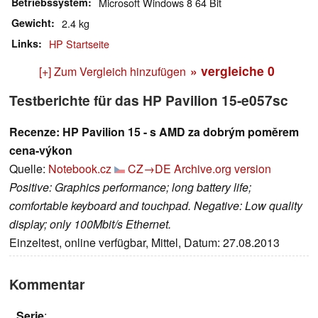
Betriebssystem
Microsoft Windows 8 64 Bit
Gewicht
2.4 kg
Links
HP Startseite
» vergleiche
0
[+] Zum Vergleich hinzufügen
Testberichte für das HP Pavilion 15-e057sc
Recenze: HP Pavilion 15 - s AMD za dobrým poměrem
cena-výkon
Quelle:
Notebook.cz
CZ→DE
Archive.org version
Positive: Graphics performance; long battery life;
comfortable keyboard and touchpad. Negative: Low quality
display; only 100Mbit/s Ethernet.
Einzeltest, online verfügbar, Mittel, Datum: 27.08.2013
Kommentar
Serie
: