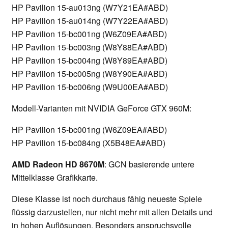
HP Pavilion 15-au013ng (W7Y21EA#ABD)
HP Pavilion 15-au014ng (W7Y22EA#ABD)
HP Pavilion 15-bc001ng (W6Z09EA#ABD)
HP Pavilion 15-bc003ng (W8Y88EA#ABD)
HP Pavilion 15-bc004ng (W8Y89EA#ABD)
HP Pavilion 15-bc005ng (W8Y90EA#ABD)
HP Pavilion 15-bc006ng (W9U00EA#ABD)
Modell-Varianten mit NVIDIA GeForce GTX 960M:
HP Pavilion 15-bc001ng (W6Z09EA#ABD)
HP Pavilion 15-bc084ng (X5B48EA#ABD)
AMD Radeon HD 8670M
: GCN basierende untere
Mittelklasse Grafikkarte.
Diese Klasse ist noch durchaus fähig neueste Spiele
flüssig darzustellen, nur nicht mehr mit allen Details und
in hohen Auflösungen. Besonders anspruchsvolle