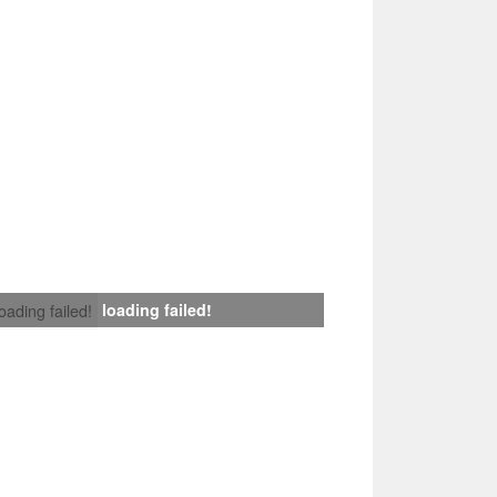
loading failed!
loading failed!