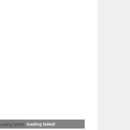
loading failed!
loading failed!