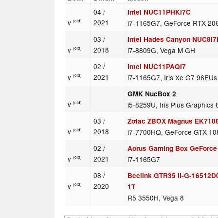
04 /
Intel NUC11PHKi7C
v
2021
i7-1165G7, GeForce RTX 206
(old)
03 /
Intel Hades Canyon NUC8i
v
2018
i7-8809G, Vega M GH
(old)
02 /
Intel NUC11PAQi7
v
2021
i7-1165G7, Iris Xe G7 96EUs
(old)
GMK NucBox 2
v
i5-8259U, Iris Plus Graphics
(old)
03 /
Zotac ZBOX Magnus EK710
v
2018
i7-7700HQ, GeForce GTX 10
(old)
02 /
Aorus Gaming Box GeForce 
v
2021
i7-1165G7
(old)
08 /
Beelink GTR35 II-G-16512
v
2020
(old)
1T
R5 3550H, Vega 8