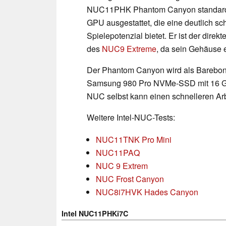
NUC11PHK Phantom Canyon standardm
GPU ausgestattet, die eine deutlich sc
Spielepotenzial bietet. Er ist der direk
des
NUC9 Extreme
, da sein Gehäuse 
Der Phantom Canyon wird als Barebone-
Samsung 980 Pro NVMe-SSD mit 16 G
NUC selbst kann einen schnelleren Arb
Weitere Intel-NUC-Tests:
NUC11TNK Pro Mini
NUC11PAQ
NUC 9 Extrem
NUC Frost Canyon
NUC8i7HVK Hades Canyon
Intel NUC11PHKi7C