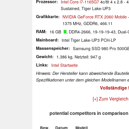
Prozessor
Intel Core i7-1165G7
4c/8t 4 x 2.8 -
Sustained, Tiger Lake-UP3
Grafikkarte
NVIDIA GeForce RTX 2060 Mobile
-
1375 MHz, GDDR6, 466.11
RAM
16 GB
, DDR4-2666, 19-19-19-43, Dual-
Mainboard
Intel Tiger Lake-UP3 PCH-LP
Massenspeicher
Samsung SSD 980 Pro 500
Gewicht
1.386 kg, Netzteil: 947 g
Links
Intel Startseite
Hinweis: Der Hersteller kann abweichende Bauteile
Spezifikationen unter dem gleichen Modellnamen e
Vollständige
[+] Zum Vergleich
potential competitors in comparison
Bew.
Datum
Modell