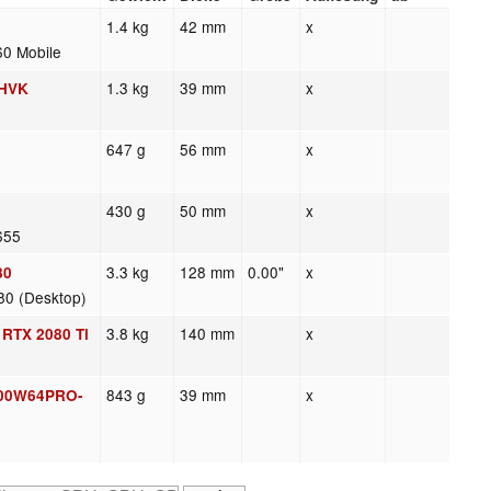
1.4 kg
42 mm
x
0 Mobile
1.3 kg
39 mm
x
7HVK
647 g
56 mm
x
430 g
50 mm
x
 655
3.3 kg
128 mm
0.00"
x
80
80 (Desktop)
3.8 kg
140 mm
x
RTX 2080 Ti
843 g
39 mm
x
D00W64PRO-