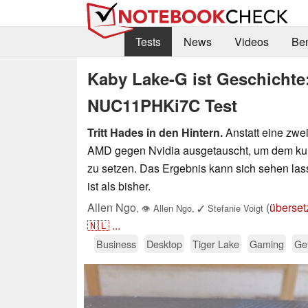
Tests
News
Videos
Be
Kaby Lake-G ist Geschichte
NUC11PHKi7C Test
Tritt Hades in den Hintern.
Anstatt eine zwei
AMD gegen Nvidia ausgetauscht, um dem kur
zu setzen. Das Ergebnis kann sich sehen la
ist als bisher.
Allen Ngo
(
überset
,
👁
Allen Ngo
,
✓
Stefanie Voigt
🇳🇱
...
Business
Desktop
Tiger Lake
Gaming
Ge