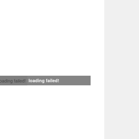
loading failed!
loading failed!