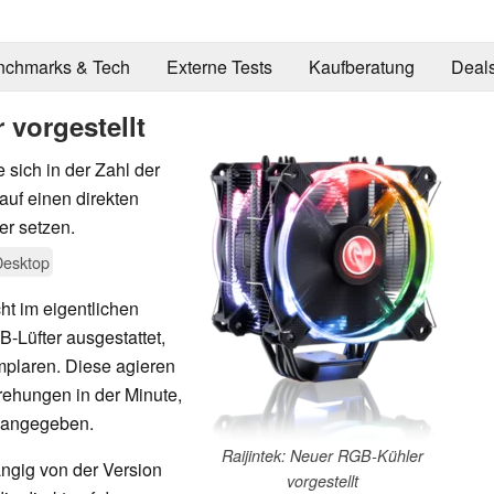
nchmarks & Tech
Externe Tests
Kaufberatung
Deal
 vorgestellt
 sich in der Zahl der
auf einen direkten
r setzen.
Desktop
ht im eigentlichen
-Lüfter ausgestattet,
plaren. Diese agieren
ehungen in der Minute,
A angegeben.
Raijintek: Neuer RGB-Kühler
ngig von der Version
vorgestellt