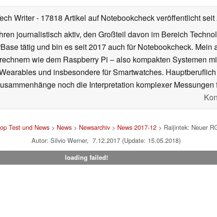
Tech Writer
- 17818 Artikel auf Notebookcheck veröffentlicht
seit
ahren journalistisch aktiv, den Großteil davon im Bereich Techn
se tätig und bin es seit 2017 auch für Notebookcheck. Mein ak
rechnern wie dem Raspberry Pi – also kompakten Systemen mit
n Wearables und insbesondere für Smartwatches. Hauptberuflich
Zusammenhänge noch die Interpretation komplexer Messungen f
Kon
top Test und News
>
News
>
Newsarchiv
>
News 2017-12
> Raijintek: Neuer RG
Autor: Silvio Werner, 7.12.2017 (Update: 15.05.2018)
loading failed!