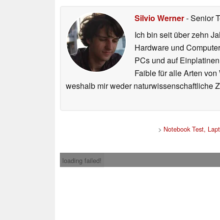
Silvio Werner
- Senior 
Ich bin seit über zehn J
Hardware und ComputerBa
PCs und auf Einplatinen
Faible für alle Arten vo
weshalb mir weder naturwissenschaftliche 
>
Notebook Test, Lap
loading failed!