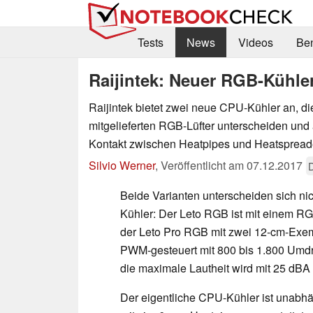
Tests
News
Videos
Be
Raijintek: Neuer RGB-Kühler
Raijintek bietet zwei neue CPU-Kühler an, die
mitgelieferten RGB-Lüfter unterscheiden und 
Kontakt zwischen Heatpipes und Heatspreade
Silvio Werner
,
Veröffentlicht am
07.12.2017
Beide Varianten unterscheiden sich nic
Kühler: Der Leto RGB ist mit einem RGB
der Leto Pro RGB mit zwei 12-cm-Exem
PWM-gesteuert mit 800 bis 1.800 Umdr
die maximale Lautheit wird mit 25 dB
Der eigentliche CPU-Kühler ist unabhä