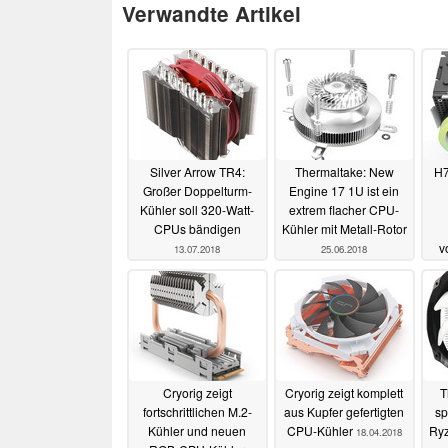
Verwandte Artikel
Silver Arrow TR4:
Thermaltake: New
H7
Großer Doppelturm-
Engine 17 1U ist ein
Kühler soll 320-Watt-
extrem flacher CPU-
CPUs bändigen
Kühler mit Metall-Rotor
v
13.07.2018
25.06.2018
Cryorig zeigt
Cryorig zeigt komplett
T
fortschrittlichen M.2-
aus Kupfer gefertigten
sp
Kühler und neuen
CPU-Kühler
Ryz
18.04.2018