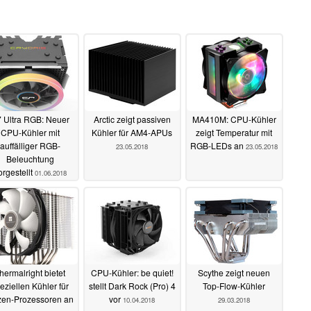
 Ultra RGB: Neuer
Arctic zeigt passiven
MA410M: CPU-Kühler
CPU-Kühler mit
Kühler für AM4-APUs
zeigt Temperatur mit
auffälliger RGB-
RGB-LEDs an
23.05.2018
23.05.2018
Beleuchtung
orgestellt
01.06.2018
hermalright bietet
CPU-Kühler: be quiet!
Scythe zeigt neuen
eziellen Kühler für
stellt Dark Rock (Pro) 4
Top-Flow-Kühler
en-Prozessoren an
vor
10.04.2018
29.03.2018