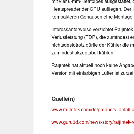
mit vier 6-mm-Heatpipes ausgestattet, 
Heatspreader der CPU aufliegen. Der K
kompakteren Gehäusen eine Montage 
Interessanterweise verzichtet Raijinte
Verlustleistung (TDP), die zumindest e
nichtsdestotrotz dürfte der Kühler di
zumindest akzeptabel kühlen.
Raijintek hat aktuell noch keine Angab
Version mit einfarbigen Lüfter ist zurzei
Quelle(n)
www.raijintek.com/de/products_detail.
www.guru3d.com/news-story/raijintek-r