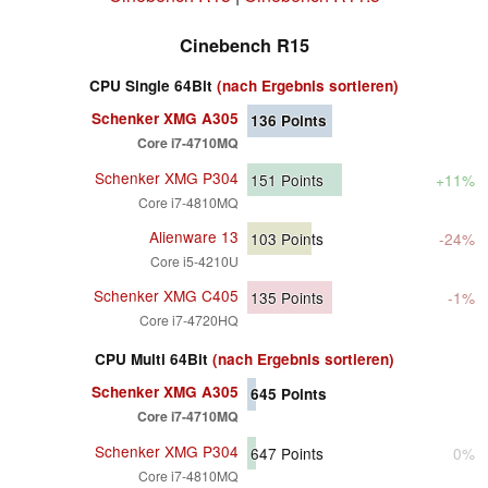
Cinebench R15
CPU Single 64Bit
(nach Ergebnis sortieren)
Schenker XMG A305
136
Points
Core i7-4710MQ
Schenker XMG P304
151
Points
+11%
Core i7-4810MQ
Alienware 13
103
Points
-24%
Core i5-4210U
Schenker XMG C405
135
Points
-1%
Core i7-4720HQ
CPU Multi 64Bit
(nach Ergebnis sortieren)
Schenker XMG A305
645
Points
Core i7-4710MQ
Schenker XMG P304
647
Points
0%
Core i7-4810MQ