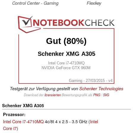
Control Center - Gaming
Flexikey
Gut (80%)
Schenker XMG A305
Intel Core i7-4710MQ
NVIDIA GeForce GTX 960M
Gaming - 27/03/2015 - v4
Testgerät zur Verfügung gestellt von
Schenker Technologies
Download der
lizensierten
Bewertungsgrafik als
PNG
/
SVG
Schenker XMG A305
Prozessor
Intel Core i7-4710MQ
4c/8t 4 x 2.5 - 3.5 GHz (
Intel
Core i7
)