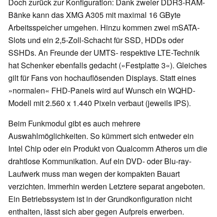
Doch zurück zur Konfiguration: Dank zweier DDR3-RAM-
Bänke kann das XMG A305 mit maximal 16 GByte
Arbeitsspeicher umgehen. Hinzu kommen zwei mSATA-
Slots und ein 2,5-Zoll-Schacht für SSD, HDDs oder
SSHDs. An Freunde der UMTS- respektive LTE-Technik
hat Schenker ebenfalls gedacht (»Festplatte 3«). Gleiches
gilt für Fans von hochauflösenden Displays. Statt eines
»normalen« FHD-Panels wird auf Wunsch ein WQHD-
Modell mit 2.560 x 1.440 Pixeln verbaut (jeweils IPS).
Beim Funkmodul gibt es auch mehrere
Auswahlmöglichkeiten. So kümmert sich entweder ein
Intel Chip oder ein Produkt von Qualcomm Atheros um die
drahtlose Kommunikation. Auf ein DVD- oder Blu-ray-
Laufwerk muss man wegen der kompakten Bauart
verzichten. Immerhin werden Letztere separat angeboten.
Ein Betriebssystem ist in der Grundkonfiguration nicht
enthalten, lässt sich aber gegen Aufpreis erwerben.