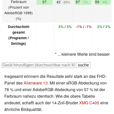
Farbraum
57
42
57
59
-26%
0%
4%
(Prozent von
AdobeRGB 1998)
(%)
Durchschnitt
5%
/
5%
-1%
/
-1%
2%
/
2%
gesamt
(Programm /
Settings)
* ... kleinere Werte sind besser
Insgesamt erinnern die Resultate sehr stark an das FHD-
Panel des
Alienware 13
. Mit einer sRGB-Abdeckung von
78 % und einer AdobeRGB-Abdeckung von 57 % ist der
Farbraum nahezu identisch. Wie die obere Tabelle
andeutet, schafft auch der 14-Zoll-Bruder
XMG C405
eine
ähnliche Bildqualität.