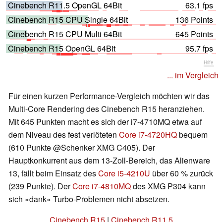
Cinebench R11.5 OpenGL 64Bit
63.1 fps
Cinebench R15 CPU Single 64Bit
136 Points
Cinebench R15 CPU Multi 64Bit
645 Points
Cinebench R15 OpenGL 64Bit
95.7 fps
Hilfe
... im Vergleich
Für einen kurzen Performance-Vergleich möchten wir das
Multi-Core Rendering des Cinebench R15 heranziehen.
Mit 645 Punkten macht es sich der i7-4710MQ etwa auf
dem Niveau des fest verlöteten
Core i7-4720HQ
bequem
(610 Punkte @Schenker XMG C405). Der
Hauptkonkurrent aus dem 13-Zoll-Bereich, das Alienware
13, fällt beim Einsatz des
Core i5-4210U
über 60 % zurück
(239 Punkte). Der
Core i7-4810MQ
des XMG P304 kann
sich »dank« Turbo-Problemen nicht absetzen.
Cinebench R15
|
Cinebench R11.5