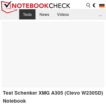
Tests
News
Videos
...
Benchmarks & Tech
Externe Tests
Kaufberatung
Deals
Suche
Jobs
Forum
Test Schenker XMG A305 (Clevo W230SD)
Notebook