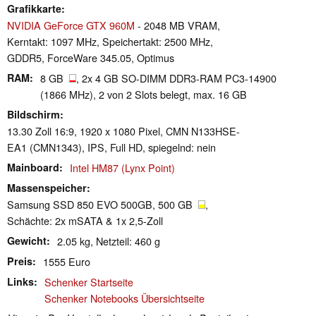
Grafikkarte
NVIDIA GeForce GTX 960M
- 2048 MB VRAM,
Kerntakt: 1097 MHz, Speichertakt: 2500 MHz,
GDDR5, ForceWare 345.05, Optimus
RAM
8 GB
, 2x 4 GB SO-DIMM DDR3-RAM PC3-14900
(1866 MHz), 2 von 2 Slots belegt, max. 16 GB
Bildschirm
13.30 Zoll 16:9, 1920 x 1080 Pixel, CMN N133HSE-
EA1 (CMN1343), IPS, Full HD, spiegelnd: nein
Mainboard
Intel HM87 (Lynx Point)
Massenspeicher
Samsung SSD 850 EVO 500GB, 500 GB
,
Schächte: 2x mSATA & 1x 2,5-Zoll
Gewicht
2.05 kg, Netzteil: 460 g
Preis
1555 Euro
Links
Schenker Startseite
Schenker Notebooks Übersichtseite