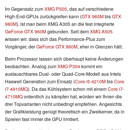
Im Gegensatz zum
XMG P505
, das auf verschiedene
High-End-GPUs zurückgreifen kann (
GTX 965M
bis
GTX
980M
), ist man beim XMG A305 an die fest integrierte
GeForce GTX 960M
gebunden. Seit dem
XMG A505
wissen wir, dass sich das Performance-Plus zum
Vorgänger, der
GeForce GTX 860M
, eher in Grenzen hält.
Beim Prozessor lassen sich überhaupt keine Änderungen
beobachten. Analog zum
XMG P304
kommt ein
austauschbares Dual- oder Quad-Core-Modell aus Intels
Haswell Generation zum Einsatz (
Core i5-4210M
bis
Core
i7-4910MQ
). Da das Kühlsystem schon mit einem
Core i7-
4710MQ
ordentlich zu kämpfen hat, würden wir Ihnen die
drei Topvarianten nicht unbedingt empfehlen. Angesichts
der Grafikleistung genügt theoretisch ein Zweikerner, da in
Spielen fast immer die GPU limitiert.