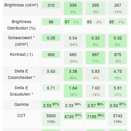
Brightness (cd/m²)
310
339
295
267
9%
-5%
-14%
Brightness
86
87
83
85
1%
-3%
-1%
Distribution (%)
Schwarzwert *
0.35
0.54
0.32
0.32
(cd/m²)
-54%
9%
9%
Kontrast (:1)
900
685
997
875
-24%
11%
-3%
Delta E
5.63
3.38
5.83
4.75
Colorchecker *
40%
-4%
16%
Delta E
6.71
1.64
7.63
5.91
Graustufen *
76%
-14%
12%
Gamma
87%
94%
86%
87%
2.53
2.33
2.57
2.52
CCT
5920
97%
90%
5742
6720
7195
110%
113%