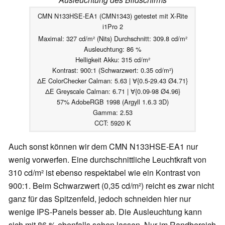
CMN N133HSE-EA1 (CMN1343) getestet mit X-Rite
i1Pro 2
Maximal: 327 cd/m² (Nits) Durchschnitt: 309.8 cd/m²
Ausleuchtung: 86 %
Helligkeit Akku: 315 cd/m²
Kontrast: 900:1 (Schwarzwert: 0.35 cd/m²)
ΔE ColorChecker Calman: 5.63 | ∀{0.5-29.43 Ø4.71}
ΔE Greyscale Calman: 6.71 | ∀{0.09-98 Ø4.96}
57% AdobeRGB 1998 (Argyll 1.6.3 3D)
Gamma: 2.53
CCT: 5920 K
Auch sonst können wir dem CMN N133HSE-EA1 nur
wenig vorwerfen. Eine durchschnittliche Leuchtkraft von
310 cd/m² ist ebenso respektabel wie ein Kontrast von
900:1. Beim Schwarzwert (0,35 cd/m²) reicht es zwar nicht
ganz für das Spitzenfeld, jedoch schneiden hier nur
wenige IPS-Panels besser ab. Die Ausleuchtung kann
sich mit 86 % ebenfalls sehen lassen. Nur im Randbereich