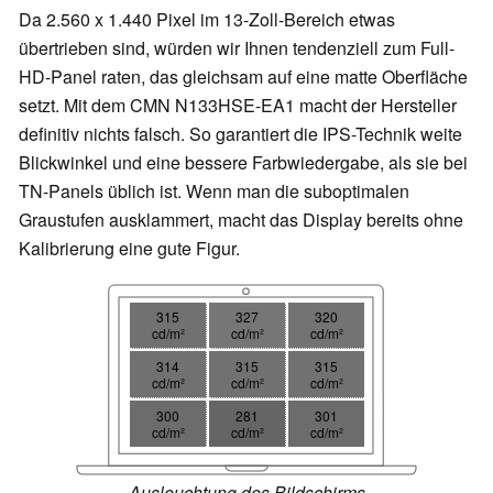
Da 2.560 x 1.440 Pixel im 13-Zoll-Bereich etwas
übertrieben sind, würden wir Ihnen tendenziell zum Full-
HD-Panel raten, das gleichsam auf eine matte Oberfläche
setzt. Mit dem CMN N133HSE-EA1 macht der Hersteller
definitiv nichts falsch. So garantiert die IPS-Technik weite
Blickwinkel und eine bessere Farbwiedergabe, als sie bei
TN-Panels üblich ist. Wenn man die suboptimalen
Graustufen ausklammert, macht das Display bereits ohne
Kalibrierung eine gute Figur.
315
327
320
cd/m²
cd/m²
cd/m²
314
315
315
cd/m²
cd/m²
cd/m²
300
281
301
cd/m²
cd/m²
cd/m²
Ausleuchtung des Bildschirms