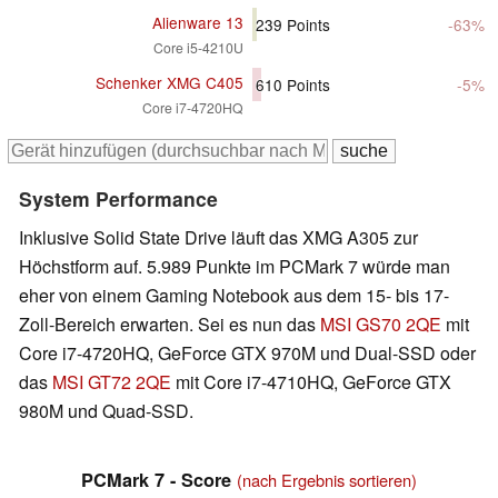
Alienware 13
239
Points
-63%
Core i5-4210U
Schenker XMG C405
610
Points
-5%
Core i7-4720HQ
System Performance
Inklusive Solid State Drive läuft das XMG A305 zur
Höchstform auf. 5.989 Punkte im PCMark 7 würde man
eher von einem Gaming Notebook aus dem 15- bis 17-
Zoll-Bereich erwarten. Sei es nun das
MSI GS70 2QE
mit
Core i7-4720HQ, GeForce GTX 970M und Dual-SSD oder
das
MSI GT72 2QE
mit Core i7-4710HQ, GeForce GTX
980M und Quad-SSD.
PCMark 7 - Score
(nach Ergebnis sortieren)