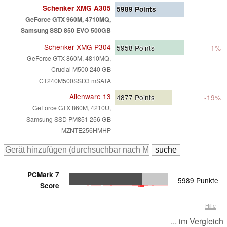
Schenker XMG A305
5989
Points
GeForce GTX 960M, 4710MQ,
Samsung SSD 850 EVO 500GB
Schenker XMG P304
5958
Points
-1%
GeForce GTX 860M, 4810MQ,
Crucial M500 240 GB
CT240M500SSD3 mSATA
Alienware 13
4877
Points
-19%
GeForce GTX 860M, 4210U,
Samsung SSD PM851 256 GB
MZNTE256HMHP
PCMark 7
5989 Punkte
Score
Hilfe
... im Vergleich