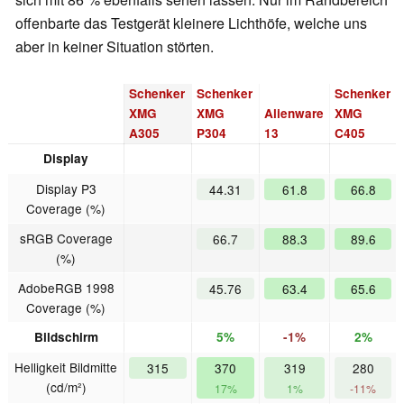
offenbarte das Testgerät kleinere Lichthöfe, welche uns
aber in keiner Situation störten.
Schenker
Schenker
Schenker
XMG
XMG
Alienware
XMG
A305
P304
13
C405
Display
Display P3
44.31
61.8
66.8
Coverage (%)
sRGB Coverage
66.7
88.3
89.6
(%)
AdobeRGB 1998
45.76
63.4
65.6
Coverage (%)
Bildschirm
5%
-1%
2%
Helligkeit Bildmitte
315
370
319
280
(cd/m²)
17%
1%
-11%