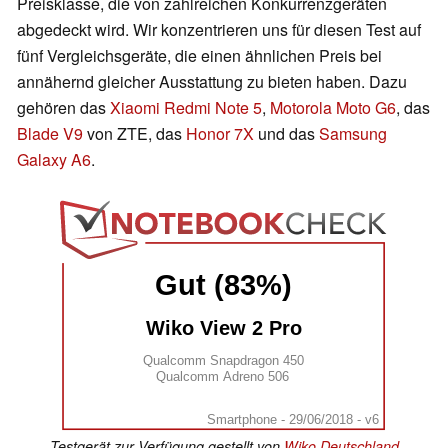
Preisklasse, die von zahlreichen Konkurrenzgeräten
abgedeckt wird. Wir konzentrieren uns für diesen Test auf
fünf Vergleichsgeräte, die einen ähnlichen Preis bei
annähernd gleicher Ausstattung zu bieten haben. Dazu
gehören das
Xiaomi Redmi Note 5
,
Motorola Moto G6
, das
Blade V9
von ZTE, das
Honor 7X
und das
Samsung
Galaxy A6
.
Gut (83%)
Wiko View 2 Pro
Qualcomm Snapdragon 450
Qualcomm Adreno 506
Smartphone - 29/06/2018 - v6
Testgerät zur Verfügung gestellt von
Wiko Deutschland