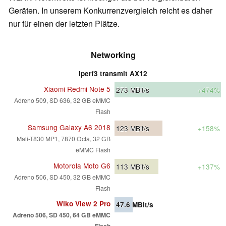
Geräten. In unserem Konkurrenzvergleich reicht es daher
nur für einen der letzten Plätze.
Networking
iperf3 transmit AX12
Xiaomi Redmi Note 5
273
MBit/s
+474%
Adreno 509, SD 636, 32 GB eMMC
Flash
Samsung Galaxy A6 2018
123
MBit/s
+158%
Mali-T830 MP1, 7870 Octa, 32 GB
eMMC Flash
Motorola Moto G6
113
MBit/s
+137%
Adreno 506, SD 450, 32 GB eMMC
Flash
Wiko View 2 Pro
47.6
MBit/s
Adreno 506, SD 450, 64 GB eMMC
Flash