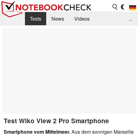
Tests
News
Videos
...
Benchmarks & Tech
Externe Tests
Kaufberatung
Deals
Suche
Jobs
Forum
Test Wiko View 2 Pro Smartphone
Smartphone vom Mittelmeer.
Aus dem sonnigen Marseille