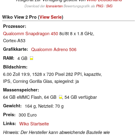
Download der
lizensierten
Bewertungsgrafik als
PNG
/
SVG
Wiko View 2 Pro (
View Serie
)
Prozessor
Qualcomm Snapdragon 450
8c/8t 8 x 1.8 GHz,
Cortex-A53
Grafikkarte
Qualcomm Adreno 506
RAM
4 GB
Bildschirm
6.00 Zoll 19:9, 1528 x 720 Pixel 282 PPI, kapazitiv,
IPS, Corning Gorilla Glas, spiegelnd: ja
Massenspeicher
64 GB eMMC Flash, 64 GB
, 54 GB verfügbar
Gewicht
164 g, Netzteil: 70 g
Preis
300 Euro
Links
Wiko Startseite
Hinweis: Der Hersteller kann abweichende Bauteile wie