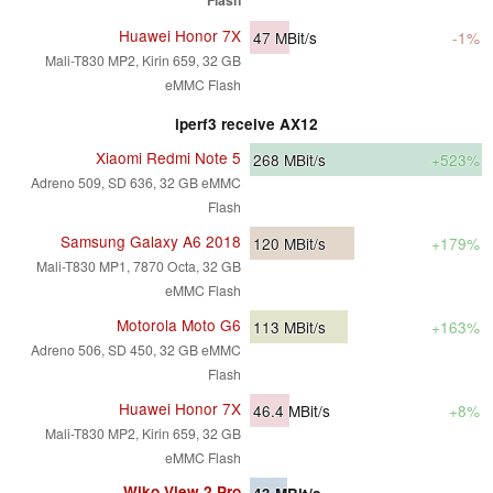
Huawei Honor 7X
47
MBit/s
-1%
Mali-T830 MP2, Kirin 659, 32 GB
eMMC Flash
iperf3 receive AX12
Xiaomi Redmi Note 5
268
MBit/s
+523%
Adreno 509, SD 636, 32 GB eMMC
Flash
Samsung Galaxy A6 2018
120
MBit/s
+179%
Mali-T830 MP1, 7870 Octa, 32 GB
eMMC Flash
Motorola Moto G6
113
MBit/s
+163%
Adreno 506, SD 450, 32 GB eMMC
Flash
Huawei Honor 7X
46.4
MBit/s
+8%
Mali-T830 MP2, Kirin 659, 32 GB
eMMC Flash
Wiko View 2 Pro