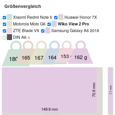
Größenvergleich
Xiaomi Redmi Note 5
Huawei Honor 7X
Motorola Moto G6
Wiko View 2 Pro
ZTE Blade V9
Samsung Galaxy A6 2018
DIN A6
❌
153 g
162 g
164 g
167 g
165 g
180 g
70.6 mm
70.9 mm
75.45 mm
72.3 mm
75.3 mm
72 mm
7.5 mm
7.7 mm
8.3 mm
8.3 mm
8.05 mm
7.6 mm
151.4 mm
149.9 mm
153 mm
153.8 mm
156.5 mm
158.5 mm