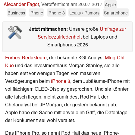
Alexander Fagot
,
Veröffentlicht am
20.07.2017
Apple
Business
iPhone
iPhone 8
Leaks / Rumors
Smartphone
Jetzt mitmachen:
Unsere große
Umfrage zur
Servicezufriedenheit
bei Laptops und
Smartphones 2026
Forbes-Redakteure
, der bekannte KGI-Analyst
Ming-Chi
Kuo
und das Investmenthaus Morgan Stanley, sie alle
haben erst vor wenigen Tagen von massiven
Verzögerungen beim
iPhone 8
, dem Jubiläums-iPhone mit
vollflächigem OLED-Display gesprochen. Und sie könnten
alle falsch liegen, meint zumindest Rod Hall, der
Chefanalyst bei JPMorgan, der gestern bekannt gab,
Apple habe die Sache mittlerweile im Griff, die Datenlage
der Konkurrenz sei wohl veraltet.
Das iPhone Pro, so nennt Rod Hall das neue iPhone-