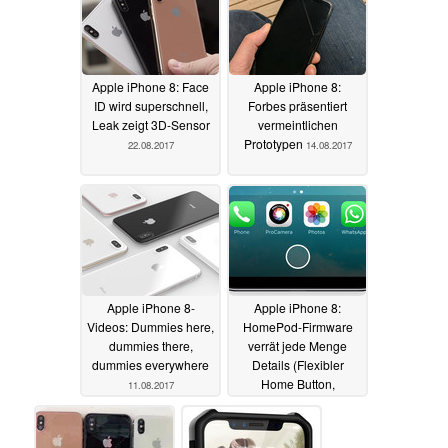
Apple iPhone 8: Face
Apple iPhone 8:
ID wird superschnell,
Forbes präsentiert
Leak zeigt 3D-Sensor
vermeintlichen
Prototypen
22.08.2017
14.08.2017
Apple iPhone 8-
Apple iPhone 8:
Videos: Dummies here,
HomePod-Firmware
dummies there,
verrät jede Menge
dummies everywhere
Details (Flexibler
Home Button,
11.08.2017
Gesichtserkennung,
1080p@240fps, etc.)
11.08.2017