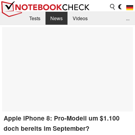
Tests
News
Videos
...
Benchmarks & Tech
Externe Tests
Kaufberatung
Deals
Suche
Jobs
Forum
Apple iPhone 8: Pro-Modell um $1.100
doch bereits im September?