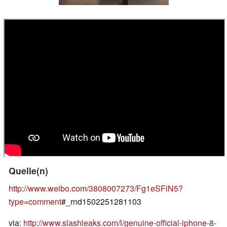
Quelle(n)
http://www.weibo.com/3808007273/Fg1eSFiN5?
type=comment
#_rnd1502251281103
via:
http://www.slashleaks.com/l/genuine-official-iphone-8-