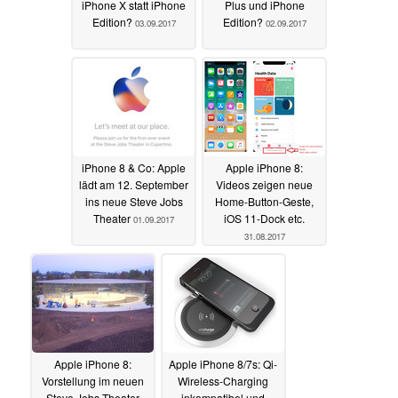
iPhone X statt iPhone
Plus und iPhone
Edition?
Edition?
03.09.2017
02.09.2017
iPhone 8 & Co: Apple
Apple iPhone 8:
lädt am 12. September
Videos zeigen neue
ins neue Steve Jobs
Home-Button-Geste,
Theater
iOS 11-Dock etc.
01.09.2017
31.08.2017
Apple iPhone 8:
Apple iPhone 8/7s: Qi-
Vorstellung im neuen
Wireless-Charging
Steve Jobs-Theater
inkompatibel und