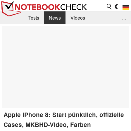
Tests
News
Videos
...
Benchmarks & Tech
Externe Tests
Kaufberatung
Deals
Suche
Jobs
Forum
Apple iPhone 8: Start pünktlich, offizielle
Cases, MKBHD-Video, Farben