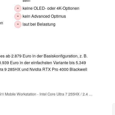
sein
keine OLED- oder 4K-Optionen
-
kein Advanced Optimus
-
en
laut bei Belastung
-
s ab 2.879 Euro in der Basiskonfiguration, z. B.
.939 Euro in der einfachsten Variante bis 5.349
tra 9 285HX und Nvidia RTX Pro 4000 Blackwell
HP ZBook Fury 16 G1i Mobile Workstation - Intel Core Ultra 7 255HX / 2.4 GHz - Win 11 Pro - RTX PRO (98L74ET#ABD)(0199485190280)