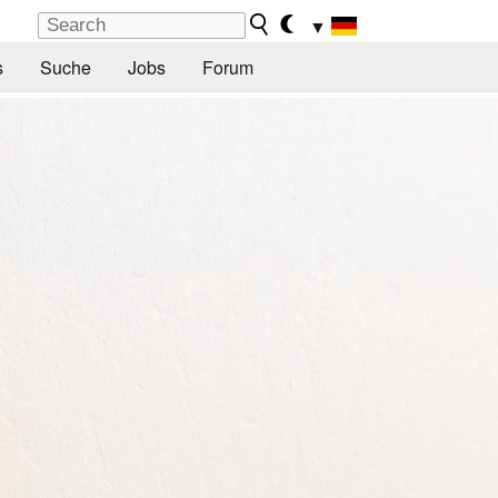
▼
s
Suche
Jobs
Forum