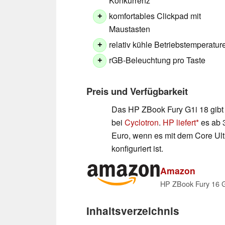
Konkurrenz
komfortables Clickpad mit
+
Maustasten
relativ kühle Betriebstemperatur
+
rGB-Beleuchtung pro Taste
+
Preis und Verfügbarkeit
Das HP ZBook Fury G1i 18 gibt e
bei
Cyclotron
.
HP liefert
es ab 3
Euro, wenn es mit dem Core Ul
konfiguriert ist.
Amazon
Inhaltsverzeichnis