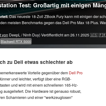
ation Test: Großartig mit einigen Män
teil.
Das neueste 18-Zoll ZBook Fury kann mit einigen der schn
in den meisten Benchmarks gegen das Dell Pro Max 18 Plus. Was
t von
DeepL / Ninh Duy)
Veröffentlicht am
26.11.2025
🇺🇸
🇫
Blackwell RTX 5000
ich zu Dell etwas schlechter ab
 bemerkenswerte Vorteile gegenüber dem
Dell Pro
s dünner und leichter, verfügt über eine RGB-
tasten und wird mit einem schnelleren 165-Hz-
ng ausgeliefert. Die Hardware ist genauso robust,
iteren Scharnieren und einer "werkzeuglosen"