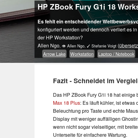
HP ZBook Fury G1i 18 Workst
Es fehlt ein entscheidender Wettbewerbsvor
konfiguriert werden und dennoch verliert es 
der HP Workstation?
Allen Ngo
(
übersetz
,
👁
Allen Ngo
,
✓
Stefanie Voigt
Arrow Lake
Workstation
Laptop / Notebook
Fazit - Schneidet im Vergle
Das HP ZBook Fury G1i 18 hat einige
Max 18 Plus
: Es läuft kühler, ist etwa
Beleuchtung pro Taste und echte Maus
Display mit weniger auffälligen Ghosti
wenn nicht sogar vielseitiger, mit bre
Unterseite für einfachere Wartung.