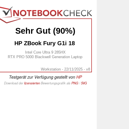
Sehr Gut (90%)
HP ZBook Fury G1i 18 
Intel Core Ultra 9 285HX
RTX PRO 5000 Blackwell Generation Laptop
Workstation - 22/11/2025 - v8
Testgerät zur Verfügung gestellt von
HP
Download der
lizensierten
Bewertungsgrafik als
PNG
/
SVG