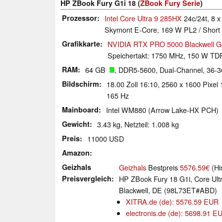
HP ZBook Fury G1i 18 (
ZBook Fury Serie
)
Prozessor
Intel Core Ultra 9 285HX
24c/24t, 8 x
Skymont E-Core, 169 W PL2 / Short 
Grafikkarte
NVIDIA RTX PRO 5000 Blackwell Ge
Speichertakt: 1750 MHz, 150 W TD
RAM
64 GB
, DDR5-5600, Dual-Channel, 36-
Bildschirm
18.00 Zoll 16:10, 2560 x 1600 Pixel
165 Hz
Mainboard
Intel WM880 (Arrow Lake-HX PCH)
Gewicht
3.43 kg, Netzteil: 1.008 kg
Preis
11000 USD
Amazon
Geizhals
Geizhals
Bestpreis
5576.59€
(Hi
Preisvergleich
HP ZBook Fury 18 G1i, Core U
Blackwell, DE (98L73ET#ABD)
XITRA.de (de): 5576.59 EUR
electronis.de (de): 5698.91 E