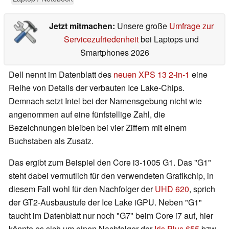
Jetzt mitmachen:
Unsere große
Umfrage zur
Servicezufriedenheit
bei Laptops und
Smartphones 2026
Dell nennt im Datenblatt des
neuen XPS 13 2-in-1
eine
Reihe von Details der verbauten Ice Lake-Chips.
Demnach setzt Intel bei der Namensgebung nicht wie
angenommen auf eine fünfstellige Zahl, die
Bezeichnungen bleiben bei vier Ziffern mit einem
Buchstaben als Zusatz.
Das ergibt zum Beispiel den Core i3-1005 G1. Das "G1"
steht dabei vermutlich für den verwendeten Grafikchip, in
diesem Fall wohl für den Nachfolger der
UHD 620
, sprich
der GT2-Ausbaustufe der Ice Lake iGPU. Neben "G1"
taucht im Datenblatt nur noch "G7" beim Core i7 auf, hier
könnte es sich um einen Nachfolger der
Iris Plus 655
bzw.