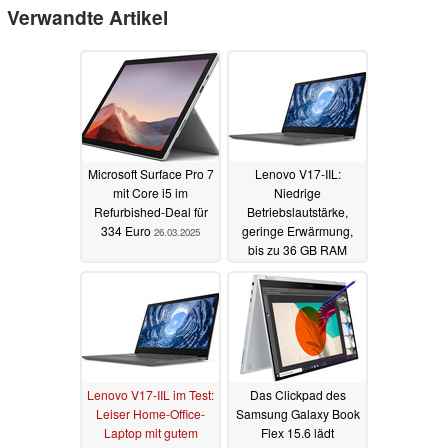
Verwandte Artikel
Microsoft Surface Pro 7
Lenovo V17-IIL:
mit Core i5 im
Niedrige
Refurbished-Deal für
Betriebslautstärke,
334 Euro
geringe Erwärmung,
26.03.2025
bis zu 36 GB RAM
18.05.2021
Lenovo V17-IIL im Test:
Das Clickpad des
Leiser Home-Office-
Samsung Galaxy Book
Laptop mit gutem
Flex 15.6 lädt