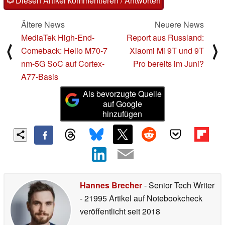
Diesen Artikel kommentieren / Antworten
Ältere News
Neuere News
MediaTek High-End-
Report aus Russland:
⟨
⟩
Comeback: Helio M70-7
Xiaomi Mi 9T und 9T
nm-5G SoC auf Cortex-
Pro bereits im Juni?
A77-Basis
Als bevorzugte Quelle
auf Google
hinzufügen
Hannes Brecher
- Senior Tech Writer
- 21995 Artikel auf Notebookcheck
veröffentlicht
seit 2018