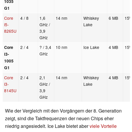
1035
G1
Core
4 / 8
1,6
14 nm
Whiskey
6 MB
15
i5-
GHz /
Lake
8265U
3,9
GHz
2 / 4
? / 3,4
10 nm
Ice Lake
4 MB
15
Core
GHz
i3-
1005
G1
Core
2 / 4
2,1
14 nm
Whiskey
4 MB
15
i3-
GHz /
Lake
8145U
3,9
GHz
Wie der Vergleich mit den Vorgängern der 8. Generation
zeigt, sind die Taktfrequenzen der neuen Chips eher
niedrig angesiedelt. Ice Lake bietet aber
viele Vorteile