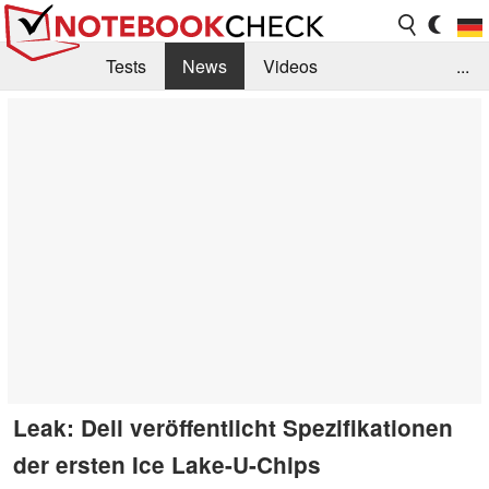
Tests
News
Videos
...
Benchmarks & Tech
Externe Tests
Kaufberatung
Deals
Suche
Jobs
Forum
Leak: Dell veröffentlicht Spezifikationen
der ersten Ice Lake-U-Chips