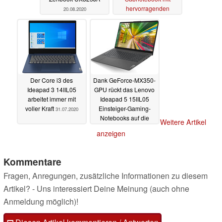
hervorragenden
20.08.2020
Akkulaufzeiten
18.08.2020
Der Core i3 des
Dank GeForce-MX350-
Ideapad 3 14IIL05
GPU rückt das Lenovo
arbeitet immer mit
Ideapad 5 15IIL05
voller Kraft
Einsteiger-Gaming-
31.07.2020
Notebooks auf die
Weitere Artikel
Pelle
09.07.2020
anzeigen
Kommentare
Fragen, Anregungen, zusätzliche Informationen zu diesem
Artikel? - Uns interessiert Deine Meinung (auch ohne
Anmeldung möglich)!