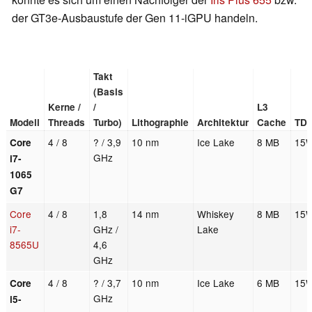
der GT3e-Ausbaustufe der Gen 11-iGPU handeln.
Takt
(Basis
Kerne /
/
L3
Modell
Threads
Turbo)
Lithographie
Architektur
Cache
TD
4 / 8
? / 3,9
10 nm
Ice Lake
8 MB
15
Core
GHz
i7-
1065
G7
Core
4 / 8
1,8
14 nm
Whiskey
8 MB
15
i7-
GHz /
Lake
8565U
4,6
GHz
4 / 8
? / 3,7
10 nm
Ice Lake
6 MB
15
Core
GHz
i5-