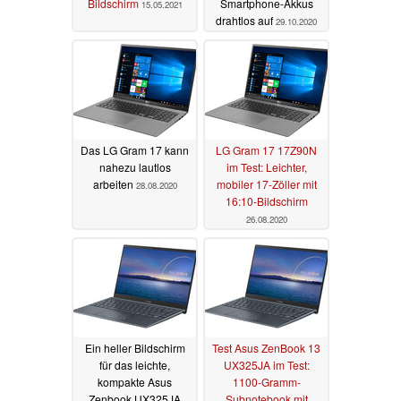
Bildschirm
Smartphone-Akkus
15.05.2021
drahtlos auf
29.10.2020
Das LG Gram 17 kann
LG Gram 17 17Z90N
nahezu lautlos
im Test: Leichter,
arbeiten
mobiler 17-Zöller mit
28.08.2020
16:10-Bildschirm
26.08.2020
Ein heller Bildschirm
Test Asus ZenBook 13
für das leichte,
UX325JA im Test:
kompakte Asus
1100-Gramm-
Zenbook UX325JA
Subnotebook mit