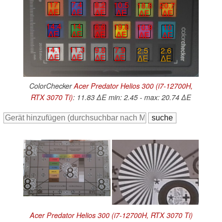
17
7.4
8.2
10.5
18.8
20.7
∆E
∆E
∆E
∆E
∆E
∆E
14.4
14
6.6
19.8
10.9
10
∆E
∆E
∆E
∆E
∆E
∆E
14.1
11.3
9.8
7.9
2.5
2.6
∆E
∆E
∆E
∆E
∆E
∆E
ColorChecker
Acer Predator Helios 300 (i7-12700H,
RTX 3070 Ti)
: 11.83 ∆E min: 2.45 - max: 20.74 ∆E
Acer Predator Helios 300 (i7-12700H, RTX 3070 Ti)