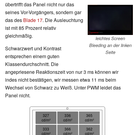
übertrifft das Panel nicht nur das
seines Vor-Vorgängers, sondern gar
das des
Blade 17
. Die Ausleuchtung
ist mit 85 Prozent relativ
gleichmäßig.
leichtes Screen
Bleeding an der linken
Schwarzwert und Kontrast
Seite
entsprechen einem guten
Klassendurchschnitt. Die
angepriesene Reaktionszeit von nur 3 ms können wir
indes nicht bestätigen, wir messen etwa 11 ms beim
Wechsel von Schwarz zu Weiß. Unter PWM leidet das
Panel nicht.
327
336
365
cd/m²
cd/m²
cd/m²
333
366
362
cd/m²
cd/m²
cd/m²