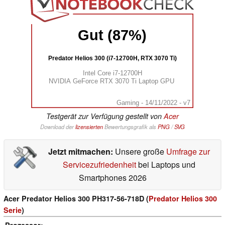
Gut (87%)
Predator Helios 300 (i7-12700H, RTX 3070 Ti)
Intel Core i7-12700H
NVIDIA GeForce RTX 3070 Ti Laptop GPU
Gaming - 14/11/2022 - v7
Testgerät zur Verfügung gestellt von
Acer
Download der
lizensierten
Bewertungsgrafik als
PNG
/
SVG
Jetzt mitmachen:
Unsere große
Umfrage zur
Servicezufriedenheit
bei Laptops und
Smartphones 2026
Acer Predator Helios 300 PH317-56-718D (
Predator Helios 300
Serie
)
Prozessor