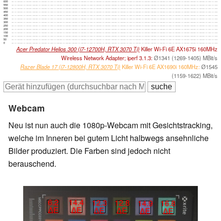
600
550
500
450
400
350
300
250
200
150
100
50
0
Acer Predator Helios 300 (i7-12700H, RTX 3070 Ti)
Killer Wi-Fi 6E AX1675i 160MHz
Wireless Network Adapter; iperf 3.1.3:
Ø1341 (1269-1405) MBit/s
Razer Blade 17 (i7-12800H, RTX 3070 Ti)
Killer Wi-Fi 6E AX1690i 160MHz:
Ø1545
(1159-1622) MBit/s
Webcam
Neu ist nun auch die 1080p-Webcam mit Gesichtstracking,
welche im Inneren bei gutem Licht halbwegs ansehnliche
Bilder produziert. Die Farben sind jedoch nicht
berauschend.
6.2
14.4
12.3
12.8
14.9
16.8
∆E
∆E
∆E
∆E
∆E
∆E