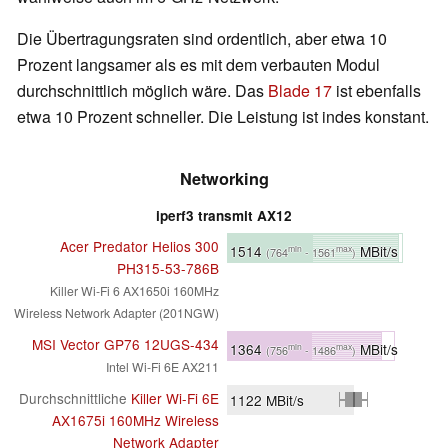
Die Übertragungsraten sind ordentlich, aber etwa 10
Prozent langsamer als es mit dem verbauten Modul
durchschnittlich möglich wäre. Das
Blade 17
ist ebenfalls
etwa 10 Prozent schneller. Die Leistung ist indes konstant.
Networking
iperf3 transmit AX12
Acer Predator Helios 300
1514
MBit/s
min
max
(764
- 1561
)
PH315-53-786B
Killer Wi-Fi 6 AX1650i 160MHz
Wireless Network Adapter (201NGW)
MSI Vector GP76 12UGS-434
1364
MBit/s
min
max
(756
- 1486
)
Intel Wi-Fi 6E AX211
Durchschnittliche
Killer Wi-Fi 6E
1122
MBit/s
AX1675i 160MHz Wireless
Network Adapter