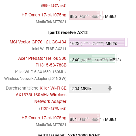
(
986 - 1257, n=2
)
HP Omen 17-ck1075ng
885
MBit/s
min
max
(808
- 986
)
MediaTek MT7921
iperf3 receive AX12
MSI Vector GP76 12UGS-434
1623
MBit/s
min
max
(1
- 1710
)
Intel Wi-Fi 6E AX211
Acer Predator Helios 300
1340
MBit/s
min
max
(678
- 1403
)
PH315-53-786B
Killer Wi-Fi 6 AX1650i 160MHz
Wireless Network Adapter (201NGW)
Durchschnittliche
Killer Wi-Fi 6E
1204
MBit/s
AX1675i 160MHz Wireless
Network Adapter
(
1137 - 1270, n=2
)
HP Omen 17-ck1075ng
881
MBit/s
min
max
(818
- 900
)
MediaTek MT7921
iperf3 transmit AXE11000 6GHz