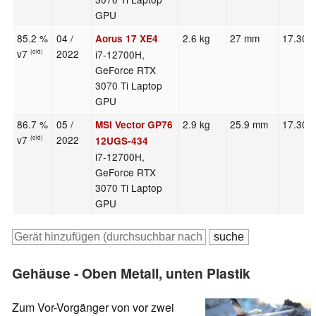
GPU
85.2 %
04 /
2.6 kg
27 mm
17.30"
Aorus 17 XE4
v7
2022
i7-12700H,
(old)
GeForce RTX
3070 Ti Laptop
GPU
86.7 %
05 /
2.9 kg
25.9 mm
17.30"
MSI Vector GP76
v7
2022
(old)
12UGS-434
i7-12700H,
GeForce RTX
3070 Ti Laptop
GPU
Gehäuse - Oben Metall, unten Plastik
Zum Vor-Vorgänger von vor zwei