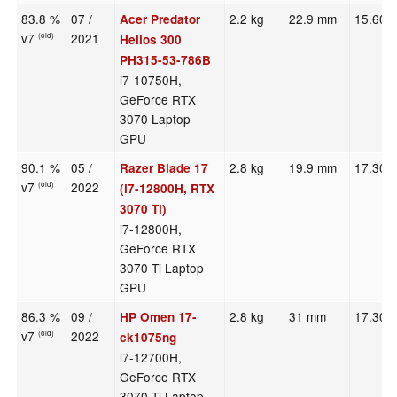
83.8 %
07 /
2.2 kg
22.9 mm
15.60"
Acer Predator
v7
2021
(old)
Helios 300
PH315-53-786B
i7-10750H,
GeForce RTX
3070 Laptop
GPU
90.1 %
05 /
2.8 kg
19.9 mm
17.30"
Razer Blade 17
v7
2022
(old)
(i7-12800H, RTX
3070 Ti)
i7-12800H,
GeForce RTX
3070 Ti Laptop
GPU
86.3 %
09 /
2.8 kg
31 mm
17.30"
HP Omen 17-
v7
2022
(old)
ck1075ng
i7-12700H,
GeForce RTX
3070 Ti Laptop