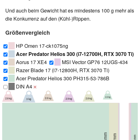
Und auch beim Gewicht hat es mindestens 100 g mehr als
die Konkurrenz auf den (Kühl-)Rippen.
Größenvergleich
HP Omen 17-ck1075ng
Acer Predator Helios 300 (i7-12700H, RTX 3070 Ti)
Aorus 17 XE4
MSI Vector GP76 12UGS-434
Razer Blade 17 (i7-12800H, RTX 3070 Ti)
Acer Predator Helios 300 PH315-53-786B
DIN A4
❌
2.2 kg
2.6 kg
2.8 kg
2.8 kg
2.9 kg
3 kg