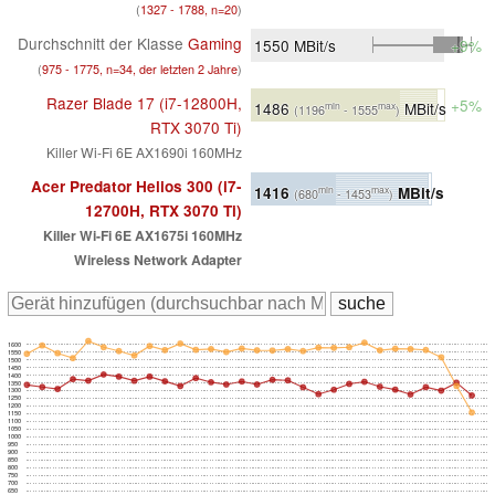
(
1327 - 1788, n=20
)
Durchschnitt der Klasse
Gaming
1550
MBit/s
+9%
(
975 - 1775, n=34, der letzten 2 Jahre
)
Razer Blade 17 (i7-12800H,
+5%
1486
MBit/s
min
max
(1196
- 1555
)
RTX 3070 Ti)
Killer Wi-Fi 6E AX1690i 160MHz
Acer Predator Helios 300 (i7-
1416
MBit/s
min
max
(680
- 1453
)
12700H, RTX 3070 Ti)
Killer Wi-Fi 6E AX1675i 160MHz
Wireless Network Adapter
1600
1550
1500
1450
1400
1350
1300
1250
1200
1150
1100
1050
1000
950
900
850
800
750
700
650