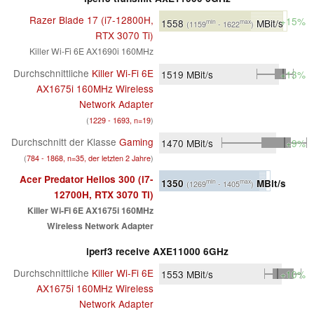
Razer Blade 17 (i7-12800H,
+15%
1558
MBit/s
min
max
(1159
- 1622
)
RTX 3070 Ti)
Killer Wi-Fi 6E AX1690i 160MHz
Durchschnittliche
Killer Wi-Fi 6E
1519
MBit/s
+13%
AX1675i 160MHz Wireless
Network Adapter
(
1229 - 1693, n=19
)
Durchschnitt der Klasse
Gaming
1470
MBit/s
+9%
(
784 - 1868, n=35, der letzten 2 Jahre
)
Acer Predator Helios 300 (i7-
1350
MBit/s
min
max
(1269
- 1405
)
12700H, RTX 3070 Ti)
Killer Wi-Fi 6E AX1675i 160MHz
Wireless Network Adapter
iperf3 receive AXE11000 6GHz
Durchschnittliche
Killer Wi-Fi 6E
1553
MBit/s
+10%
AX1675i 160MHz Wireless
Network Adapter