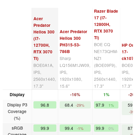
Razer Blade
17 (i7-
Acer
12800H,
Predator
RTX 3070
Acer Predator
Helios 300
Ti)
Helios 300
(i7-
BOE CQ
PH315-53-
12700H,
HP O
NE173QHM-
786B
RTX 3070
17-
Sharp
NZ1
Ti)
ck107
BOE0A1A,
LQ156M1JW09,
(BOE09F9),
BOE09
IPS,
IPS,
IPS,
IPS,
2560x1440,
1920x1080,
2560x1440,
1920x
17.3"
15.6"
17.3"
17.3"
Display
-16%
1%
-2
Display P3
96.8
68.4
97.9
59.
-29%
1%
Coverage
-3
(%)
sRGB
99.9
99.4
99.9
87.
-1%
0%
Coverage
-1