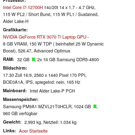
Intel Core i7-12700H
14c/20t 14 x 1.7 - 4.7 GHz,
115 W PL2 / Short Burst, 115 W PL1 / Sustained,
Alder Lake-H
Grafikkarte
NVIDIA GeForce RTX 3070 Ti Laptop GPU
-
8 GB VRAM, 150 W TDP ( beinhaltet 25 W Dynamic
Boost), 526.47, Advanced Optimus
RAM
32 GB
, 2x 16 GB Samsung DDR5-4800
Bildschirm
17.30 Zoll 16:9, 2560 x 1440 Pixel 170 PPI,
BOE0A1A, IPS, spiegelnd: nein, 165 Hz
Mainboard
Intel Alder Lake-P PCH
Massenspeicher
Samsung PM9A1 MZVL21T0HCLR, 1024 GB
,
960 GB verfügbar
Gewicht
2.993 kg, Netzteil: 1.034 kg
Links
Acer Startseite