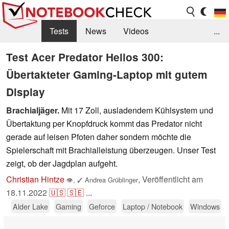
Tests
News
Videos
...
Benchmarks & Tech
Externe Tests
Test Acer Predator Helios 300:
Übertakteter Gaming-Laptop mit gutem
Kaufberatung
Deals
Suche
Jobs
Display
Forum
Brachialjäger.
Mit 17 Zoll, ausladendem Kühlsystem und
Übertaktung per Knopfdruck kommt das Predator nicht
gerade auf leisen Pfoten daher sondern möchte die
Spielerschaft mit Brachialleistung überzeugen. Unser Test
zeigt, ob der Jagdplan aufgeht.
Christian Hintze
,
Veröffentlicht am
👁
,
✓
Andrea Grüblinger
18.11.2022
🇺🇸
🇸🇪
...
Alder Lake
Gaming
Geforce
Laptop / Notebook
Windows