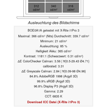
312
340
316
cd/m²
cd/m²
cd/m²
Ausleuchtung des Bildschirms
BOE0A1A getestet mit X-Rite i1Pro 3
Maximal: 366 cd/m² (Nits) Durchschnitt: 339.7 cd/m²
Minimum: 21 cd/m²
Ausleuchtung: 85 %
Helligkeit Akku: 365 cd/m²
Kontrast: 1181:1 (Schwarzwert: 0.31 cd/m²)
ΔE ColorChecker Calman: 3.56 | ∀{0.5-29.43 Ø4.71}
calibrated: 3.31
ΔE Greyscale Calman: 2.84 | ∀{0.09-98 Ø4.96}
84.8% AdobeRGB 1998 (Argyll 3D)
99.9% sRGB (Argyll 3D)
96.8% Display P3 (Argyll 3D)
Gamma: 2.29
CCT: 6835 K
Download ICC Datei (X-Rite i1Pro 3)