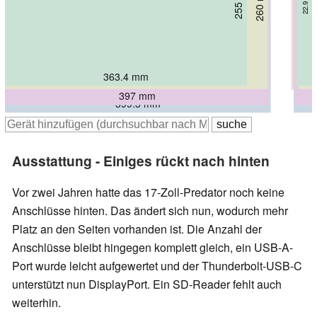
254 mm
255 mm
260 mm
261 mm
22.9 mm
19.9 mm
27 mm
295.5 mm
284 mm
31 mm
25.9 mm
27.65 mm
398 mm
363.4 mm
395 mm
398 mm
397 mm
399.3 mm
Ausstattung - Einiges rückt nach hinten
Vor zwei Jahren hatte das 17-Zoll-Predator noch keine
Anschlüsse hinten. Das ändert sich nun, wodurch mehr
Platz an den Seiten vorhanden ist. Die Anzahl der
Anschlüsse bleibt hingegen komplett gleich, ein USB-A-
Port wurde leicht aufgewertet und der Thunderbolt-USB-C
unterstützt nun DisplayPort. Ein SD-Reader fehlt auch
weiterhin.