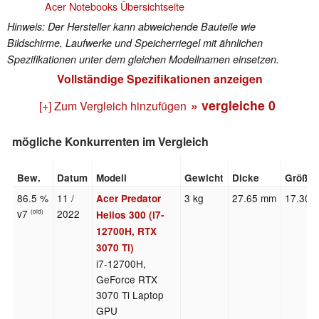
Acer Notebooks Übersichtseite
Hinweis: Der Hersteller kann abweichende Bauteile wie
Bildschirme, Laufwerke und Speicherriegel mit ähnlichen
Spezifikationen unter dem gleichen Modellnamen einsetzen.
Vollständige Spezifikationen anzeigen
» vergleiche
0
[+] Zum Vergleich hinzufügen
mögliche Konkurrenten im Vergleich
Bew.
Datum
Modell
Gewicht
Dicke
Größe
86.5 %
11 /
3 kg
27.65 mm
17.30"
Acer Predator
v7
2022
(old)
Helios 300 (i7-
12700H, RTX
3070 Ti)
i7-12700H,
GeForce RTX
3070 Ti Laptop
GPU