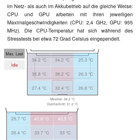
im Netz- als auch im Akkubetrieb auf die gleiche Weise:
CPU und GPU arbeiten mit ihren jeweiligen
Maximalgeschwindigkeiten (CPU: 2,4 GHz, GPU: 955
MHz). Die CPU-Temperatur hat sich während des
Stresstests bei etwa 72 Grad Celsius eingependelt.
Max. Last
34.2 °C
34.2 °C
25.3 °C
Idle
35.8 °C
38.2 °C
26.3 °C
27.4 °C
32.4 °C
26.8 °C
Maximal: 38.2 °C
Durchschnitt: 31.2 °C
25.7 °C
41.6 °C
40.5 °C
26.4 °C
33.7 °C
33 °C