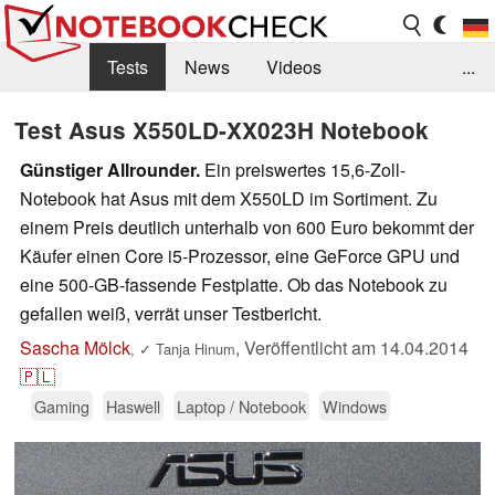
Tests
News
Videos
...
Benchmarks & Tech
Externe Tests
Test Asus X550LD-XX023H Notebook
Kaufberatung
Deals
Suche
Jobs
Günstiger Allrounder.
Ein preiswertes 15,6-Zoll-
Notebook hat Asus mit dem X550LD im Sortiment. Zu
Forum
einem Preis deutlich unterhalb von 600 Euro bekommt der
Käufer einen Core i5-Prozessor, eine GeForce GPU und
eine 500-GB-fassende Festplatte. Ob das Notebook zu
gefallen weiß, verrät unser Testbericht.
Sascha Mölck
,
Veröffentlicht am
14.04.2014
,
✓
Tanja Hinum
🇵🇱
Gaming
Haswell
Laptop / Notebook
Windows