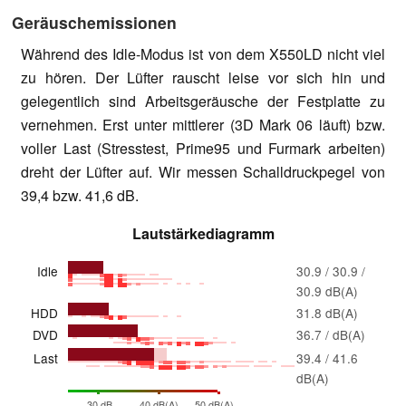
Geräuschemissionen
Während des Idle-Modus ist von dem X550LD nicht viel
zu hören. Der Lüfter rauscht leise vor sich hin und
gelegentlich sind Arbeitsgeräusche der Festplatte zu
vernehmen. Erst unter mittlerer (3D Mark 06 läuft) bzw.
voller Last (Stresstest, Prime95 und Furmark arbeiten)
dreht der Lüfter auf. Wir messen Schalldruckpegel von
39,4 bzw. 41,6 dB.
Lautstärkediagramm
Idle
30.9 / 30.9 /
30.9 dB(A)
HDD
31.8 dB(A)
DVD
36.7 / dB(A)
Last
39.4 / 41.6
dB(A)
30 dB
40 dB(A)
50 dB(A)