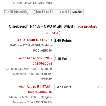
ST1000LM024 HN-M101MBB
Cinebench R11.5 - CPU Multi 64Bit
(nach Ergebnis
sortieren)
Asus X550LD-XX023H
2.48
Points
GeForce 820M, 4200U, Toshiba
MQ01ABF050
Acer Aspire V5-573G-
2.45
Points
-1%
54208G50aii
GeForce GT 750M, 4200U, Seagate
Momentus Thin ST500LT0 12-
9WS142
Acer Aspire E1-572G-
2.47
Points
0%
54204G50Mnkk
Radeon R7 M265, 4200U, Seagate
Momentus Thin ST500LT0 12-