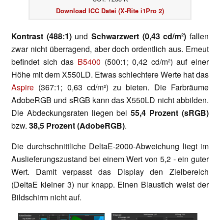
Download ICC Datei (X-Rite i1Pro 2)
Kontrast (488:1)
und
Schwarzwert (0,43 cd/m²)
fallen
zwar nicht überragend, aber doch ordentlich aus. Erneut
befindet sich das
B5400
(500:1; 0,42 cd/m²) auf einer
Höhe mit dem X550LD. Etwas schlechtere Werte hat das
Aspire
(367:1; 0,63 cd/m²) zu bieten. Die Farbräume
AdobeRGB und sRGB kann das X550LD nicht abbilden.
Die Abdeckungsraten liegen bei
55,4 Prozent (sRGB)
bzw.
38,5 Prozent (AdobeRGB)
.
Die durchschnittliche DeltaE-2000-Abweichung liegt im
Auslieferungszustand bei einem Wert von 5,2 - ein guter
Wert. Damit verpasst das Display den Zielbereich
(DeltaE kleiner 3) nur knapp. Einen Blaustich weist der
Bildschirm nicht auf.