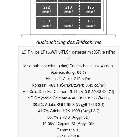
222
210
195
cd/m²
cd/m²
cd/m²
220
201
197
cd/m²
cd/m²
cd/m²
Ausleuchtung des Bildschirms
LG Philips LP156WH3-TLS1 getestet mit X-Rite i1Pro
2
Maximal: 222 cd/m² (Nits) Durchschnitt: 207.4 cd/m²
Ausleuchtung: 88 %
Helligkeit Akku: 210 cd/m²
Kontrast: 488:1 (Schwarzwert: 0.43 cd/m²)
ΔE ColorChecker Calman: 5.19 | ∀{0.5-29.43 Ø4.71}
ΔE Greyscale Calman: 4.43 | ∀{0.09-98 Ø4.96}
38.5% AdobeRGB 1998 (Argyll 1.6.3 3D)
41.7% AdobeRGB 1998 (Argyll 3D)
60.7% sRGB (Argyll 3D)
40.36% Display P3 (Argyll 3D)
Gamma: 2.17
CCT: 7253 K