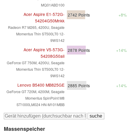
MQ01ABD100
Acer Aspire E1-572G-
2742
Points
+8%
54204G50Mnkk
Radeon R7 M265, 4200U, Seagate
Momentus Thin ST500LT0 12-
9WS142
Acer Aspire V5-573G-
2878
Points
+14%
54208G50aii
GeForce GT 750M, 4200U, Seagate
Momentus Thin ST500LT0 12-
9WS142
Lenovo B5400 MB825GE
2885
Points
+14%
GeForce GT 720M, 4200M, Seagate
Momentus SpinPoint M8
ST1000LM024 HN-M101MBB
Massenspeicher