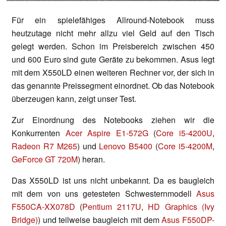
Für ein spielefähiges Allround-Notebook muss
heutzutage nicht mehr allzu viel Geld auf den Tisch
gelegt werden. Schon im Preisbereich zwischen 450
und 600 Euro sind gute Geräte zu bekommen. Asus legt
mit dem X550LD einen weiteren Rechner vor, der sich in
das genannte Preissegment einordnet. Ob das Notebook
überzeugen kann, zeigt unser Test.
Zur Einordnung des Notebooks ziehen wir die
Konkurrenten
Acer Aspire E1-572G
(
Core i5-4200U
,
Radeon R7 M265
) und
Lenovo B5400
(
Core i5-4200M
,
GeForce GT 720M
) heran.
Das X550LD ist uns nicht unbekannt. Da es baugleich
mit dem von uns getesteten Schwesternmodell
Asus
F550CA-XX078D
(
Pentium 2117U
,
HD Graphics (Ivy
Bridge)
) und teilweise baugleich mit dem
Asus F550DP-