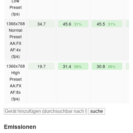
Low
Preset
(fps)
1366x768
34.7
45.6
45.5
31%
31%
Normal
Preset
AA:FX
AF:4x
(fps)
1366x768
19.7
31.4
30.8
2
59%
56%
High
Preset
AA:FX
AF:8x
(fps)
Emissionen