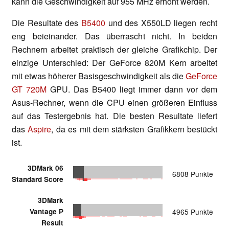
kann die Geschwindigkeit auf 955 MHz erhöht werden.
Die Resultate des
B5400
und des X550LD liegen recht
eng beieinander. Das überrascht nicht. In beiden
Rechnern arbeitet praktisch der gleiche Grafikchip. Der
einzige Unterschied: Der GeForce 820M Kern arbeitet
mit etwas höherer Basisgeschwindigkeit als die
GeForce
GT 720M
GPU. Das B5400 liegt immer dann vor dem
Asus-Rechner, wenn die CPU einen größeren Einfluss
auf das Testergebnis hat. Die besten Resultate liefert
das
Aspire
, da es mit dem stärksten Grafikkern bestückt
ist.
3DMark 06
6808 Punkte
Standard Score
3DMark
Vantage P
4965 Punkte
Result