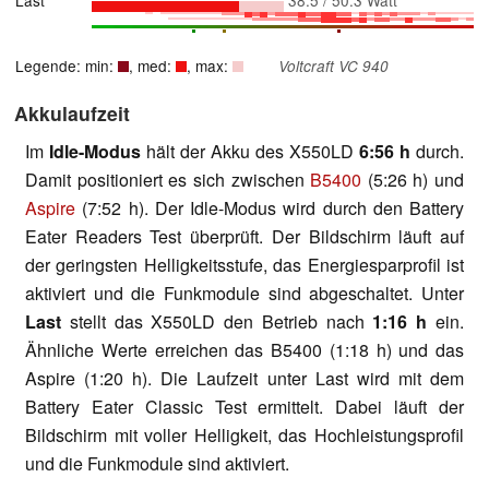
Last
38.5 / 50.3 Watt
Legende: min:
, med:
, max:
Voltcraft VC 940
Akkulaufzeit
Im
Idle-Modus
hält der Akku des X550LD
6:56 h
durch.
Damit positioniert es sich zwischen
B5400
(5:26 h) und
Aspire
(7:52 h). Der Idle-Modus wird durch den Battery
Eater Readers Test überprüft. Der Bildschirm läuft auf
der geringsten Helligkeitsstufe, das Energiesparprofil ist
aktiviert und die Funkmodule sind abgeschaltet. Unter
Last
stellt das X550LD den Betrieb nach
1:16 h
ein.
Ähnliche Werte erreichen das B5400 (1:18 h) und das
Aspire (1:20 h). Die Laufzeit unter Last wird mit dem
Battery Eater Classic Test ermittelt. Dabei läuft der
Bildschirm mit voller Helligkeit, das Hochleistungsprofil
und die Funkmodule sind aktiviert.