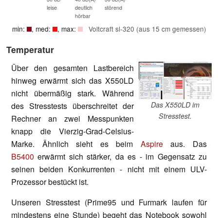
leise
deutlich
störend
hörbar
min:
, med:
, max:
Voltcraft sl-320 (aus 15 cm gemessen)
Temperatur
Über den gesamten Lastbereich
hinweg erwärmt sich das X550LD
nicht übermäßig stark. Während
Das X550LD im
des Stresstests überschreitet der
Stresstest.
Rechner an zwei Messpunkten
knapp die Vierzig-Grad-Celsius-
Marke. Ähnlich sieht es beim
Aspire
aus. Das
B5400
erwärmt sich stärker, da es - im Gegensatz zu
seinen beiden Konkurrenten - nicht mit einem ULV-
Prozessor bestückt ist.
Unseren Stresstest (Prime95 und Furmark laufen für
mindestens eine Stunde) begeht das Notebook sowohl