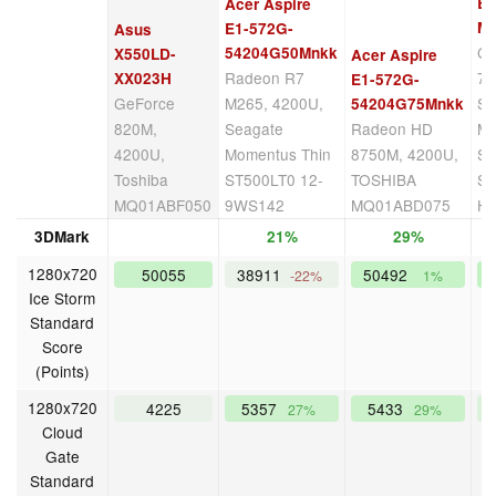
B
Acer Aspire
M
E1-572G-
Asus
Ge
54204G50Mnkk
X550LD-
Acer Aspire
Radeon R7
72
XX023H
E1-572G-
GeForce
M265, 4200U,
Se
54204G75Mnkk
820M,
Seagate
Radeon HD
Mo
4200U,
Momentus Thin
8750M, 4200U,
Sp
Toshiba
ST500LT0 12-
TOSHIBA
S
MQ01ABF050
9WS142
MQ01ABD075
H
3DMark
21%
29%
1280x720
50055
38911
50492
5
-22%
1%
Ice Storm
Standard
Score
(Points)
1280x720
4225
5357
5433
27%
29%
Cloud
Gate
Standard