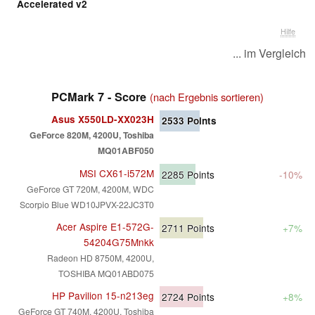
Accelerated v2
Hilfe
... im Vergleich
PCMark 7 - Score
(nach Ergebnis sortieren)
Asus X550LD-XX023H
2533
Points
GeForce 820M, 4200U, Toshiba
MQ01ABF050
MSI CX61-i572M
2285
Points
-10%
GeForce GT 720M, 4200M, WDC
Scorpio Blue WD10JPVX-22JC3T0
Acer Aspire E1-572G-
2711
Points
+7%
54204G75Mnkk
Radeon HD 8750M, 4200U,
TOSHIBA MQ01ABD075
HP Pavilion 15-n213eg
2724
Points
+8%
GeForce GT 740M, 4200U, Toshiba