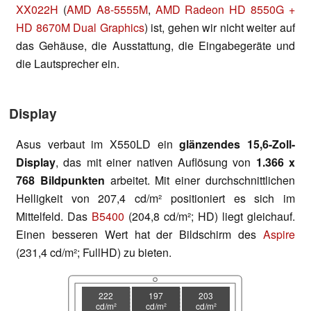
XX022H
(
AMD A8-5555M
,
AMD Radeon HD 8550G +
HD 8670M Dual Graphics
) ist, gehen wir nicht weiter auf
das Gehäuse, die Ausstattung, die Eingabegeräte und
die Lautsprecher ein.
Display
Asus verbaut im X550LD ein
glänzendes 15,6-Zoll-
Display
, das mit einer nativen Auflösung von
1.366 x
768 Bildpunkten
arbeitet. Mit einer durchschnittlichen
Helligkeit von 207,4 cd/m² positioniert es sich im
Mittelfeld. Das
B5400
(204,8 cd/m²; HD) liegt gleichauf.
Einen besseren Wert hat der Bildschirm des
Aspire
(231,4 cd/m²; FullHD) zu bieten.
222
197
203
cd/m²
cd/m²
cd/m²