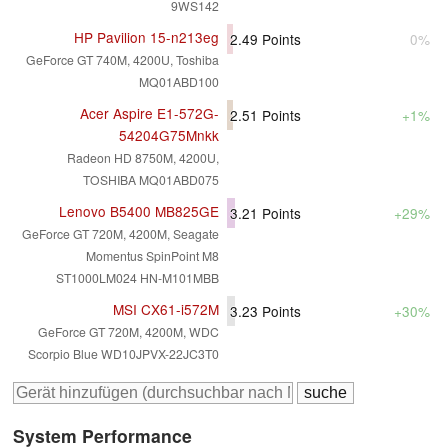
9WS142
HP Pavilion 15-n213eg
2.49
Points
0%
GeForce GT 740M, 4200U, Toshiba
MQ01ABD100
Acer Aspire E1-572G-
2.51
Points
+1%
54204G75Mnkk
Radeon HD 8750M, 4200U,
TOSHIBA MQ01ABD075
Lenovo B5400 MB825GE
3.21
Points
+29%
GeForce GT 720M, 4200M, Seagate
Momentus SpinPoint M8
ST1000LM024 HN-M101MBB
MSI CX61-i572M
3.23
Points
+30%
GeForce GT 720M, 4200M, WDC
Scorpio Blue WD10JPVX-22JC3T0
System Performance