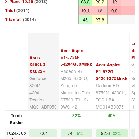
X-Plane 10.25
(2013)
68.2
29.2
12
Thief
(2014)
19.1
12
9.9
Titanfall
(2014)
45
27.8
Len
B5
Acer Aspire
MB
E1-572G-
Asus
GeF
54204G50Mnkk
X550LD-
Acer Aspire
Radeon R7
720
XX023H
E1-572G-
GeForce
M265, 4200U,
Sea
54204G75Mnkk
820M,
Seagate
Radeon HD
Mom
4200U,
Momentus Thin
8750M, 4200U,
Spi
Toshiba
ST500LT0 12-
TOSHIBA
ST
MQ01ABF050
9WS142
MQ01ABD075
HN
Tomb
32%
40%
Raider
1024x768
70.4
74
92.6
5
5%
32%