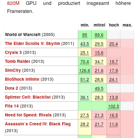
820M
GPU und
produziert insgesamt höhere
Frameraten.
min.
mittel
hoch
max.
World of Warcraft
(2005)
95
89.6
The Elder Scrolls V: Skyrim
(2011)
43.5
29.5
20.4
Crysis 3
(2013)
25.1
15.6
Tomb Raider
(2013)
70.4
34.7
19.7
SimCity
(2013)
126.6
21.6
17.9
BioShock Infinite
(2013)
51.2
28.6
24.1
Dota 2
(2013)
49.5
Splinter Cell: Blacklist
(2013)
36.1
28.3
13.9
Fifa 14
(2013)
102.5
Need for Speed: Rivals
(2013)
27.5
21.3
16.5
Assassin´s Creed IV: Black Flag
28.2
21.7
11.6
(2013)