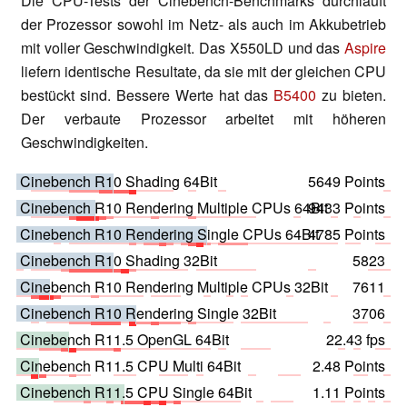
Die CPU-Tests der Cinebench-Benchmarks durchläuft
der Prozessor sowohl im Netz- als auch im Akkubetrieb
mit voller Geschwindigkeit. Das X550LD und das
Aspire
liefern identische Resultate, da sie mit der gleichen CPU
bestückt sind. Bessere Werte hat das
B5400
zu bieten.
Der verbaute Prozessor arbeitet mit höheren
Geschwindigkeiten.
Cinebench R10 Shading 64Bit
5649 Points
Cinebench R10 Rendering Multiple CPUs 64Bit
9433 Points
Cinebench R10 Rendering Single CPUs 64Bit
4785 Points
Cinebench R10 Shading 32Bit
5823
Cinebench R10 Rendering Multiple CPUs 32Bit
7611
Cinebench R10 Rendering Single 32Bit
3706
Cinebench R11.5 OpenGL 64Bit
22.43 fps
Cinebench R11.5 CPU Multi 64Bit
2.48 Points
Cinebench R11.5 CPU Single 64Bit
1.11 Points