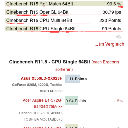
Cinebench R15 Ref. Match 64Bit
99.6 %
Cinebench R15 OpenGL 64Bit
30.79 fps
Cinebench R15 CPU Multi 64Bit
230 Points
Cinebench R15 CPU Single 64Bit
99 Points
Hilfe
... im Vergleich
Cinebench R11.5 - CPU Single 64Bit
(nach Ergebnis
sortieren)
Asus X550LD-XX023H
1.11
Points
GeForce 820M, 4200U, Toshiba
MQ01ABF050
Acer Aspire E1-572G-
0.94
Points
-15%
54204G75Mnkk
Radeon HD 8750M, 4200U,
TOSHIBA MQ01ABD075
Acer Aspire E1-572G-