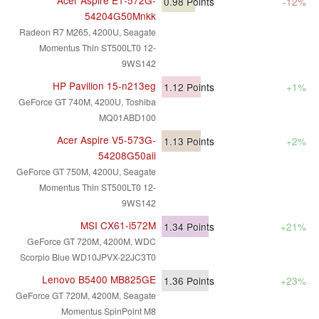
0.98
Points
-12%
54204G50Mnkk
Radeon R7 M265, 4200U, Seagate
Momentus Thin ST500LT0 12-
9WS142
HP Pavilion 15-n213eg
1.12
Points
+1%
GeForce GT 740M, 4200U, Toshiba
MQ01ABD100
Acer Aspire V5-573G-
1.13
Points
+2%
54208G50aii
GeForce GT 750M, 4200U, Seagate
Momentus Thin ST500LT0 12-
9WS142
MSI CX61-i572M
1.34
Points
+21%
GeForce GT 720M, 4200M, WDC
Scorpio Blue WD10JPVX-22JC3T0
Lenovo B5400 MB825GE
1.36
Points
+23%
GeForce GT 720M, 4200M, Seagate
Momentus SpinPoint M8