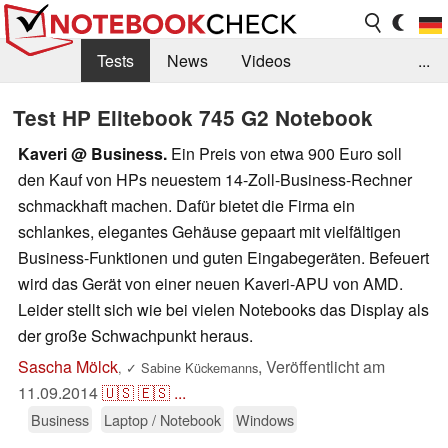
Tests
News
Videos
...
Benchmarks & Tech
Externe Tests
Test HP Elitebook 745 G2 Notebook
Kaufberatung
Deals
Suche
Jobs
Kaveri @ Business.
Ein Preis von etwa 900 Euro soll
den Kauf von HPs neuestem 14-Zoll-Business-Rechner
Forum
schmackhaft machen. Dafür bietet die Firma ein
schlankes, elegantes Gehäuse gepaart mit vielfältigen
Business-Funktionen und guten Eingabegeräten. Befeuert
wird das Gerät von einer neuen Kaveri-APU von AMD.
Leider stellt sich wie bei vielen Notebooks das Display als
der große Schwachpunkt heraus.
Sascha Mölck
,
Veröffentlicht am
,
✓
Sabine Kückemanns
11.09.2014
🇺🇸
🇪🇸
...
Business
Laptop / Notebook
Windows