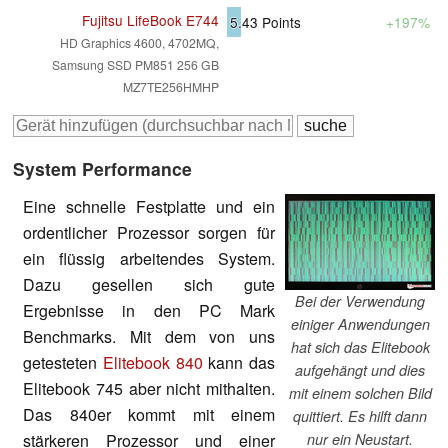
Fujitsu LifeBook E744
5.43
Points
+197%
HD Graphics 4600, 4702MQ,
Samsung SSD PM851 256 GB
MZ7TE256HMHP
System Performance
Eine schnelle Festplatte und ein
ordentlicher Prozessor sorgen für
ein flüssig arbeitendes System.
Dazu gesellen sich gute
Bei der Verwendung
Ergebnisse in den PC Mark
einiger Anwendungen
Benchmarks. Mit dem von uns
hat sich das Elitebook
getesteten
Elitebook 840
kann das
aufgehängt und dies
Elitebook 745 aber nicht mithalten.
mit einem solchen Bild
Das 840er kommt mit einem
quittiert. Es hilft dann
stärkeren Prozessor und einer
nur ein Neustart.