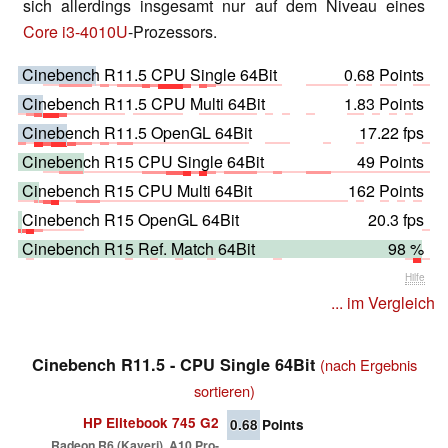
sich allerdings insgesamt nur auf dem Niveau eines
Core i3-4010U
-Prozessors.
Cinebench R11.5 CPU Single 64Bit
0.68 Points
Cinebench R11.5 CPU Multi 64Bit
1.83 Points
Cinebench R11.5 OpenGL 64Bit
17.22 fps
Cinebench R15 CPU Single 64Bit
49 Points
Cinebench R15 CPU Multi 64Bit
162 Points
Cinebench R15 OpenGL 64Bit
20.3 fps
Cinebench R15 Ref. Match 64Bit
98 %
Hilfe
... im Vergleich
Cinebench R11.5 - CPU Single 64Bit
(nach Ergebnis
sortieren)
HP Elitebook 745 G2
0.68
Points
Radeon R6 (Kaveri), A10 Pro-