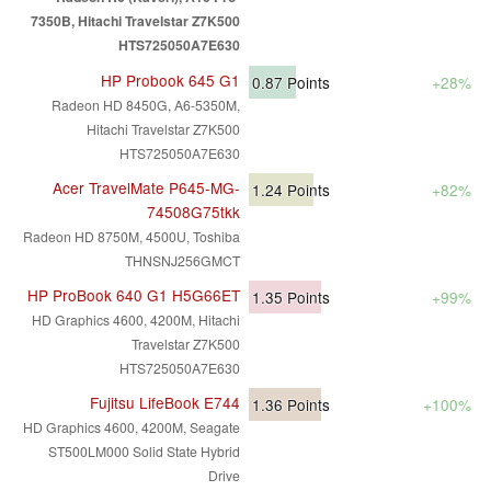
7350B, Hitachi Travelstar Z7K500
HTS725050A7E630
HP Probook 645 G1
0.87
Points
+28%
Radeon HD 8450G, A6-5350M,
Hitachi Travelstar Z7K500
HTS725050A7E630
Acer TravelMate P645-MG-
1.24
Points
+82%
74508G75tkk
Radeon HD 8750M, 4500U, Toshiba
THNSNJ256GMCT
HP ProBook 640 G1 H5G66ET
1.35
Points
+99%
HD Graphics 4600, 4200M, Hitachi
Travelstar Z7K500
HTS725050A7E630
Fujitsu LifeBook E744
1.36
Points
+100%
HD Graphics 4600, 4200M, Seagate
ST500LM000 Solid State Hybrid
Drive