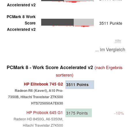
Accelerated v2
PCMark 8 Work
Score
3511 Punkte
Accelerated v2
Hilfe
... im Vergleich
PCMark 8 - Work Score Accelerated v2
(nach Ergebnis
sortieren)
HP Elitebook 745 G2
3511
Points
Radeon R6 (Kaveri), A10 Pro-
7350B, Hitachi Travelstar Z7K500
HTS725050A7E630
HP Probook 645 G1
3175
Points
-10%
Radeon HD 8450G, A6-5350M,
Hitachi Travelstar Z7K500