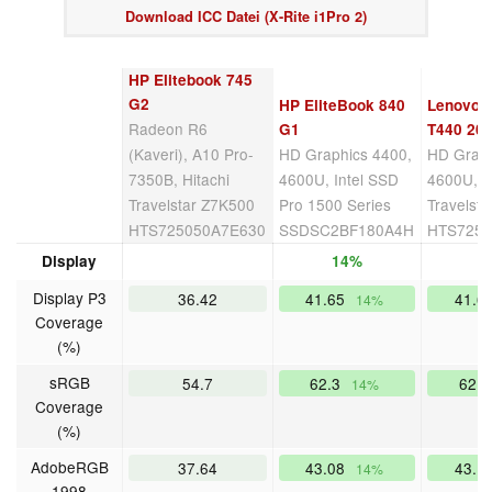
Download ICC Datei (X-Rite i1Pro 2)
HP Elitebook 745
G2
HP EliteBook 840
Lenovo 
Radeon R6
G1
T440 20
(Kaveri), A10 Pro-
HD Graphics 4400,
HD Graph
7350B, Hitachi
4600U, Intel SSD
4600U, H
Travelstar Z7K500
Pro 1500 Series
Travelst
HTS725050A7E630
SSDSC2BF180A4H
HTS7250
Display
14%
1
Display P3
36.42
41.65
41.6
14%
Coverage
(%)
sRGB
54.7
62.3
62.
14%
Coverage
(%)
AdobeRGB
37.64
43.08
43.1
14%
1998