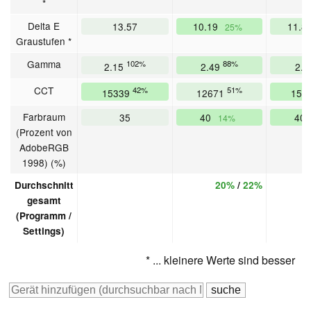
*
Delta E
13.57
10.19
11.8
25%
Graustufen *
Gamma
102%
88%
2.15
2.49
2.
CCT
42%
51%
15339
12671
155
Farbraum
35
40
40
14%
(Prozent von
AdobeRGB
1998) (%)
Durchschnitt
20%
/
22%
gesamt
(Programm /
Settings)
* ... kleinere Werte sind besser