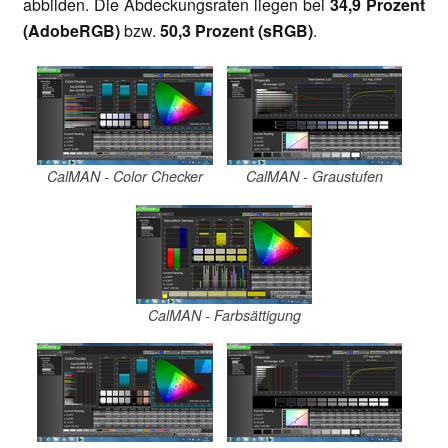
abbilden. Die Abdeckungsraten liegen bei
34,9 Prozent
(AdobeRGB)
bzw.
50,3 Prozent (sRGB)
.
CalMAN - Color Checker
CalMAN - Graustufen
CalMAN - Farbsättigung